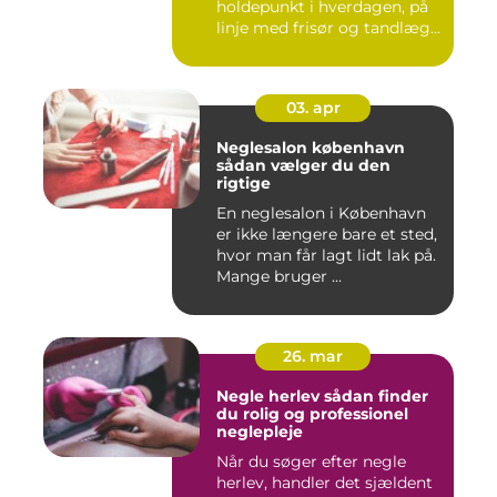
holdepunkt i hverdagen, på
linje med frisør og tandlæg...
03. apr
Neglesalon københavn
sådan vælger du den
rigtige
En neglesalon i København
er ikke længere bare et sted,
hvor man får lagt lidt lak på.
Mange bruger ...
26. mar
Negle herlev sådan finder
du rolig og professionel
neglepleje
Når du søger efter negle
herlev, handler det sjældent