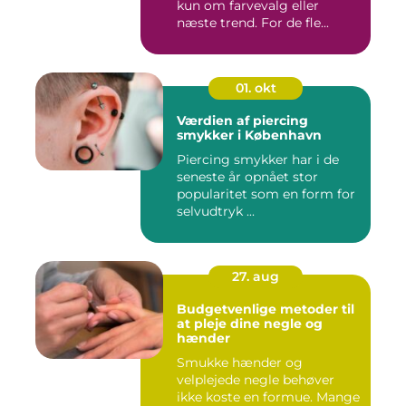
kun om farvevalg eller
næste trend. For de fle...
01. okt
Værdien af piercing
smykker i København
Piercing smykker har i de
seneste år opnået stor
popularitet som en form for
selvudtryk ...
27. aug
Budgetvenlige metoder til
at pleje dine negle og
hænder
Smukke hænder og
velplejede negle behøver
ikke koste en formue. Mange