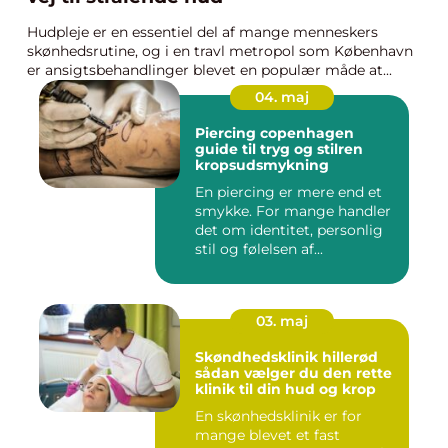
Hudpleje er en essentiel del af mange menneskers
skønhedsrutine, og i en travl metropol som København
er ansigtsbehandlinger blevet en populær måde at...
04. maj
Piercing copenhagen
guide til tryg og stilren
kropsudsmykning
En piercing er mere end et
smykke. For mange handler
det om identitet, personlig
stil og følelsen af...
03. maj
Skøndhedsklinik hillerød
sådan vælger du den rette
klinik til din hud og krop
En skønhedsklinik er for
mange blevet et fast