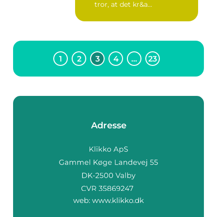
tror, at det kr&a...
1
2
3
4
…
23
Adresse
web:
www.klikko.dk