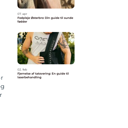
07. apr
Fodpleje Østerbro: Din guide til sunde
fødder
02. feb
Fjernelse af tatovering: En guide til
or
laserbehandling
og
r