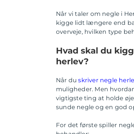
Når vi taler om negle i He
kigge lidt længere end ba
overveje, hvilken type beh
Hvad skal du kigge
herlev?
Når du
skriver negle herle
muligheder. Men hvordan
vigtigste ting at holde ø
sunde negle og en god op
For det første spiller neg