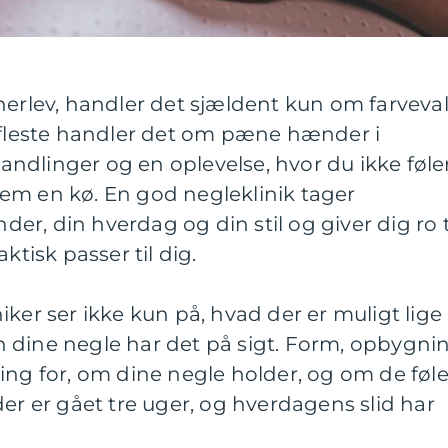
herlev, handler det sjældent kun om farveva
e fleste handler det om pæne hænder i
ndlinger og en oplevelse, hvor du ikke føle
em en kø. En god negleklinik tager
r, din hverdag og din stil og giver dig ro t
ktisk passer til dig.
iker ser ikke kun på, hvad der er muligt lige
 dine negle har det på sigt. Form, opbygni
ing for, om dine negle holder, og om de føl
der er gået tre uger, og hverdagens slid har