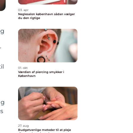
03. apr
Neglesalon københavn sådan vælger
du den rigtige
lg
r
il
01. okt
Værdien af piercing smykker i
København
ng
es
27. aug
Budgetvenlige metoder til at pleje