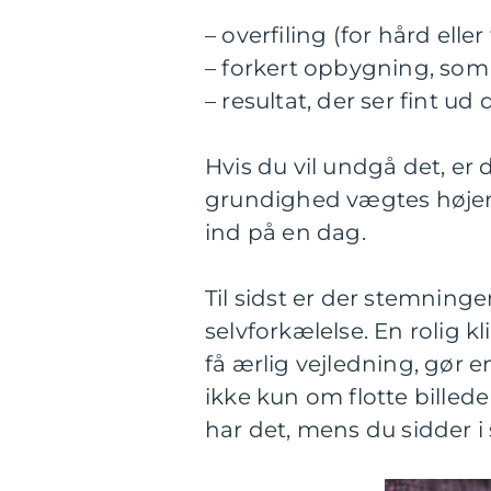
– overfiling (for hård elle
– forkert opbygning, som g
– resultat, der ser fint ud
Hvis du vil undgå det, er 
grundighed vægtes højere
ind på en dag.
Til sidst er der stemning
selvforkælelse. En rolig k
få ærlig vejledning, gør e
ikke kun om flotte billed
har det, mens du sidder i 