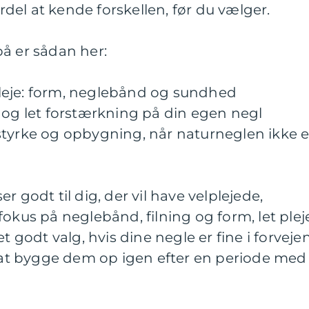
ordel at kende forskellen, før du vælger.
å er sådan her:
leje: form, neglebånd og sundhed
 og let forstærkning på din egen negl
styrke og opbygning, når naturneglen ikke e
r godt til dig, der vil have velplejede,
fokus på neglebånd, filning og form, let plej
t godt valg, hvis dine negle er fine i forvejen
r at bygge dem op igen efter en periode med