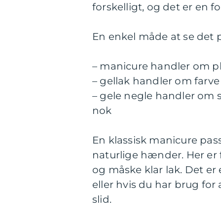
forskelligt, og det er en f
En enkel måde at se det p
– manicure handler om p
– gellak handler om farve
– gele negle handler om 
nok
En klassisk manicure passe
naturlige hænder. Her er 
og måske klar lak. Det er e
eller hvis du har brug fo
slid.