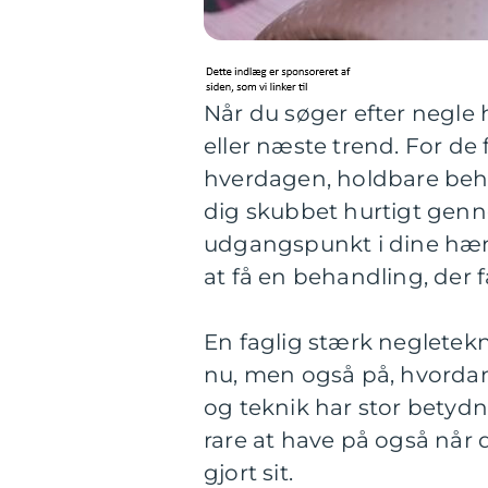
Når du søger efter negle 
eller næste trend. For d
hverdagen, holdbare beha
dig skubbet hurtigt genn
udgangspunkt i dine hænde
at få en behandling, der fa
En faglig stærk negletekn
nu, men også på, hvordan
og teknik har stor betydn
rare at have på også når 
gjort sit.