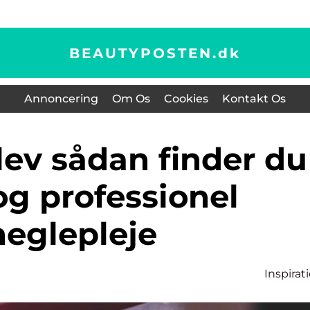
BEAUTYPOSTEN.
dk
Annoncering
Om Os
Cookies
Kontakt Os
og professionel
neglepleje
Inspirat