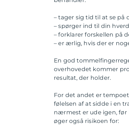
behandler:
– tager sig tid til at se p
– spørger ind til din hve
– forklarer forskellen på 
– er ærlig, hvis der er nog
En god tommelfingerregel 
overhovedet kommer produ
resultat, der holder.
For det andet er tempoet
følelsen af at sidde i en t
nærmest er ude igen, før 
øger også risikoen for: