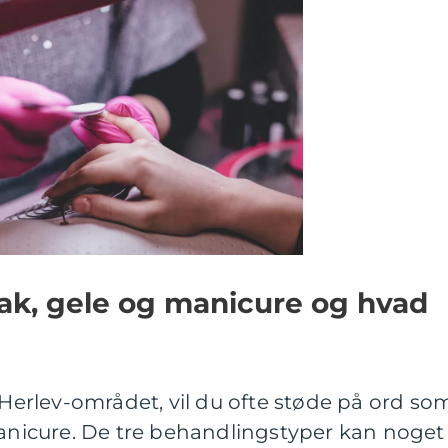
lak, gele og manicure og hvad
i Herlev-området, vil du ofte støde på ord so
manicure. De tre behandlingstyper kan noget