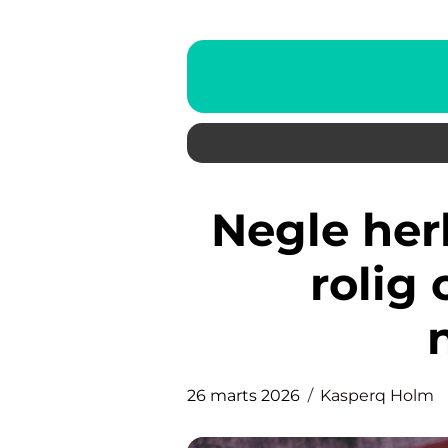
Negle herlev sådan finder du
rolig 
26 marts 2026
Kasperq Holm