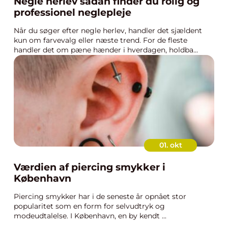
Negle herlev sådan finder du rolig og
professionel neglepleje
Når du søger efter negle herlev, handler det sjældent
kun om farvevalg eller næste trend. For de fleste
handler det om pæne hænder i hverdagen, holdba...
01. okt
Værdien af piercing smykker i
København
Piercing smykker har i de seneste år opnået stor
popularitet som en form for selvudtryk og
modeudtalelse. I København, en by kendt ...