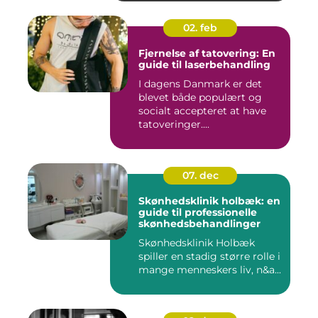
02. feb
Fjernelse af tatovering: En
guide til laserbehandling
I dagens Danmark er det
blevet både populært og
socialt accepteret at have
tatoveringer....
07. dec
Skønhedsklinik holbæk: en
guide til professionelle
skønhedsbehandlinger
Skønhedsklinik Holbæk
spiller en stadig større rolle i
mange menneskers liv, n&a...