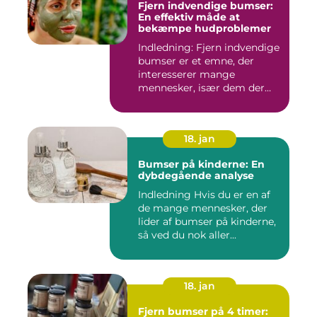
Fjern indvendige bumser:
En effektiv måde at
bekæmpe hudproblemer
Indledning: Fjern indvendige
bumser er et emne, der
interesserer mange
mennesker, især dem der
lide...
18. jan
Bumser på kinderne: En
dybdegående analyse
Indledning Hvis du er en af
de mange mennesker, der
lider af bumser på kinderne,
så ved du nok aller...
18. jan
Fjern bumser på 4 timer: