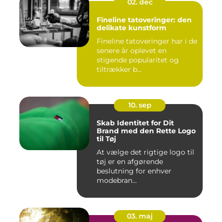
02. dec
Fineline tatoveringer: den
delikate kunstform
Fineline tatoveringer har i de
senere år oplevet en
stigende popularitet og
tiltrækker b...
10. sep
Skab Identitet for Dit
Brand med den Rette Logo
til Tøj
At vælge det rigtige logo til
tøj er en afgørende
beslutning for enhver
modebran...
03. maj