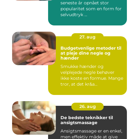
seneste år opnået stor
popularitet som en form for
selvudtryk ...
27. aug
Budgetvenlige metoder til
at pleje dine negle og
hænder
Smukke hænder og
velplejede negle behøver
ikke koste en formue. Mange
tror, at det kr&a...
26. aug
De bedste teknikker til
ansigtsmassage
Ansigtsmassage er en enkel,
men effektiv måde at give