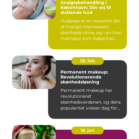
Ansigtsbehandling i
København: Din vej til
strålende hud
Hudpleje er en essentiel del
af mange menneskers
skønhedsrutine, og i en travl
metropol som Københav...
05. feb
Permanent makeup:
Revolutionerende
skønhedsløsning
Permanent makeup har
revolutioneret
skønhedsverdenen, og dens
popularitet vokser dag for
dag. Det er...
18. jan