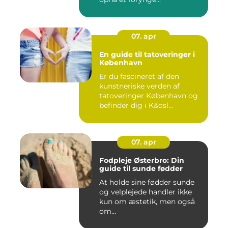
07. apr
En guide til tatoveringer i
København
Er du fascineret af den
kunstneriske verden af
tatoveringer København og
befinder dig i K&osl...
07. apr
Fodpleje Østerbro: Din
guide til sunde fødder
At holde sine fødder sunde
og velplejede handler ikke
kun om æstetik, men også
om...