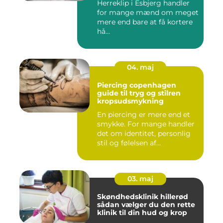
Herreklip i Esbjerg handler
for mange mænd om meget
mere end bare at få kortere
hå...
04. maj
Piercing copenhagen
guide til tryg og stilren
kropsudsmykning
En piercing er mere end et
smykke. For mange handler
det om identitet, personlig
stil og følelsen af...
03. maj
Skøndhedsklinik hillerød
sådan vælger du den rette
klinik til din hud og krop