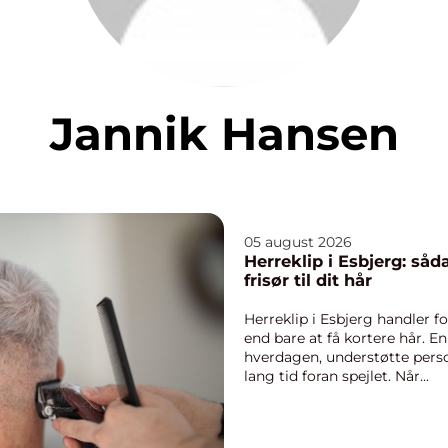
Jannik Hansen
05 august 2026
Herreklip i Esbjerg: såd
frisør til dit hår
Herreklip i Esbjerg handle
end bare at få kortere hår. En
hverdagen, understøtte person
lang tid foran spejlet. Når...