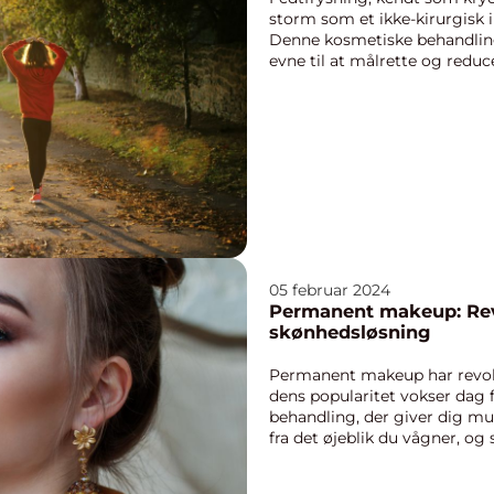
storm som et ikke-kirurgisk i
Denne kosmetiske behandling
evne til at målrette og reduc
områder af k...
05 februar 2024
Permanent makeup: Re
skønhedsløsning
Permanent makeup har revol
dens popularitet vokser dag 
behandling, der giver dig mu
fra det øjeblik du vågner, og
Denne type m...