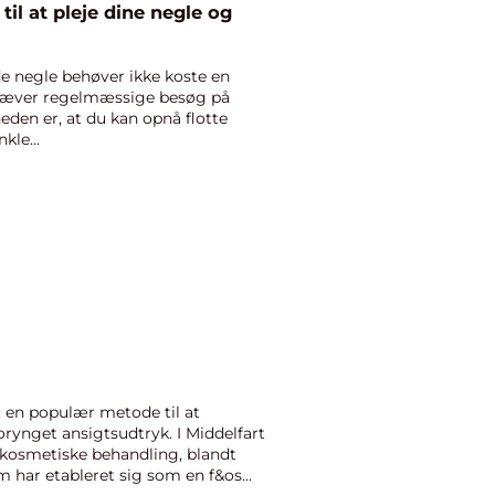
il at pleje dine negle og
 negle behøver ikke koste en
kræver regelmæssige besøg på
den er, at du kan opnå flotte
le...
 en populær metode til at
orynget ansigtsudtryk. I Middelfart
e kosmetiske behandling, blandt
 har etableret sig som en f&os...