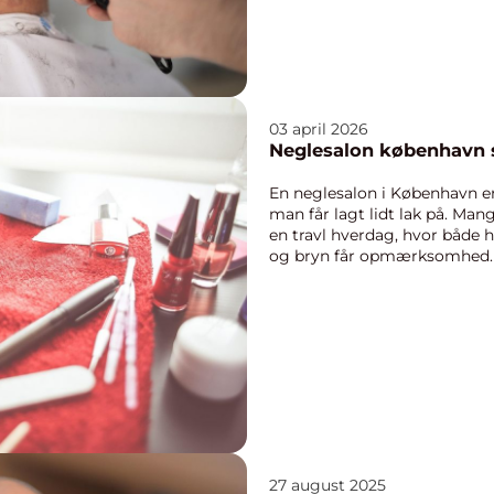
03 april 2026
En neglesalon i København er
man får lagt lidt lak på. Man
en travl hverdag, hvor både
og bryn får opmærksomhed. U
stort, og k...
27 august 2025