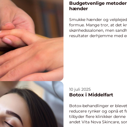
Budgetvenlige metoder t
hænder
Smukke hænder og velplejede
formue. Mange tror, at det 
skønhedssalonen, men sandhe
resultater derhjemme med enk
10 juli 2025
Botox i Middelfart
Botox-behandlinger er blevet
reducere rynker og opnå et f
tilbyder flere klinikker denn
andet Vita Nova Skincare, som