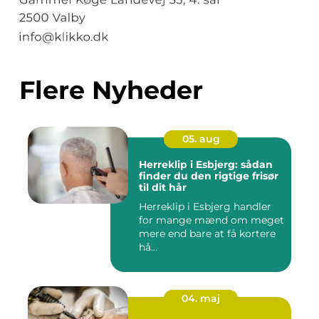
Flere Nyheder
05. aug
Herreklip i Esbjerg: sådan
finder du den rigtige frisør
til dit hår
Herreklip i Esbjerg handler
for mange mænd om meget
mere end bare at få kortere
hå...
04. maj