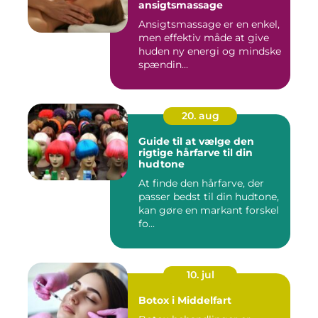
ansigtsmassage
Ansigtsmassage er en enkel,
men effektiv måde at give
huden ny energi og mindske
spændin...
20. aug
Guide til at vælge den
rigtige hårfarve til din
hudtone
At finde den hårfarve, der
passer bedst til din hudtone,
kan gøre en markant forskel
fo...
10. jul
Botox i Middelfart