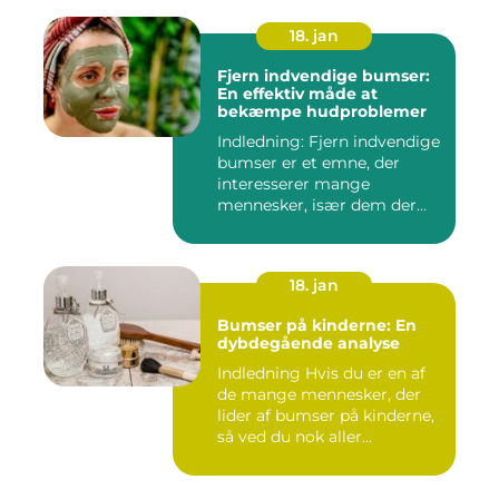
18. jan
Fjern indvendige bumser:
En effektiv måde at
bekæmpe hudproblemer
Indledning: Fjern indvendige
bumser er et emne, der
interesserer mange
mennesker, især dem der
lide...
18. jan
Bumser på kinderne: En
dybdegående analyse
Indledning Hvis du er en af
de mange mennesker, der
lider af bumser på kinderne,
så ved du nok aller...