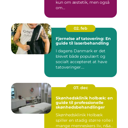
kun om æstetik, men også
om...
02. feb
Fjernelse af tatovering: En
guide til laserbehandling
I dagens Danmark er det
blevet både populært og
socialt accepteret at have
tatoveringer....
07. dec
Skønhedsklinik holbæk: en
guide til professionelle
skønhedsbehandlinger
Skønhedsklinik Holbæk
spiller en stadig større rolle i
mange menneskers liv, n&a...