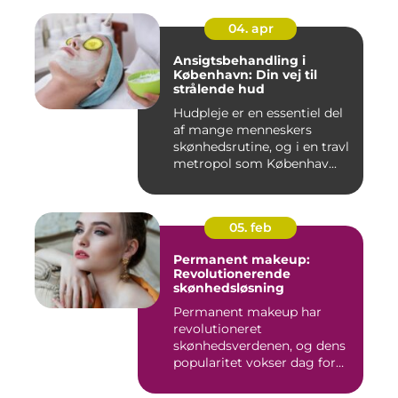
04. apr
Ansigtsbehandling i
København: Din vej til
strålende hud
Hudpleje er en essentiel del
af mange menneskers
skønhedsrutine, og i en travl
metropol som Københav...
05. feb
Permanent makeup:
Revolutionerende
skønhedsløsning
Permanent makeup har
revolutioneret
skønhedsverdenen, og dens
popularitet vokser dag for
dag. Det er...