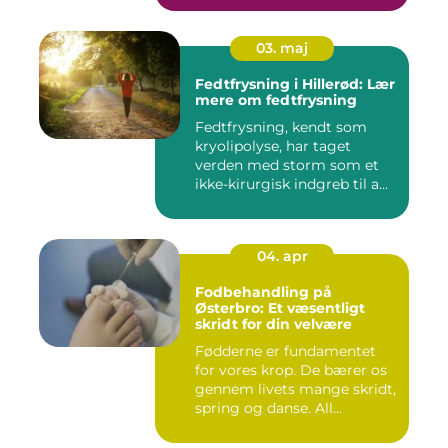
03. maj
Fedtfrysning i Hillerød: Lær
mere om fedtfrysning
Fedtfrysning, kendt som
kryolipolyse, har taget
verden med storm som et
ikke-kirurgisk indgreb til a...
04. apr
Fodbehandling på
Østerbro: Et væsentligt
skridt for din velvære
Fødderne er fundamentet
for vores krop. De bærer os
gennem livets mange skridt,
spring og danse. All...