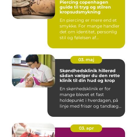
Piercing copenhagen
guide til tryg og stilren
kropsudsmykning
En piercing er mere end et
smykke. For mange handler
det om identitet, personlig
stil og følelsen af...
03. maj
Skøndhedsklinik hillerød
sådan vælger du den rette
klinik til din hud og krop
En skønhedsklinik er for
mange blevet et fast
holdepunkt i hverdagen, på
linje med frisør og tandlæg...
03. apr