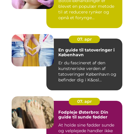
Botox-behandlinger er
blevet en populær metode
til at reducere rynker og
opnå et forynge...
07. apr
En guide til tatoveringer i
København
Er du fascineret af den
kunstneriske verden af
tatoveringer København og
befinder dig i K&osl...
07. apr
Fodpleje Østerbro: Din
guide til sunde fødder
At holde sine fødder sunde
og velplejede handler ikke