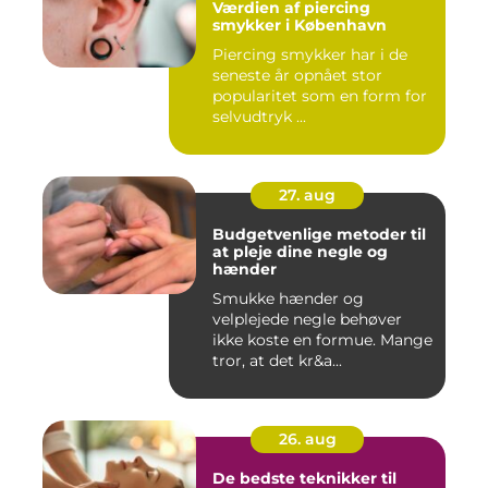
Værdien af piercing
smykker i København
Piercing smykker har i de
seneste år opnået stor
popularitet som en form for
selvudtryk ...
27. aug
Budgetvenlige metoder til
at pleje dine negle og
hænder
Smukke hænder og
velplejede negle behøver
ikke koste en formue. Mange
tror, at det kr&a...
26. aug
De bedste teknikker til