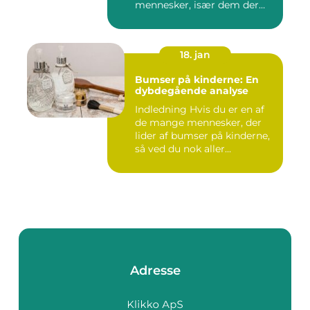
mennesker, især dem der
lide...
18. jan
Bumser på kinderne: En
dybdegående analyse
Indledning Hvis du er en af
de mange mennesker, der
lider af bumser på kinderne,
så ved du nok aller...
Adresse