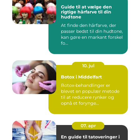
Guide til at vælge den
rigtige hårfarve til din
hudtone
At finde den hårfarve, der
passer bedst til din hudtone,
kan gøre en markant forskel
fo...
10. jul
Botox i Middelfart
Botox-behandlinger er
blevet en populær metode
til at reducere rynker og
opnå et forynge...
07. apr
En guide til tatoveringer i