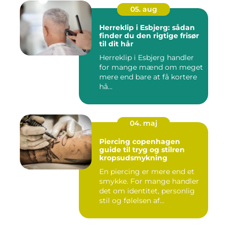
05. aug
Herreklip i Esbjerg: sådan
finder du den rigtige frisør
til dit hår
Herreklip i Esbjerg handler
for mange mænd om meget
mere end bare at få kortere
hå...
04. maj
Piercing copenhagen
guide til tryg og stilren
kropsudsmykning
En piercing er mere end et
smykke. For mange handler
det om identitet, personlig
stil og følelsen af...