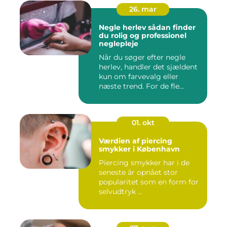
26. mar
Negle herlev sådan finder
du rolig og professionel
neglepleje
Når du søger efter negle
herlev, handler det sjældent
kun om farvevalg eller
næste trend. For de fle...
01. okt
Værdien af piercing
smykker i København
Piercing smykker har i de
seneste år opnået stor
popularitet som en form for
selvudtryk ...