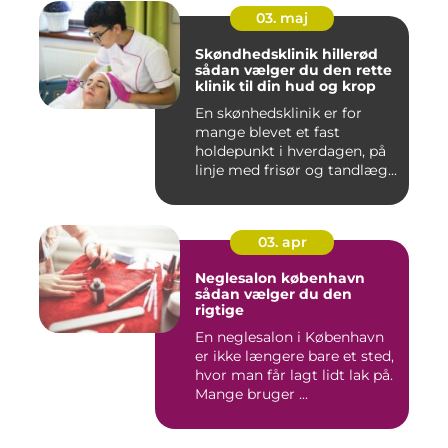
03. maj
Skøndhedsklinik hillerød
sådan vælger du den rette
klinik til din hud og krop
En skønhedsklinik er for
mange blevet et fast
holdepunkt i hverdagen, på
linje med frisør og tandlæg...
03. apr
Neglesalon københavn
sådan vælger du den
rigtige
En neglesalon i København
er ikke længere bare et sted,
hvor man får lagt lidt lak på.
Mange bruger ...