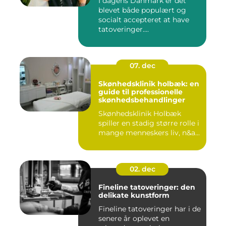
I dagens Danmark er det
blevet både populært og
socialt accepteret at have
tatoveringer....
07. dec
Skønhedsklinik holbæk: en
guide til professionelle
skønhedsbehandlinger
Skønhedsklinik Holbæk
spiller en stadig større rolle i
mange menneskers liv, n&a...
02. dec
Fineline tatoveringer: den
delikate kunstform
Fineline tatoveringer har i de
senere år oplevet en