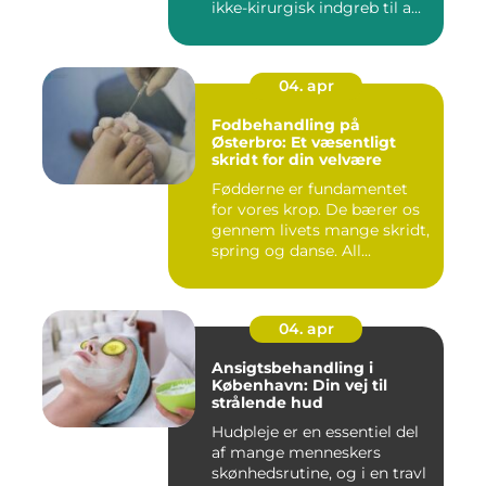
ikke-kirurgisk indgreb til a...
04. apr
Fodbehandling på
Østerbro: Et væsentligt
skridt for din velvære
Fødderne er fundamentet
for vores krop. De bærer os
gennem livets mange skridt,
spring og danse. All...
04. apr
Ansigtsbehandling i
København: Din vej til
strålende hud
Hudpleje er en essentiel del
af mange menneskers
skønhedsrutine, og i en travl