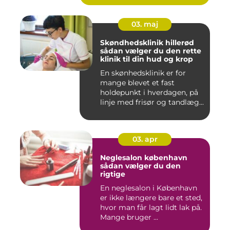
03. maj
Skøndhedsklinik hillerød
sådan vælger du den rette
klinik til din hud og krop
En skønhedsklinik er for
mange blevet et fast
holdepunkt i hverdagen, på
linje med frisør og tandlæg...
03. apr
Neglesalon københavn
sådan vælger du den
rigtige
En neglesalon i København
er ikke længere bare et sted,
hvor man får lagt lidt lak på.
Mange bruger ...