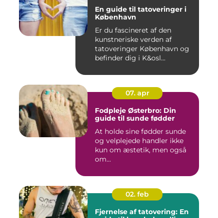
En guide til tatoveringer i
København
Er du fascineret af den
kunstneriske verden af
tatoveringer København og
befinder dig i K&osl...
07. apr
Fodpleje Østerbro: Din
guide til sunde fødder
At holde sine fødder sunde
og velplejede handler ikke
kun om æstetik, men også
om...
02. feb
Fjernelse af tatovering: En