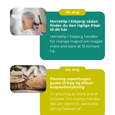
05. aug
Herreklip i Esbjerg: sådan
finder du den rigtige frisør
til dit hår
Herreklip i Esbjerg handler
for mange mænd om meget
mere end bare at få kortere
hå...
04. maj
Piercing copenhagen
guide til tryg og stilren
kropsudsmykning
En piercing er mere end et
smykke. For mange handler
det om identitet, personlig
stil og følelsen af...