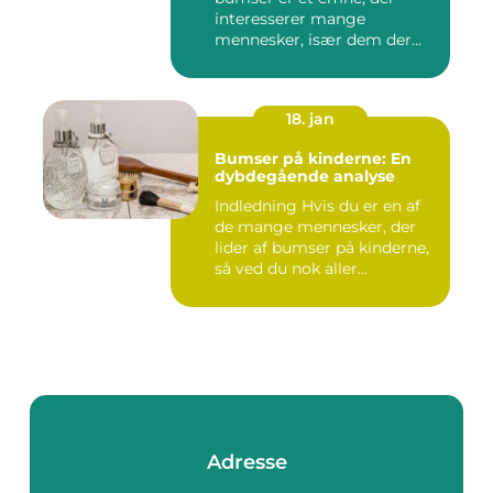
interesserer mange
mennesker, især dem der
lide...
18. jan
Bumser på kinderne: En
dybdegående analyse
Indledning Hvis du er en af
de mange mennesker, der
lider af bumser på kinderne,
så ved du nok aller...
Adresse