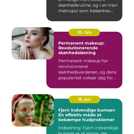
skønhedsrutine, og i en travl
metropol som Københav...
05. feb
Permanent makeup:
Revolutionerende
skønhedsløsning
Permanent makeup har
revolutioneret
skønhedsverdenen, og dens
popularitet vokser dag for
dag. Det er...
18. jan
Fjern indvendige bumser:
En effektiv måde at
bekæmpe hudproblemer
Indledning: Fjern indvendige
bumser er et emne, der