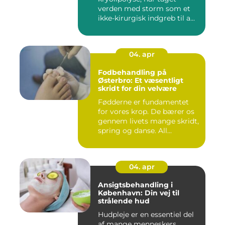
verden med storm som et
ikke-kirurgisk indgreb til a...
04. apr
Fodbehandling på
Østerbro: Et væsentligt
skridt for din velvære
Fødderne er fundamentet
for vores krop. De bærer os
gennem livets mange skridt,
spring og danse. All...
04. apr
Ansigtsbehandling i
København: Din vej til
strålende hud
Hudpleje er en essentiel del
af mange menneskers