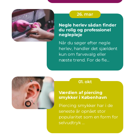
26. mar
Negle herlev sådan finder
du rolig og professionel
neglepleje
Når du søger efter negle
herlev, handler det sjældent
kun om farvevalg eller
næste trend. For de fle...
01. okt
Værdien af piercing
smykker i København
Piercing smykker har i de
seneste år opnået stor
popularitet som en form for
selvudtryk ...