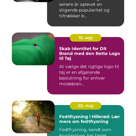
senere år oplevet en
stigende popularitet og
tiltrækker b...
10. sep
Skab Identitet for Dit
Brand med den Rette Logo
til Tøj
At vælge det rigtige logo til
tøj er en afgørende
beslutning for enhver
modebran...
03. maj
Fedtfrysning i Hillerød: Lær
mere om fedtfrysning
Fedtfrysning, kendt som
kryolipolyse, har taget