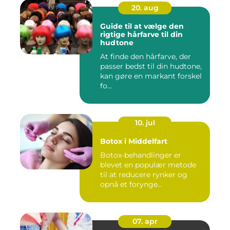
20. aug
Guide til at vælge den
rigtige hårfarve til din
hudtone
At finde den hårfarve, der
passer bedst til din hudtone,
kan gøre en markant forskel
fo...
10. jul
Botox i Middelfart
Botox-behandlinger er
blevet en populær metode
til at reducere rynker og
opnå et forynge...
07. apr