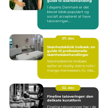
guide til laserbehandling
I dagens Danmark er det
blevet både populært og
socialt accepteret at have
tatoveringer....
07. dec
Skønhedsklinik holbæk: en
guide til professionelle
skønhedsbehandlinger
Skønhedsklinik Holbæk
spiller en stadig større rolle i
mange menneskers liv, n&a...
02. dec
Fineline tatoveringer: den
delikate kunstform
Fineline tatoveringer har i de