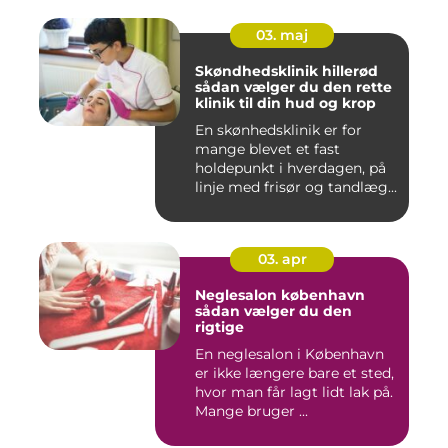
03. maj
Skøndhedsklinik hillerød
sådan vælger du den rette
klinik til din hud og krop
En skønhedsklinik er for
mange blevet et fast
holdepunkt i hverdagen, på
linje med frisør og tandlæg...
03. apr
Neglesalon københavn
sådan vælger du den
rigtige
En neglesalon i København
er ikke længere bare et sted,
hvor man får lagt lidt lak på.
Mange bruger ...