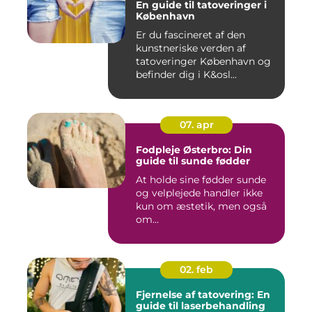
En guide til tatoveringer i
København
Er du fascineret af den
kunstneriske verden af
tatoveringer København og
befinder dig i K&osl...
07. apr
Fodpleje Østerbro: Din
guide til sunde fødder
At holde sine fødder sunde
og velplejede handler ikke
kun om æstetik, men også
om...
02. feb
Fjernelse af tatovering: En
guide til laserbehandling