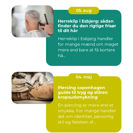
05. aug
Herreklip i Esbjerg: sådan
finder du den rigtige frisør
til dit hår
Herreklip i Esbjerg handler
for mange mænd om meget
mere end bare at få kortere
hå...
04. maj
Piercing copenhagen
guide til tryg og stilren
kropsudsmykning
En piercing er mere end et
smykke. For mange handler
det om identitet, personlig
stil og følelsen af...