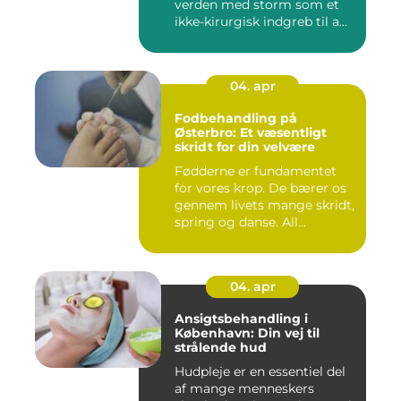
verden med storm som et
ikke-kirurgisk indgreb til a...
04. apr
Fodbehandling på
Østerbro: Et væsentligt
skridt for din velvære
Fødderne er fundamentet
for vores krop. De bærer os
gennem livets mange skridt,
spring og danse. All...
04. apr
Ansigtsbehandling i
København: Din vej til
strålende hud
Hudpleje er en essentiel del
af mange menneskers