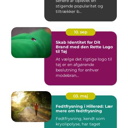
senere år oplevet en
stigende popularitet og
tiltrækker b...
10. sep
Skab Identitet for Dit
Brand med den Rette Logo
til Tøj
At vælge det rigtige logo til
tøj er en afgørende
beslutning for enhver
modebran...
03. maj
Fedtfrysning i Hillerød: Lær
mere om fedtfrysning
Fedtfrysning, kendt som
kryolipolyse, har taget