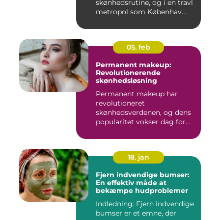
skønhedsrutine, og i en travl
metropol som Københav...
05. feb
Permanent makeup:
Revolutionerende
skønhedsløsning
Permanent makeup har
revolutioneret
skønhedsverdenen, og dens
popularitet vokser dag for
dag. Det er...
18. jan
Fjern indvendige bumser:
En effektiv måde at
bekæmpe hudproblemer
Indledning: Fjern indvendige
bumser er et emne, der