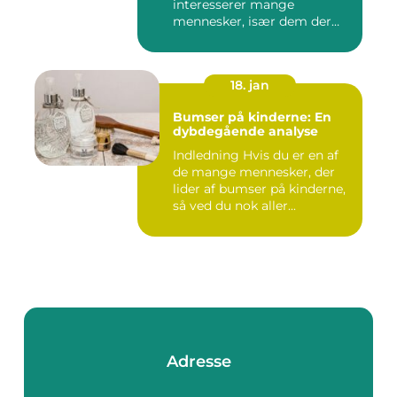
interesserer mange
mennesker, især dem der
lide...
18. jan
Bumser på kinderne: En
dybdegående analyse
Indledning Hvis du er en af
de mange mennesker, der
lider af bumser på kinderne,
så ved du nok aller...
Adresse