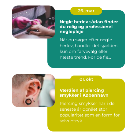
26. mar
Negle herlev sådan finder
du rolig og professionel
neglepleje
Når du søger efter negle
herlev, handler det sjældent
kun om farvevalg eller
næste trend. For de fle...
01. okt
Værdien af piercing
smykker i København
Piercing smykker har i de
seneste år opnået stor
popularitet som en form for
selvudtryk ...