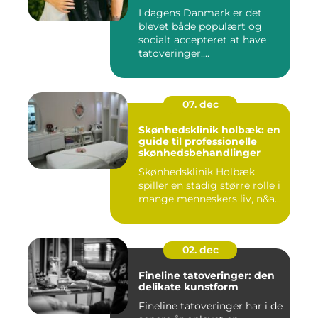
I dagens Danmark er det
blevet både populært og
socialt accepteret at have
tatoveringer....
07. dec
Skønhedsklinik holbæk: en
guide til professionelle
skønhedsbehandlinger
Skønhedsklinik Holbæk
spiller en stadig større rolle i
mange menneskers liv, n&a...
02. dec
Fineline tatoveringer: den
delikate kunstform
Fineline tatoveringer har i de