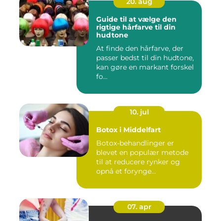
20. aug
Guide til at vælge den
rigtige hårfarve til din
hudtone
At finde den hårfarve, der
passer bedst til din hudtone,
kan gøre en markant forskel
fo...
10. jul
Botox i Middelfart
Botox-behandlinger er
blevet en populær metode
til at reducere rynker og
opnå et forynge...
07. apr