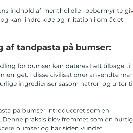
ens indhold af menthol eller pebermynte gi
 kan lindre kløe og irritation i området
ng af tandpasta på bumser:
ing for bumser kan dateres helt tilbage til
erriget. I disse civilisationer anvendte ma
rlige ingredienser såsom natron og urter ti
asta på bumser introduceret som en
. Denne praksis blev fremmet som en hurti
reducere bumser og har siden vundet