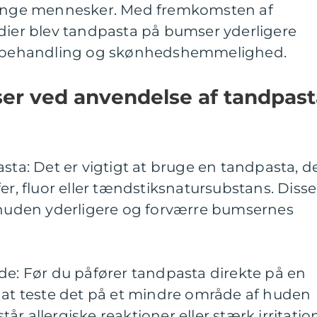
t unge mennesker. Med fremkomsten af
edier blev tandpasta på bumser yderligere
behandling og skønhedshemmelighed.
ser ved anvendelse af tandpast
sta: Det er vigtigt at bruge en tandpasta, d
er, fluor eller tændstiksnatursubstans. Disse
e huden yderligere og forværre bumsernes
de: Før du påfører tandpasta direkte på en
d at teste det på et mindre område af huden
står allergiske reaktioner eller stærk irritatio