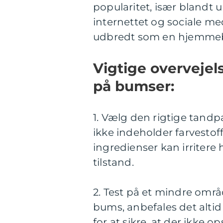
popularitet, især bland
internettet og sociale m
udbredt som en hjemme
Vigtige overvejel
på bumser:
1. Vælg den rigtige tandpa
ikke indeholder farvestoff
ingredienser kan irriter
tilstand.
2. Test på et mindre områ
bums, anbefales det alti
for at sikre, at der ikke op