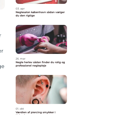
03. apr
Neglesalon københavn sådan vælger
du den rigtige
r
er
26. mar
Negle herlev sådan finder du rolig og
ge
professionel neglepleje
01. okt
Værdien af piercing smykker i