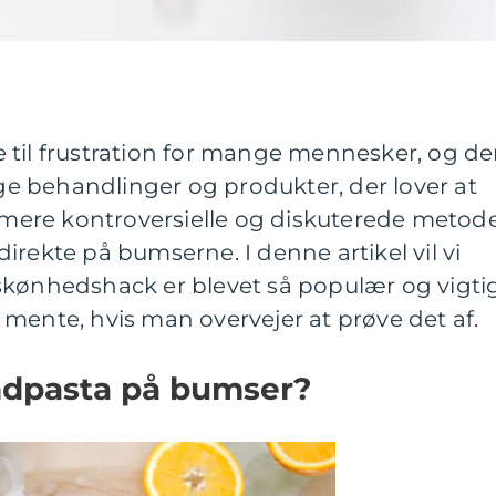
 til frustration for mange mennesker, og de
ige behandlinger og produkter, der lover at
ere kontroversielle og diskuterede metod
irekte på bumserne. I denne artikel vil vi
skønhedshack er blevet så populær og vigti
mente, hvis man overvejer at prøve det af.
ndpasta på bumser?