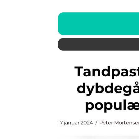
Tandpasta på bumser – En
dybdegå
populæ
17 januar 2024
Peter Mortense