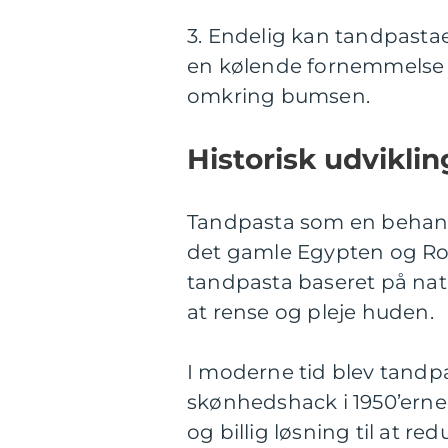
3. Endelig kan tandpasta
en kølende fornemmelse og
omkring bumsen.
Historisk udvikli
Tandpasta som en behandl
det gamle Egypten og Rom
tandpasta baseret på natu
at rense og pleje huden.
I moderne tid blev tandp
skønhedshack i 1950’erne
og billig løsning til at 