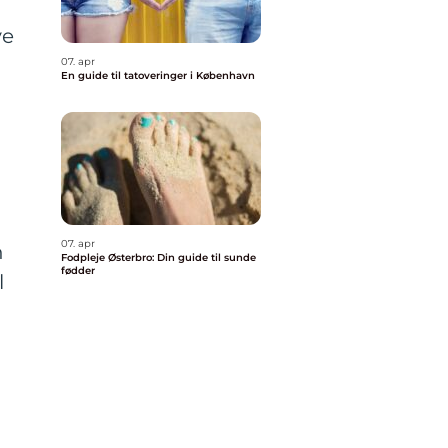
ve
07. apr
En guide til tatoveringer i København
07. apr
n
Fodpleje Østerbro: Din guide til sunde
fødder
l
g