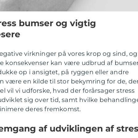
tress bumser og vigtig
æsere
gative virkninger på vores krop og sind, og
de konsekvenser kan være udbrud af bumser
ukke op i ansigtet, på ryggen eller andre
 være en kilde til stor bekymring for de, de
el vil vi udforske, hvad der forårsager stress
viklet sig over tid, samt hvilke behandling
inimere deres fremkomst.
emgang af udviklingen af stre