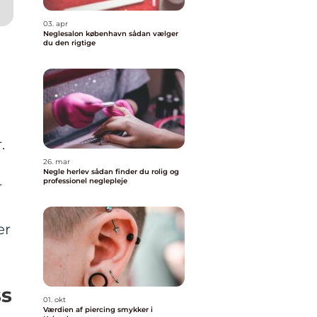
03. apr
Neglesalon københavn sådan vælger
du den rigtige
.
26. mar
Negle herlev sådan finder du rolig og
professionel neglepleje
r
er
ss
01. okt
Værdien af piercing smykker i