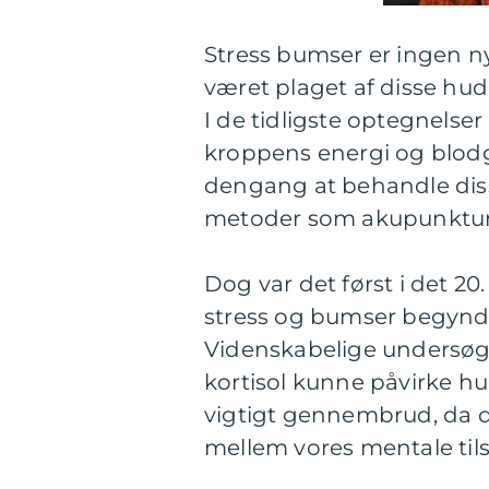
Stress bumser er ingen ny
været plaget af disse hu
I de tidligste optegnelse
kroppens energi og blo
dengang at behandle diss
metoder som akupunktur 
Dog var det først i det
stress og bumser begyndt
Videnskabelige undersøge
kortisol kunne påvirke hu
vigtigt gennembrud, da
mellem vores mentale tils