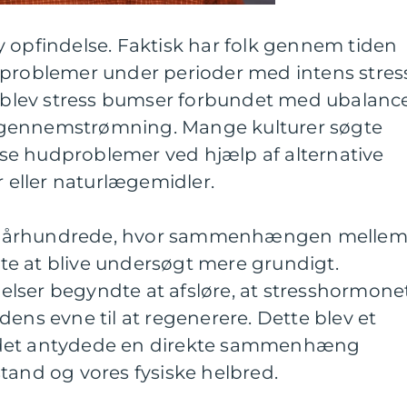
 opfindelse. Faktisk har folk gennem tiden
dproblemer under perioder med intens stres
r blev stress bumser forbundet med ubalance
dgennemstrømning. Mange kulturer søgte
e hudproblemer ved hjælp af alternative
eller naturlægemidler.
 20. århundrede, hvor sammenhængen melle
e at blive undersøgt mere grundigt.
lser begyndte at afsløre, at stresshormone
dens evne til at regenerere. Dette blev et
 det antydede en direkte sammenhæng
tand og vores fysiske helbred.