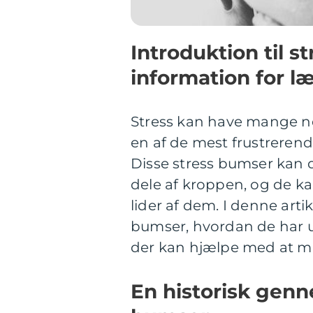
Introduktion til s
information for l
Stress kan have mange ne
en af de mest frustreren
Disse stress bumser kan d
dele af kroppen, og de kan
lider af dem. I denne artik
bumser, hvordan de har ud
der kan hjælpe med at m
En historisk genn