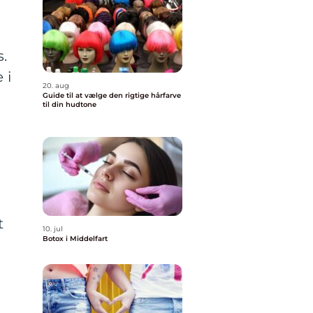
s.
 i
20. aug
Guide til at vælge den rigtige hårfarve
til din hudtone
m
t
10. jul
Botox i Middelfart