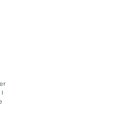
er
 I
e