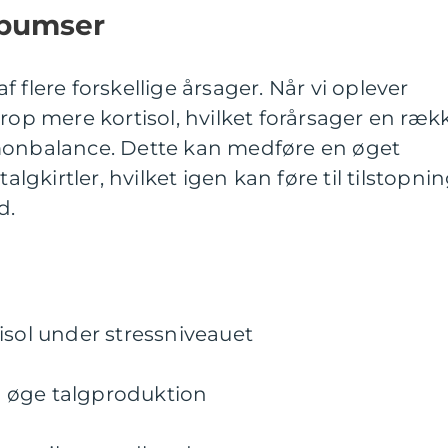
s bumser
 flere forskellige årsager. Når vi oplever
krop mere kortisol, hvilket forårsager en ræk
monbalance. Dette kan medføre en øget
talgkirtler, hvilket igen kan føre til tilstopni
d.
isol under stressniveauet
 øge talgproduktion