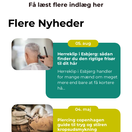
Få læst flere indlæg her
Flere Nyheder
05. aug
Herreklip i Esbjerg: sådan
finder du den rigtige frisør
til dit hår
Herreklip i Esbjerg handler
for mange mænd om meget
mere end bare at få kortere
hå...
04. maj
Piercing copenhagen
guide til tryg og stilren
kropsudsmykning