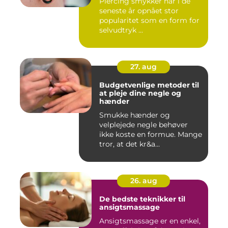
Piercing smykker har i de
seneste år opnået stor
popularitet som en form for
selvudtryk ...
27. aug
Budgetvenlige metoder til
at pleje dine negle og
hænder
Smukke hænder og
velplejede negle behøver
ikke koste en formue. Mange
tror, at det kr&a...
26. aug
De bedste teknikker til
ansigtsmassage
Ansigtsmassage er en enkel,