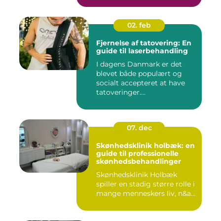
02. feb
Fjernelse af tatovering: En
guide til laserbehandling
I dagens Danmark er det
blevet både populært og
socialt accepteret at have
tatoveringer....
07. dec
Skønhedsklinik holbæk: en
guide til professionelle
skønhedsbehandlinger
Skønhedsklinik Holbæk
spiller en stadig større rolle i
mange menneskers liv, n&a...