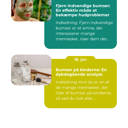
Fjern indvendige bumser:
En effektiv måde at
bekæmpe hudproblemer
Indledning: Fjern indvendige
bumser er et emne, der
interesserer mange
mennesker, især dem der
lide...
18. jan
Bumser på kinderne: En
dybdegående analyse
Indledning Hvis du er en af
de mange mennesker, der
lider af bumser på kinderne,
så ved du nok aller...