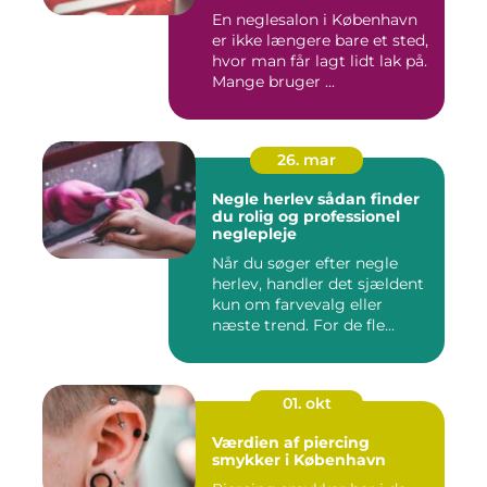
En neglesalon i København
er ikke længere bare et sted,
hvor man får lagt lidt lak på.
Mange bruger ...
26. mar
Negle herlev sådan finder
du rolig og professionel
neglepleje
Når du søger efter negle
herlev, handler det sjældent
kun om farvevalg eller
næste trend. For de fle...
01. okt
Værdien af piercing
smykker i København