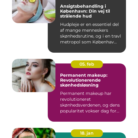
Ansigtsbehandling i
København: Din vej til
strålende hud
Hudpleje er en essentiel del
af mange menneskers
skønhedsrutine, og i en travl
metropol som Københav...
05. feb
Permanent makeup:
Revolutionerende
skønhedsløsning
Permanent makeup har
revolutioneret
skønhedsverdenen, og dens
popularitet vokser dag for
dag. Det er...
18. jan