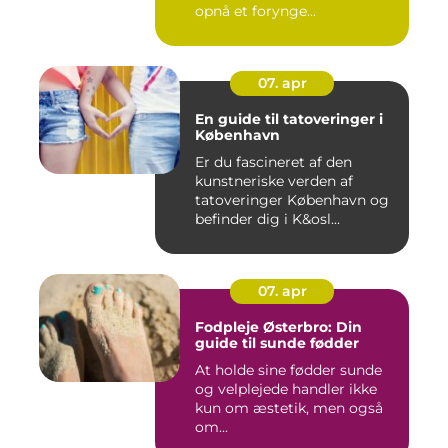
opnå et forynge...
07. apr
En guide til tatoveringer i
København
Er du fascineret af den
kunstneriske verden af
tatoveringer København og
befinder dig i K&osl...
07. apr
Fodpleje Østerbro: Din
guide til sunde fødder
At holde sine fødder sunde
og velplejede handler ikke
kun om æstetik, men også
om...