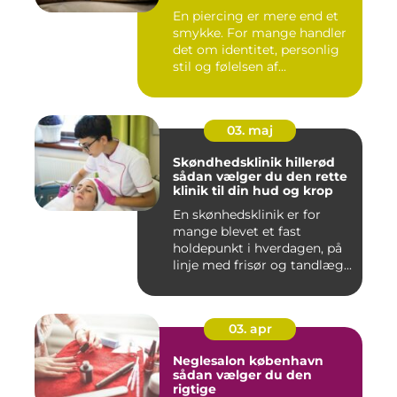
En piercing er mere end et
smykke. For mange handler
det om identitet, personlig
stil og følelsen af...
03. maj
Skøndhedsklinik hillerød
sådan vælger du den rette
klinik til din hud og krop
En skønhedsklinik er for
mange blevet et fast
holdepunkt i hverdagen, på
linje med frisør og tandlæg...
03. apr
Neglesalon københavn
sådan vælger du den
rigtige