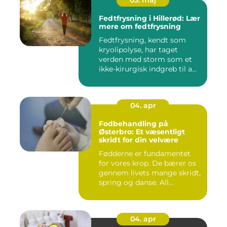
03. maj
Fedtfrysning i Hillerød: Lær
mere om fedtfrysning
Fedtfrysning, kendt som
kryolipolyse, har taget
verden med storm som et
ikke-kirurgisk indgreb til a...
04. apr
Fodbehandling på
Østerbro: Et væsentligt
skridt for din velvære
Fødderne er fundamentet
for vores krop. De bærer os
gennem livets mange skridt,
spring og danse. All...
04. apr