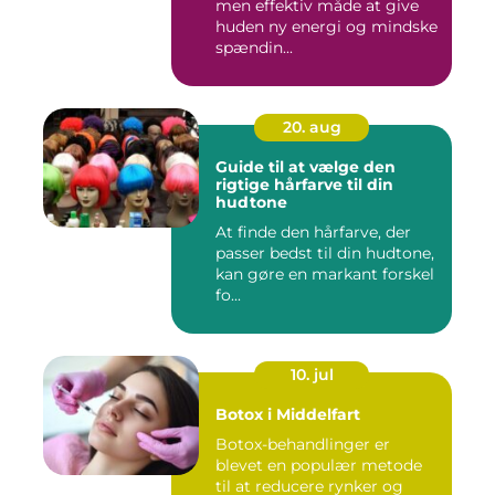
men effektiv måde at give
huden ny energi og mindske
spændin...
20. aug
Guide til at vælge den
rigtige hårfarve til din
hudtone
At finde den hårfarve, der
passer bedst til din hudtone,
kan gøre en markant forskel
fo...
10. jul
Botox i Middelfart
Botox-behandlinger er
blevet en populær metode
til at reducere rynker og