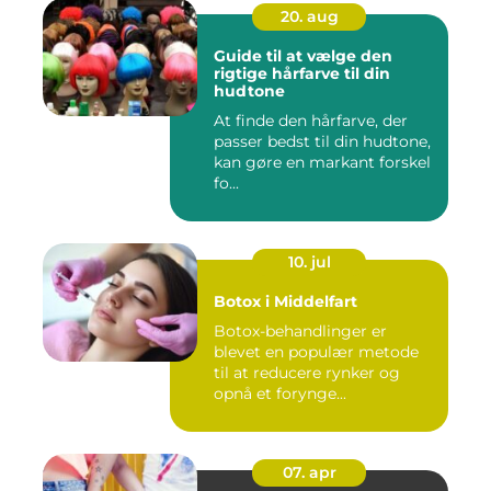
20. aug
Guide til at vælge den
rigtige hårfarve til din
hudtone
At finde den hårfarve, der
passer bedst til din hudtone,
kan gøre en markant forskel
fo...
10. jul
Botox i Middelfart
Botox-behandlinger er
blevet en populær metode
til at reducere rynker og
opnå et forynge...
07. apr