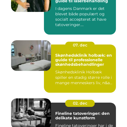
guide til laserbehandling
I dagens Danmark er det
blevet både populært og
socialt accepteret at have
tatoveringer....
07. dec
Skønhedsklinik holbæk: en
guide til professionelle
skønhedsbehandlinger
Skønhedsklinik Holbæk
spiller en stadig større rolle i
mange menneskers liv, n&a...
02. dec
Fineline tatoveringer: den
delikate kunstform
Fineline tatoveringer har i de