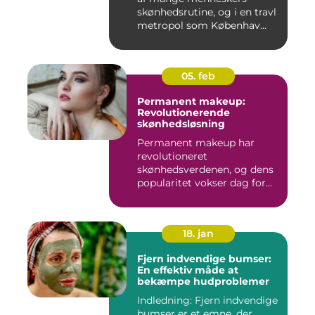
skønhedsrutine, og i en travl
metropol som Københav...
05. feb
Permanent makeup:
Revolutionerende
skønhedsløsning
Permanent makeup har
revolutioneret
skønhedsverdenen, og dens
popularitet vokser dag for
dag. Det er...
18. jan
Fjern indvendige bumser:
En effektiv måde at
bekæmpe hudproblemer
Indledning: Fjern indvendige
bumser er et emne, der