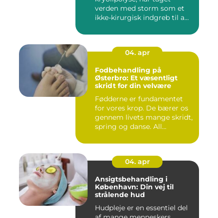
verden med storm som et
ikke-kirurgisk indgreb til a...
04. apr
Fodbehandling på
Østerbro: Et væsentligt
skridt for din velvære
Fødderne er fundamentet
for vores krop. De bærer os
gennem livets mange skridt,
spring og danse. All...
04. apr
Ansigtsbehandling i
København: Din vej til
strålende hud
Hudpleje er en essentiel del
af mange menneskers