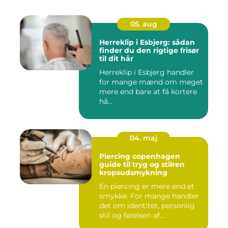
05. aug
Herreklip i Esbjerg: sådan
finder du den rigtige frisør
til dit hår
Herreklip i Esbjerg handler
for mange mænd om meget
mere end bare at få kortere
hå...
04. maj
Piercing copenhagen
guide til tryg og stilren
kropsudsmykning
En piercing er mere end et
smykke. For mange handler
det om identitet, personlig
stil og følelsen af...