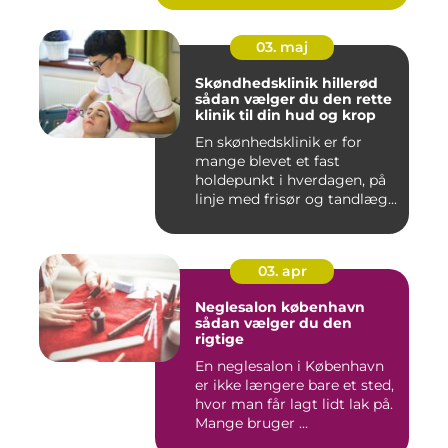
03. maj
Skøndhedsklinik hillerød
sådan vælger du den rette
klinik til din hud og krop
En skønhedsklinik er for
mange blevet et fast
holdepunkt i hverdagen, på
linje med frisør og tandlæg...
03. apr
Neglesalon københavn
sådan vælger du den
rigtige
En neglesalon i København
er ikke længere bare et sted,
hvor man får lagt lidt lak på.
Mange bruger ...