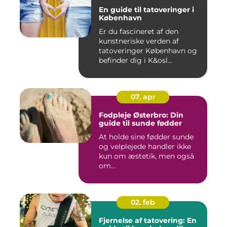
En guide til tatoveringer i
København
Er du fascineret af den
kunstneriske verden af
tatoveringer København og
befinder dig i K&osl...
07. apr
Fodpleje Østerbro: Din
guide til sunde fødder
At holde sine fødder sunde
og velplejede handler ikke
kun om æstetik, men også
om...
02. feb
Fjernelse af tatovering: En