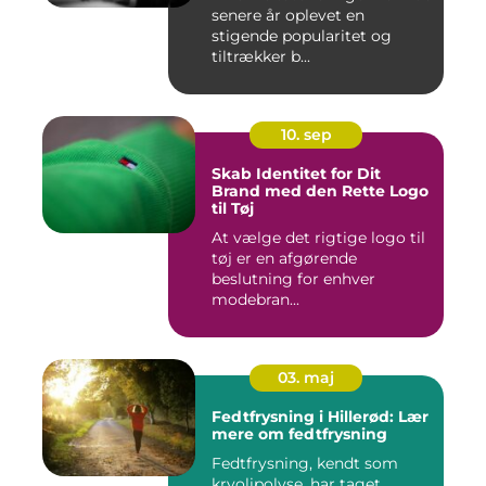
senere år oplevet en
stigende popularitet og
tiltrækker b...
10. sep
Skab Identitet for Dit
Brand med den Rette Logo
til Tøj
At vælge det rigtige logo til
tøj er en afgørende
beslutning for enhver
modebran...
03. maj
Fedtfrysning i Hillerød: Lær
mere om fedtfrysning
Fedtfrysning, kendt som
kryolipolyse, har taget