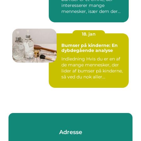
interesserer mange
mennesker, især dem der
lide...
18. jan
Bumser på kinderne: En
dybdegående analyse
Indledning Hvis du er en af
de mange mennesker, der
lider af bumser på kinderne,
så ved du nok aller...
Adresse