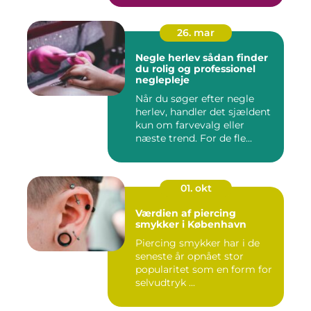
26. mar
Negle herlev sådan finder
du rolig og professionel
neglepleje
Når du søger efter negle
herlev, handler det sjældent
kun om farvevalg eller
næste trend. For de fle...
01. okt
Værdien af piercing
smykker i København
Piercing smykker har i de
seneste år opnået stor
popularitet som en form for
selvudtryk ...