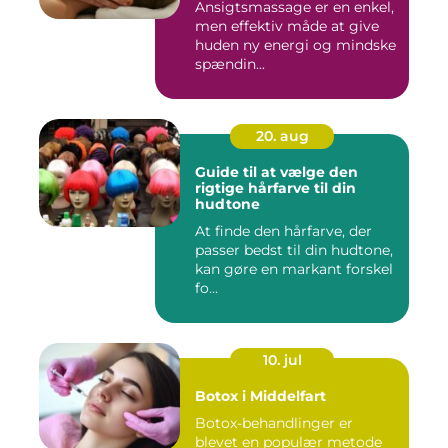
Ansigtsmassage er en enkel,
men effektiv måde at give
huden ny energi og mindske
spændin...
20. aug
Guide til at vælge den
rigtige hårfarve til din
hudtone
At finde den hårfarve, der
passer bedst til din hudtone,
kan gøre en markant forskel
fo...
10. jul
Botox i Middelfart
Botox-behandlinger er
blevet en populær metode