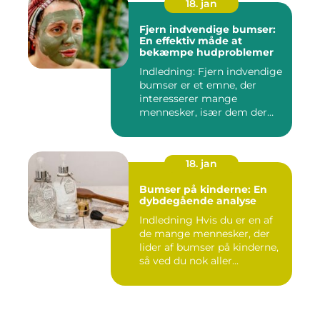
18. jan
Fjern indvendige bumser:
En effektiv måde at
bekæmpe hudproblemer
Indledning: Fjern indvendige
bumser er et emne, der
interesserer mange
mennesker, især dem der
lide...
18. jan
Bumser på kinderne: En
dybdegående analyse
Indledning Hvis du er en af
de mange mennesker, der
lider af bumser på kinderne,
så ved du nok aller...