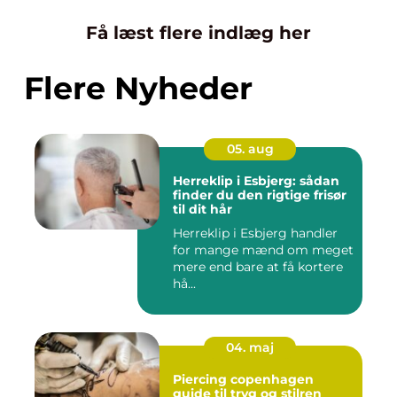
Få læst flere indlæg her
Flere Nyheder
05. aug
Herreklip i Esbjerg: sådan
finder du den rigtige frisør
til dit hår
Herreklip i Esbjerg handler
for mange mænd om meget
mere end bare at få kortere
hå...
04. maj
Piercing copenhagen
guide til tryg og stilren