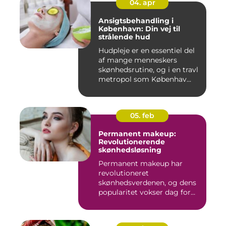
04. apr
Ansigtsbehandling i
København: Din vej til
strålende hud
Hudpleje er en essentiel del
af mange menneskers
skønhedsrutine, og i en travl
metropol som Københav...
05. feb
Permanent makeup:
Revolutionerende
skønhedsløsning
Permanent makeup har
revolutioneret
skønhedsverdenen, og dens
popularitet vokser dag for
dag. Det er...