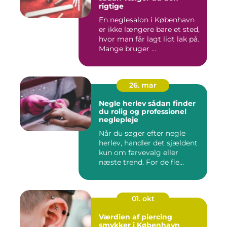
rigtige
En neglesalon i København
er ikke længere bare et sted,
hvor man får lagt lidt lak på.
Mange bruger ...
26. mar
Negle herlev sådan finder
du rolig og professionel
neglepleje
Når du søger efter negle
herlev, handler det sjældent
kun om farvevalg eller
næste trend. For de fle...
01. okt
Værdien af piercing
smykker i København