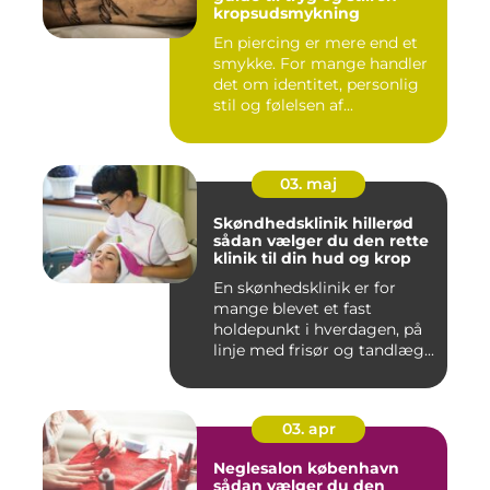
kropsudsmykning
En piercing er mere end et
smykke. For mange handler
det om identitet, personlig
stil og følelsen af...
03. maj
Skøndhedsklinik hillerød
sådan vælger du den rette
klinik til din hud og krop
En skønhedsklinik er for
mange blevet et fast
holdepunkt i hverdagen, på
linje med frisør og tandlæg...
03. apr
Neglesalon københavn
sådan vælger du den