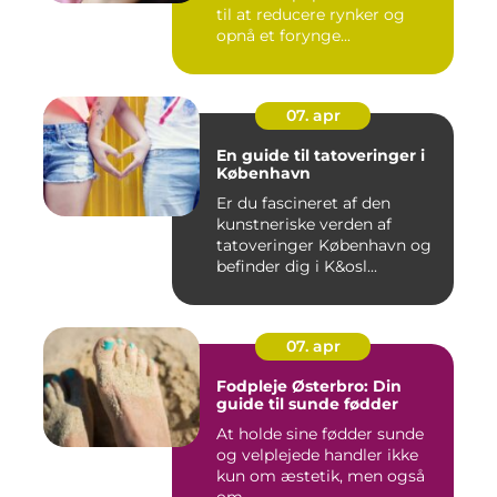
til at reducere rynker og
opnå et forynge...
07. apr
En guide til tatoveringer i
København
Er du fascineret af den
kunstneriske verden af
tatoveringer København og
befinder dig i K&osl...
07. apr
Fodpleje Østerbro: Din
guide til sunde fødder
At holde sine fødder sunde
og velplejede handler ikke
kun om æstetik, men også