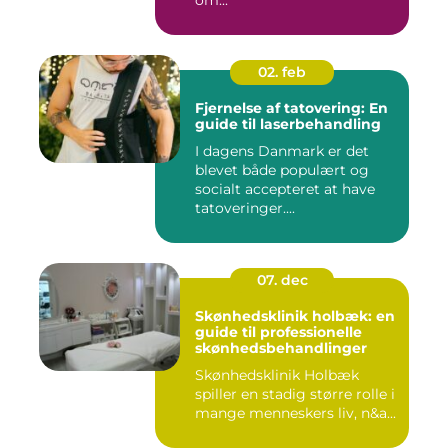
om...
02. feb
Fjernelse af tatovering: En
guide til laserbehandling
I dagens Danmark er det
blevet både populært og
socialt accepteret at have
tatoveringer....
07. dec
Skønhedsklinik holbæk: en
guide til professionelle
skønhedsbehandlinger
Skønhedsklinik Holbæk
spiller en stadig større rolle i
mange menneskers liv, n&a...