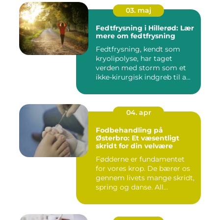
03. maj
Fedtfrysning i Hillerød: Lær
mere om fedtfrysning
Fedtfrysning, kendt som
kryolipolyse, har taget
verden med storm som et
ikke-kirurgisk indgreb til a...
04. apr
Fodbehandling på
Østerbro: Et væsentligt
skridt for din velvære
Fødderne er fundamentet
for vores krop. De bærer os
gennem livets mange skridt,
spring og danse. All...