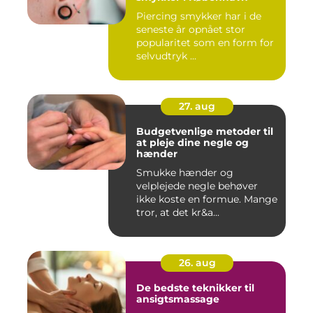
Piercing smykker har i de
seneste år opnået stor
popularitet som en form for
selvudtryk ...
27. aug
Budgetvenlige metoder til
at pleje dine negle og
hænder
Smukke hænder og
velplejede negle behøver
ikke koste en formue. Mange
tror, at det kr&a...
26. aug
De bedste teknikker til
ansigtsmassage