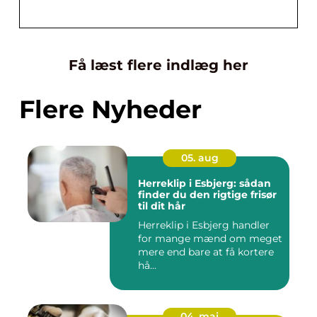
Få læst flere indlæg her
Flere Nyheder
05. aug
Herreklip i Esbjerg: sådan
finder du den rigtige frisør
til dit hår
Herreklip i Esbjerg handler
for mange mænd om meget
mere end bare at få kortere
hå...
04. maj