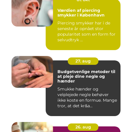
Værdien af piercing
smykker i København
Piercing smykker har i de
seneste år opnået stor
popularitet som en form for
selvudtryk ...
27. aug
Budgetvenlige metoder til
at pleje dine negle og
hænder
Smukke hænder og
velplejede negle behøver
ikke koste en formue. Mange
tror, at det kr&a...
26. aug