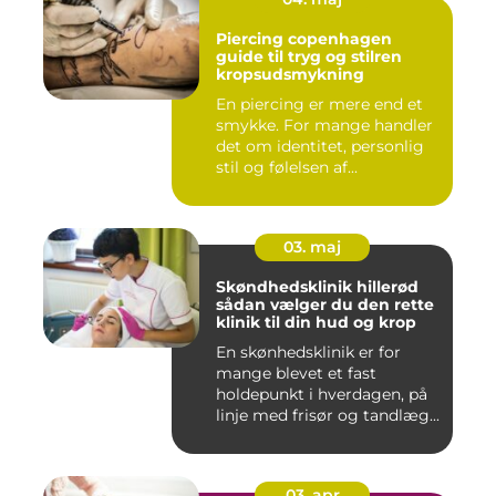
Piercing copenhagen
guide til tryg og stilren
kropsudsmykning
En piercing er mere end et
smykke. For mange handler
det om identitet, personlig
stil og følelsen af...
03. maj
Skøndhedsklinik hillerød
sådan vælger du den rette
klinik til din hud og krop
En skønhedsklinik er for
mange blevet et fast
holdepunkt i hverdagen, på
linje med frisør og tandlæg...
03. apr