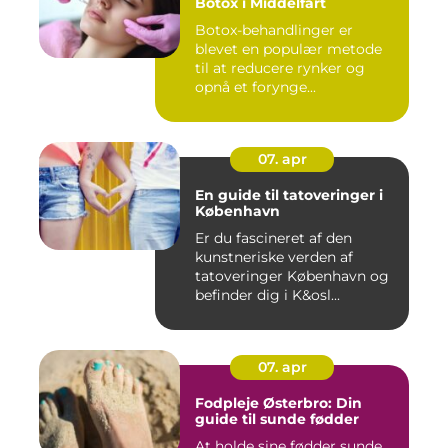
Botox i Middelfart
Botox-behandlinger er
blevet en populær metode
til at reducere rynker og
opnå et forynge...
07. apr
En guide til tatoveringer i
København
Er du fascineret af den
kunstneriske verden af
tatoveringer København og
befinder dig i K&osl...
07. apr
Fodpleje Østerbro: Din
guide til sunde fødder
At holde sine fødder sunde