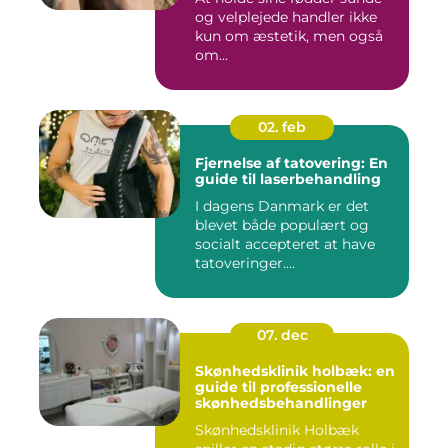
og velplejede handler ikke
kun om æstetik, men også
om...
02. feb
Fjernelse af tatovering: En
guide til laserbehandling
I dagens Danmark er det
blevet både populært og
socialt accepteret at have
tatoveringer....
07. dec
Skønhedsklinik holbæk: en
guide til professionelle
skønhedsbehandlinger
Skønhedsklinik Holbæk