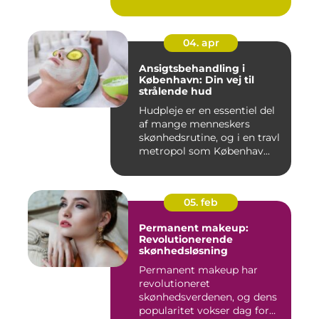
04. apr
Ansigtsbehandling i
København: Din vej til
strålende hud
Hudpleje er en essentiel del
af mange menneskers
skønhedsrutine, og i en travl
metropol som Københav...
05. feb
Permanent makeup:
Revolutionerende
skønhedsløsning
Permanent makeup har
revolutioneret
skønhedsverdenen, og dens
popularitet vokser dag for