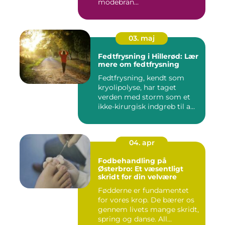
modebran...
03. maj
Fedtfrysning i Hillerød: Lær
mere om fedtfrysning
Fedtfrysning, kendt som
kryolipolyse, har taget
verden med storm som et
ikke-kirurgisk indgreb til a...
04. apr
Fodbehandling på
Østerbro: Et væsentligt
skridt for din velvære
Fødderne er fundamentet
for vores krop. De bærer os
gennem livets mange skridt,
spring og danse. All...