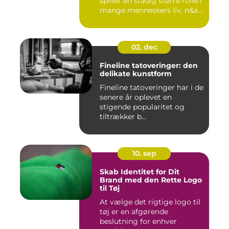
spiller en stadig større rolle i
mange menneskers liv, n&a...
02. dec
Fineline tatoveringer: den
delikate kunstform
Fineline tatoveringer har i de
senere år oplevet en
stigende popularitet og
tiltrækker b...
10. sep
Skab Identitet for Dit
Brand med den Rette Logo
til Tøj
At vælge det rigtige logo til
tøj er en afgørende
beslutning for enhver