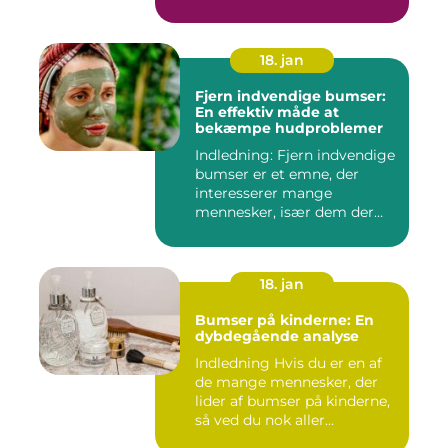
dag. Det er...
18. jan
Fjern indvendige bumser:
En effektiv måde at
bekæmpe hudproblemer
Indledning: Fjern indvendige
bumser er et emne, der
interesserer mange
mennesker, især dem der
lide...
18. jan
Bumser på kinderne: En
dybdegående analyse
Indledning Hvis du er en af
de mange mennesker, der
lider af bumser på kinderne,
så ved du nok aller...