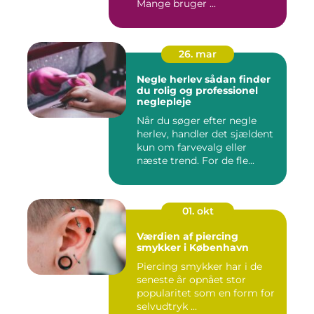
Mange bruger ...
26. mar
Negle herlev sådan finder
du rolig og professionel
neglepleje
Når du søger efter negle
herlev, handler det sjældent
kun om farvevalg eller
næste trend. For de fle...
01. okt
Værdien af piercing
smykker i København
Piercing smykker har i de
seneste år opnået stor
popularitet som en form for
selvudtryk ...