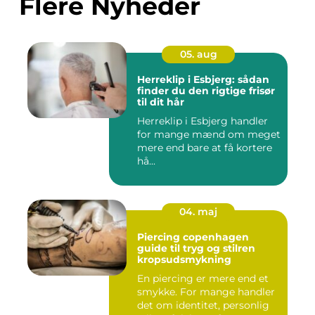
Flere Nyheder
05. aug
Herreklip i Esbjerg: sådan
finder du den rigtige frisør
til dit hår
Herreklip i Esbjerg handler
for mange mænd om meget
mere end bare at få kortere
hå...
04. maj
Piercing copenhagen
guide til tryg og stilren
kropsudsmykning
En piercing er mere end et
smykke. For mange handler
det om identitet, personlig