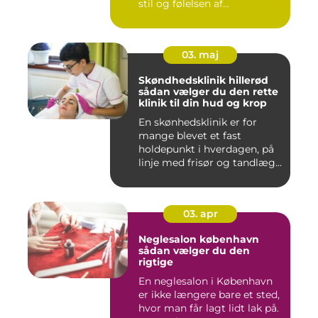
stil og følelsen af...
03. maj
Skøndhedsklinik hillerød
sådan vælger du den rette
klinik til din hud og krop
En skønhedsklinik er for
mange blevet et fast
holdepunkt i hverdagen, på
linje med frisør og tandlæg...
03. apr
Neglesalon københavn
sådan vælger du den
rigtige
En neglesalon i København
er ikke længere bare et sted,
hvor man får lagt lidt lak på.