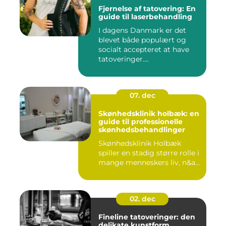
Fjernelse af tatovering: En
guide til laserbehandling
I dagens Danmark er det
blevet både populært og
socialt accepteret at have
tatoveringer....
07. dec
Skønhedsklinik holbæk: en
guide til professionelle
skønhedsbehandlinger
Skønhedsklinik Holbæk
spiller en stadig større rolle i
mange menneskers liv, n&a...
02. dec
Fineline tatoveringer: den
delikate kunstform