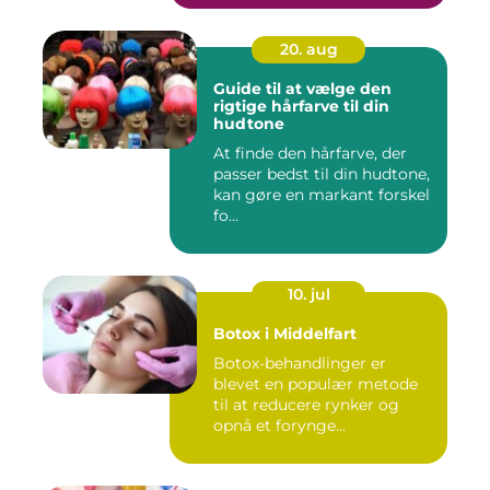
20. aug
Guide til at vælge den
rigtige hårfarve til din
hudtone
At finde den hårfarve, der
passer bedst til din hudtone,
kan gøre en markant forskel
fo...
10. jul
Botox i Middelfart
Botox-behandlinger er
blevet en populær metode
til at reducere rynker og
opnå et forynge...