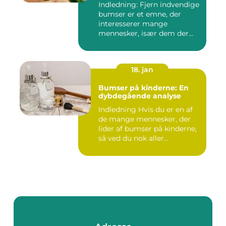
Indledning: Fjern indvendige
bumser er et emne, der
interesserer mange
mennesker, især dem der
lide...
18. jan
Bumser på kinderne: En
dybdegående analyse
Indledning Hvis du er en af
de mange mennesker, der
lider af bumser på kinderne,
så ved du nok aller...