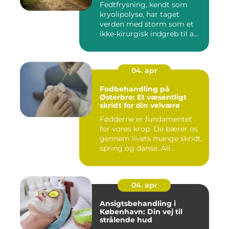
Fedtfrysning, kendt som
kryolipolyse, har taget
verden med storm som et
ikke-kirurgisk indgreb til a...
04. apr
Fodbehandling på
Østerbro: Et væsentligt
skridt for din velvære
Fødderne er fundamentet
for vores krop. De bærer os
gennem livets mange skridt,
spring og danse. All...
04. apr
Ansigtsbehandling i
København: Din vej til
strålende hud