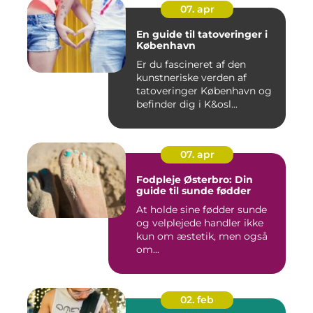
07. apr
En guide til tatoveringer i
København
Er du fascineret af den
kunstneriske verden af
tatoveringer København og
befinder dig i K&osl...
07. apr
Fodpleje Østerbro: Din
guide til sunde fødder
At holde sine fødder sunde
og velplejede handler ikke
kun om æstetik, men også
om...
02. feb