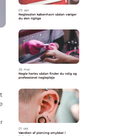
03. apr
Neglesalon københavn sådan vælger
du den rigtige
26. mar
Negle herlev sådan finder du rolig og
professionel neglepleje
t
e
r
01. okt
Værdien af piercing smykker i