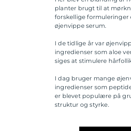
planter brugt til at mørk
forskellige formuleringer
øjenvippe serum.
I de tidlige år var øjenvi
ingredienser som aloe ver
siges at stimulere hårfol
I dag bruger mange øjen
ingredienser som peptider
er blevet populære på gru
struktur og styrke.