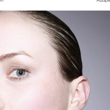
en
Hudpl