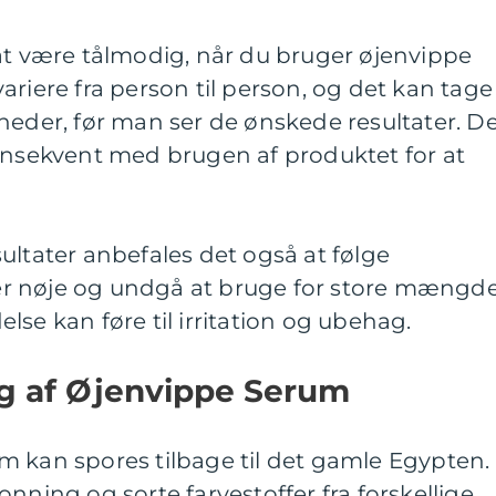
at være tålmodig, når du bruger øjenvippe
ariere fra person til person, og det kan tage
neder, før man ser de ønskede resultater. D
konsekvent med brugen af produktet for at
ultater anbefales det også at følge
r nøje og undgå at bruge for store mængd
lse kan føre til irritation og ubehag.
ng af Øjenvippe Serum
m kan spores tilbage til det gamle Egypten.
nning og sorte farvestoffer fra forskellige