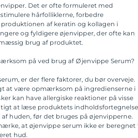
envipper. Det er ofte formuleret med
 stimulere hårfolliklerne, forbedre
produktionen af keratin og kollagen i
ængere og fyldigere øjenvipper, der ofte kan
elmæssig brug af produktet.
ærksom på ved brug af Øjenvippe Serum?
rum, er der flere faktorer, du bør overveje.
gtigt at være opmærksom på ingredienserne i
er kan have allergiske reaktioner på visse
igtigt at læse produktets indholdsfortegnels
el af huden, før det bruges på øjenvipperne.
mærke, at øjenvippe serum ikke er beregnet t
ceret hud.