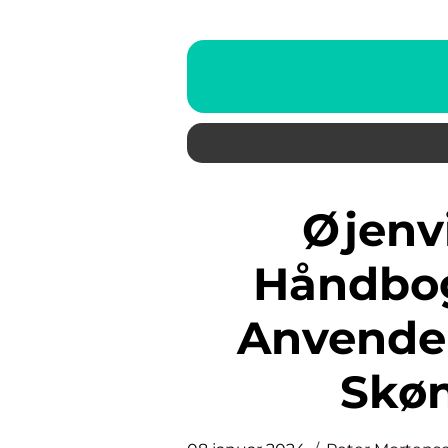
Øjenvippe Serum: En
Håndbog 
Anvendel
Skø