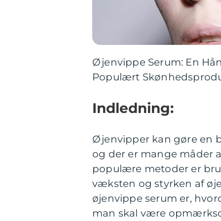
Øjenvippe Serum: En Hånd
Populært Skønhedsprod
Indledning:
Øjenvipper kan gøre en be
og der er mange måder at
populære metoder er bru
væksten og styrken af øjen
øjenvippe serum er, hvorda
man skal være opmærksom 