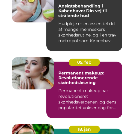
Ansigtsbehandling i
København: Din vej til
strålende hud
Hudpleje er en essentiel del
af mange menneskers
skønhedsrutine, og i en travl
metropol som Københav...
05. feb
Permanent makeup:
Revolutionerende
skønhedsløsning
Permanent makeup har
revolutioneret
skønhedsverdenen, og dens
popularitet vokser dag for
dag. Det er...
18. jan