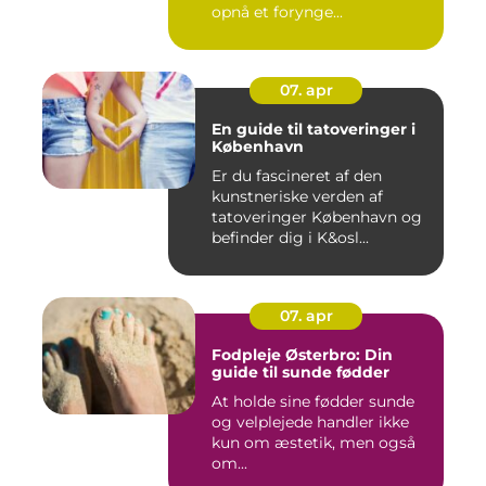
opnå et forynge...
07. apr
En guide til tatoveringer i
København
Er du fascineret af den
kunstneriske verden af
tatoveringer København og
befinder dig i K&osl...
07. apr
Fodpleje Østerbro: Din
guide til sunde fødder
At holde sine fødder sunde
og velplejede handler ikke
kun om æstetik, men også
om...