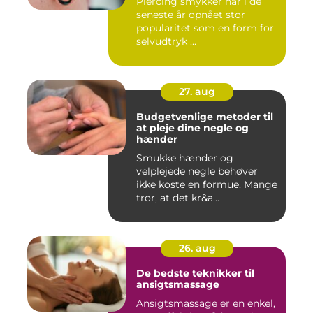
Piercing smykker har i de
seneste år opnået stor
popularitet som en form for
selvudtryk ...
27. aug
Budgetvenlige metoder til
at pleje dine negle og
hænder
Smukke hænder og
velplejede negle behøver
ikke koste en formue. Mange
tror, at det kr&a...
26. aug
De bedste teknikker til
ansigtsmassage
Ansigtsmassage er en enkel,