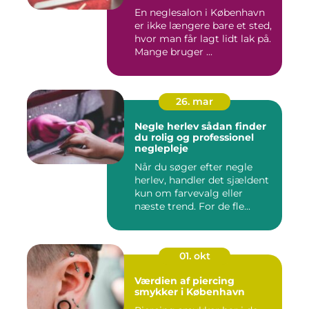
En neglesalon i København
er ikke længere bare et sted,
hvor man får lagt lidt lak på.
Mange bruger ...
26. mar
Negle herlev sådan finder
du rolig og professionel
neglepleje
Når du søger efter negle
herlev, handler det sjældent
kun om farvevalg eller
næste trend. For de fle...
01. okt
Værdien af piercing
smykker i København