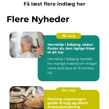
Få læst flere indlæg her
Flere Nyheder
05. aug
Herreklip i Esbjerg: sådan
finder du den rigtige frisør
til dit hår
Herreklip i Esbjerg handler
for mange mænd om meget
mere end bare at få kortere
hå...
04. maj
Piercing copenhagen
guide til tryg og stilren
kropsudsmykning