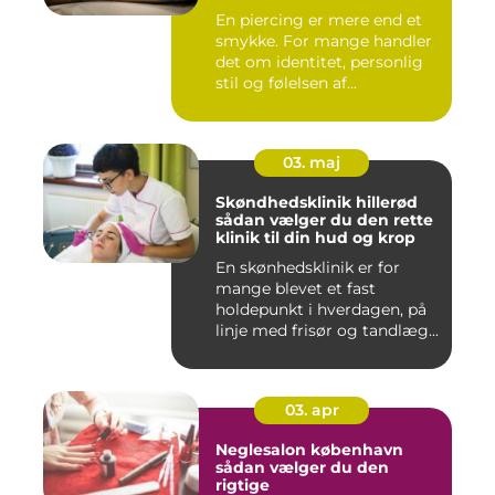
En piercing er mere end et
smykke. For mange handler
det om identitet, personlig
stil og følelsen af...
03. maj
Skøndhedsklinik hillerød
sådan vælger du den rette
klinik til din hud og krop
En skønhedsklinik er for
mange blevet et fast
holdepunkt i hverdagen, på
linje med frisør og tandlæg...
03. apr
Neglesalon københavn
sådan vælger du den
rigtige