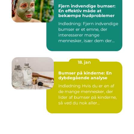
Fjern indvendige bumser:
En effektiv måde at
bekæmpe hudproblemer
Indledning: Fjern indvendige
bumser er et emne, der
interesserer mange
mennesker, især dem der
lide...
18. jan
Bumser på kinderne: En
dybdegående analyse
Indledning Hvis du er en af
de mange mennesker, der
lider af bumser på kinderne,
så ved du nok aller...