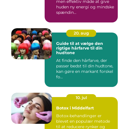
men effektiv måde at give
huden ny energi og mindske
spændin...
20. aug
Guide til at vælge den
rigtige hårfarve til din
hudtone
At finde den hårfarve, der
passer bedst til din hudtone,
kan gøre en markant forskel
fo...
10. jul
Botox i Middelfart
Botox-behandlinger er
blevet en populær metode
til at reducere rynker og