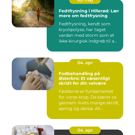
03. maj
Fedtfrysning i Hillerød: Lær
mere om fedtfrysning
Fedtfrysning, kendt som
kryolipolyse, har taget
verden med storm som et
ikke-kirurgisk indgreb til a...
04. apr
Fodbehandling på
Østerbro: Et væsentligt
skridt for din velvære
Fødderne er fundamentet
for vores krop. De bærer os
gennem livets mange skridt,
spring og danse. All...
04. apr