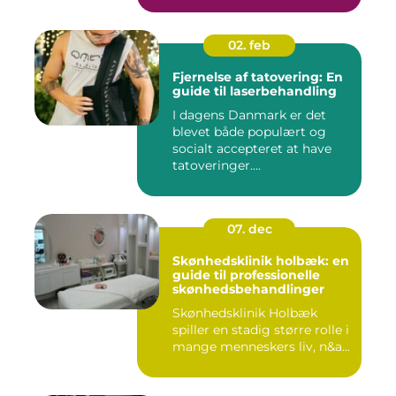
02. feb
Fjernelse af tatovering: En
guide til laserbehandling
I dagens Danmark er det
blevet både populært og
socialt accepteret at have
tatoveringer....
07. dec
Skønhedsklinik holbæk: en
guide til professionelle
skønhedsbehandlinger
Skønhedsklinik Holbæk
spiller en stadig større rolle i
mange menneskers liv, n&a...