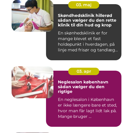
03. maj
Skøndhedsklinik hillerød
sådan vælger du den rette
klinik til din hud og krop
En skønhedsklinik er for
mange blevet et fast
holdepunkt i hverdagen, på
linje med frisør og tandlæg...
03. apr
Neglesalon københavn
sådan vælger du den
rigtige
En neglesalon i København
er ikke længere bare et sted,
hvor man får lagt lidt lak på.
Mange bruger ...