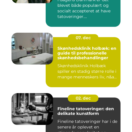
blevet både populært og
socialt accepteret at have
tatoveringer....
07. dec
Skønhedsklinik holbæk: en
guide til professionelle
skønhedsbehandlinger
Skønhedsklinik Holbæk
spiller en stadig større rolle i
mange menneskers liv, n&a...
02. dec
Fineline tatoveringer: den
delikate kunstform
Fineline tatoveringer har i de
senere år oplevet en