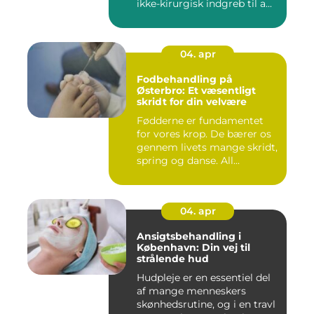
ikke-kirurgisk indgreb til a...
04. apr
Fodbehandling på
Østerbro: Et væsentligt
skridt for din velvære
Fødderne er fundamentet
for vores krop. De bærer os
gennem livets mange skridt,
spring og danse. All...
04. apr
Ansigtsbehandling i
København: Din vej til
strålende hud
Hudpleje er en essentiel del
af mange menneskers
skønhedsrutine, og i en travl