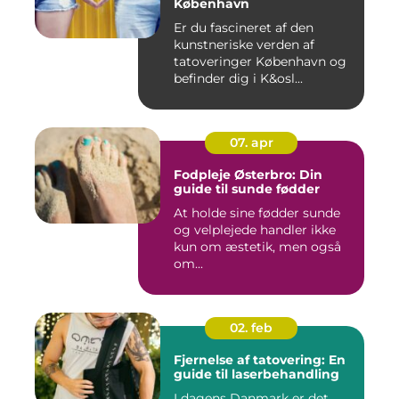
København
Er du fascineret af den
kunstneriske verden af
tatoveringer København og
befinder dig i K&osl...
07. apr
Fodpleje Østerbro: Din
guide til sunde fødder
At holde sine fødder sunde
og velplejede handler ikke
kun om æstetik, men også
om...
02. feb
Fjernelse af tatovering: En
guide til laserbehandling
I dagens Danmark er det