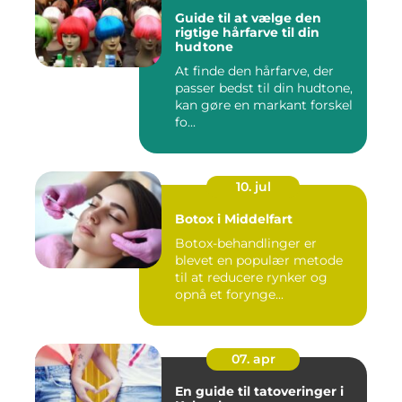
Guide til at vælge den
rigtige hårfarve til din
hudtone
At finde den hårfarve, der
passer bedst til din hudtone,
kan gøre en markant forskel
fo...
10. jul
Botox i Middelfart
Botox-behandlinger er
blevet en populær metode
til at reducere rynker og
opnå et forynge...
07. apr
En guide til tatoveringer i