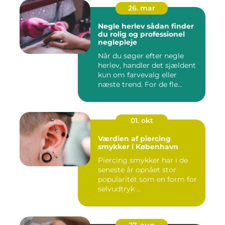
26. mar
Negle herlev sådan finder
du rolig og professionel
neglepleje
Når du søger efter negle
herlev, handler det sjældent
kun om farvevalg eller
næste trend. For de fle...
01. okt
Værdien af piercing
smykker i København
Piercing smykker har i de
seneste år opnået stor
popularitet som en form for
selvudtryk ...