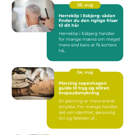
05. aug
Herreklip i Esbjerg: sådan
finder du den rigtige frisør
til dit hår
Herreklip i Esbjerg handler
for mange mænd om meget
mere end bare at få kortere
hå...
04. maj
Piercing copenhagen
guide til tryg og stilren
kropsudsmykning
En piercing er mere end et
smykke. For mange handler
det om identitet, personlig
stil og følelsen af...