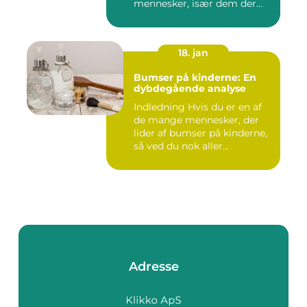
mennesker, især dem der
lide...
18. jan
Bumser på kinderne: En
dybdegående analyse
Indledning Hvis du er en af
de mange mennesker, der
lider af bumser på kinderne,
så ved du nok aller...
Adresse