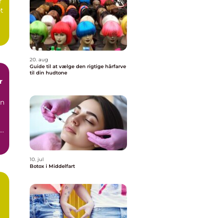
r
et
20. aug
Guide til at vælge den rigtige hårfarve
til din hudtone
r
en
e
10. jul
Botox i Middelfart