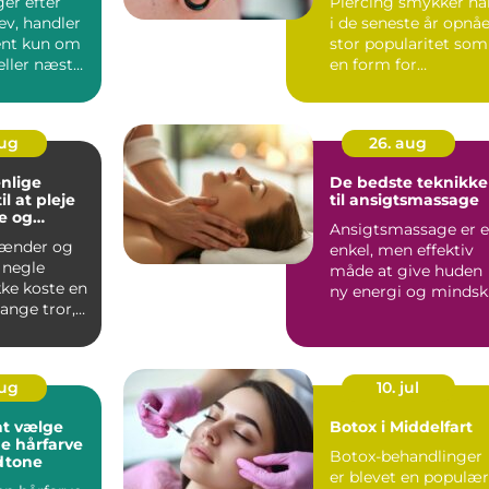
er efter
Piercing smykker ha
ev, handler
i de seneste år opnå
ent kun om
stor popularitet som
eller næste
en form for
e fle...
selvudtryk ...
aug
26. aug
nlige
De bedste teknikke
l at pleje
til ansigtsmassage
e og
Ansigtsmassage er 
ænder og
enkel, men effektiv
 negle
måde at give huden
kke koste en
ny energi og mindsk
ange tror,
spændin...
...
aug
10. jul
 at vælge
Botox i Middelfart
ge hårfarve
Botox-behandlinger
udtone
er blevet en populær