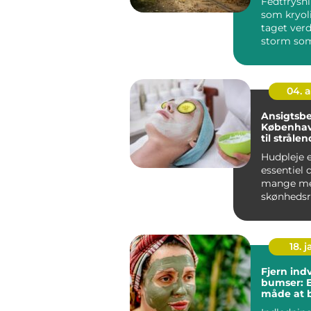
Fedtfrysn
som kryoli
taget ver
storm som
kirurgisk 
a...
04. 
Ansigtsbe
København
til stråle
Hudpleje 
essentiel d
mange me
skønhedsru
en travl m
som Køben
18. j
Fjern ind
bumser: E
måde at
hudprobl