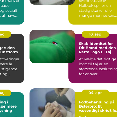
Danmark er
Skønhedsklinik
ger
 både
Holbæk spiller en
og socialt
stadig større rolle i
t at have
mange menneskers
r....
liv, n&a...
dec
10. sep
Skab Identitet for
ger: den
Dit Brand med den
kunstform
Rette Logo til Tøj
atoveringer
At vælge det rigtige
enere år
logo til tøj er en
n stigende
afgørende beslutnin
et og
for enhver
b...
modebran...
maj
04. apr
ing i
Fodbehandling på
 Lær mere
Østerbro: Et
ysning
væsentligt skridt fo
din velvære