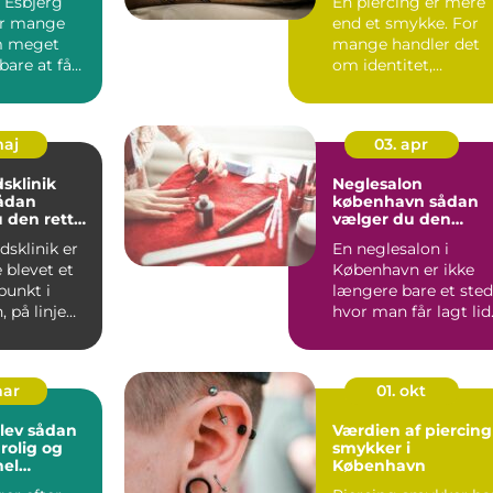
i Esbjerg
En piercing er mere
or mange
end et smykke. For
 meget
mange handler det
bare at få
om identitet,
..
personlig stil og
følelsen af...
maj
03. apr
sklinik
Neglesalon
københavn sådan
 den rette
vælger du den
 din hud og
rigtige
sklinik er
En neglesalon i
 blevet et
København er ikke
punkt i
længere bare et sted
 på linje
hvor man får lagt lid
r og
lak på. Mange bruge
...
mar
01. okt
sådan
Værdien af piercing
rolig og
smykker i
nel
København
e