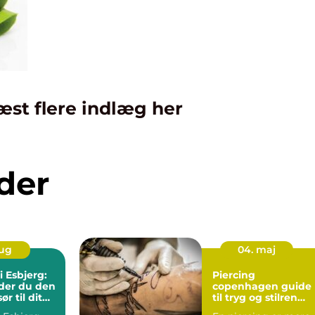
æst flere indlæg her
der
aug
04. maj
i Esbjerg:
Piercing
der du den
copenhagen guide
ør til dit
til tryg og stilren
kropsudsmykning