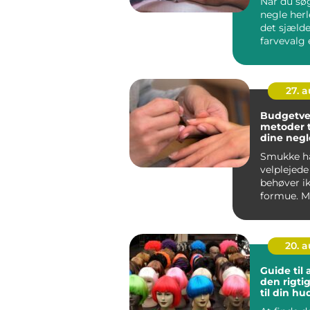
Når du søg
negle herl
det sjæld
farvevalg 
trend. For d
27. 
Budgetve
metoder ti
dine negl
hænder
Smukke h
velplejede
behøver i
formue. M
at det kr&a
20. 
Guide til
den rigti
til din h