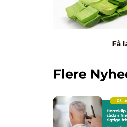
Få l
Flere Nyhe
05. 
Herreklip 
sådan fin
rigtige fris
hår