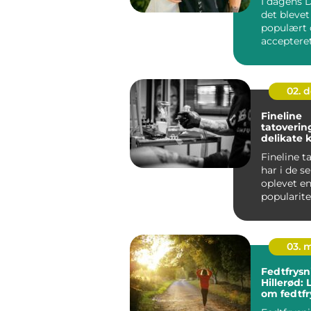
I dagens 
det blevet
populært 
acceptere
tatoveringe
02. 
Fineline
tatoverin
delikate 
Fineline t
har i de s
oplevet e
popularit
tiltrækker 
03. 
Fedtfrysn
Hillerød:
om fedtfr