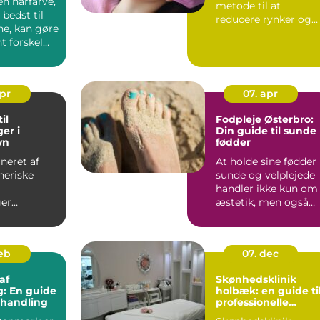
en hårfarve,
metode til at
 bedst til
reducere rynker og
ne, kan gøre
opnå et forynge...
t forskel
apr
07. apr
il
Fodpleje Østerbro:
er i
Din guide til sunde
vn
fødder
ineret af
At holde sine fødder
neriske
sunde og velplejede
handler ikke kun om
ger
æstetik, men også
n og
om...
g i K&osl...
feb
07. dec
af
Skønhedsklinik
g: En guide
holbæk: en guide ti
behandling
professionelle
skønhedsbehandli