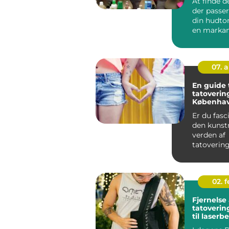
At finde d
der passer
din hudto
en markan
fo...
07. 
En guide t
tatovering
Københa
Er du fasc
den kunst
verden af
tatoverin
Københav
befinder di
02. 
Fjernelse 
tatoverin
til laser