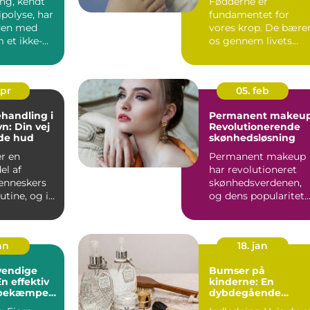
ing, kendt
Fødderne er
polyse, har
fundamentet for
den med
vores krop. De bære
 et ikke-
os gennem livets
indgreb til
mange skridt, spring
og danse. All...
apr
05. feb
handling i
Permanent makeup
: Din vej
Revolutionerende
nde hud
skønhedsløsning
er en
Permanent makeup
el af
har revolutioneret
nneskers
skønhedsverdenen,
tine, og i
og dens popularitet
etropol
vokser dag for dag.
hav...
Det er...
an
18. jan
vendige
Bumser på
n effektiv
kinderne: En
 bekæmpe
dybdegående
emer
analyse