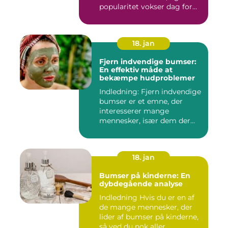
popularitet vokser dag for
dag. Det er...
18. jan
Fjern indvendige bumser:
En effektiv måde at
bekæmpe hudproblemer
Indledning: Fjern indvendige
bumser er et emne, der
interesserer mange
mennesker, især dem der
lide...
18. jan
Bumser på kinderne: En
dybdegående analyse
Indledning Hvis du er en af
de mange mennesker, der
lider af bumser på kinderne,
så ved du nok aller...