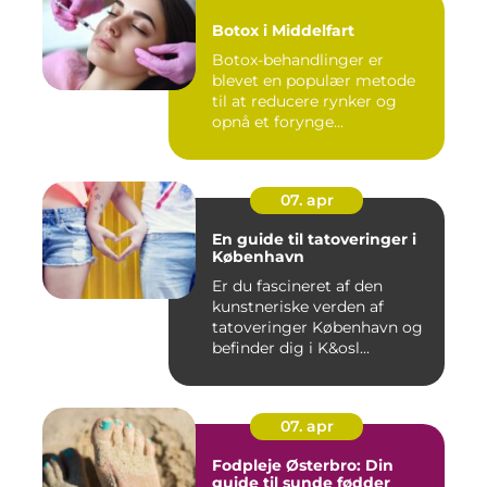
Botox i Middelfart
Botox-behandlinger er
blevet en populær metode
til at reducere rynker og
opnå et forynge...
07. apr
En guide til tatoveringer i
København
Er du fascineret af den
kunstneriske verden af
tatoveringer København og
befinder dig i K&osl...
07. apr
Fodpleje Østerbro: Din
guide til sunde fødder