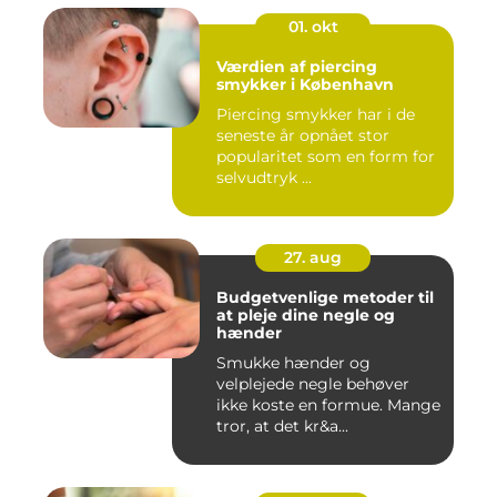
01. okt
Værdien af piercing
smykker i København
Piercing smykker har i de
seneste år opnået stor
popularitet som en form for
selvudtryk ...
27. aug
Budgetvenlige metoder til
at pleje dine negle og
hænder
Smukke hænder og
velplejede negle behøver
ikke koste en formue. Mange
tror, at det kr&a...