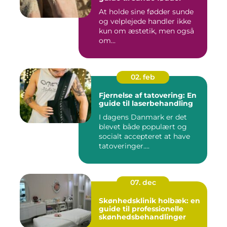
At holde sine fødder sunde
og velplejede handler ikke
kun om æstetik, men også
om...
02. feb
Fjernelse af tatovering: En
guide til laserbehandling
I dagens Danmark er det
blevet både populært og
socialt accepteret at have
tatoveringer....
07. dec
Skønhedsklinik holbæk: en
guide til professionelle
skønhedsbehandlinger