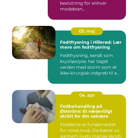
beslutning for enhver
modebran...
03. maj
Fedtfrysning i Hillerød: Lær
mere om fedtfrysning
Fedtfrysning, kendt som
kryolipolyse, har taget
verden med storm som et
ikke-kirurgisk indgreb til a...
04. apr
Fodbehandling på
Østerbro: Et væsentligt
skridt for din velvære
Fødderne er fundamentet
for vores krop. De bærer os
gennem livets mange skridt,