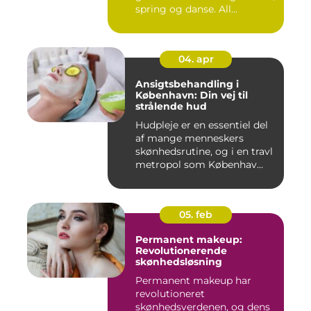
spring og danse. All...
04. apr
Ansigtsbehandling i
København: Din vej til
strålende hud
Hudpleje er en essentiel del
af mange menneskers
skønhedsrutine, og i en travl
metropol som Københav...
05. feb
Permanent makeup:
Revolutionerende
skønhedsløsning
Permanent makeup har
revolutioneret
skønhedsverdenen, og dens