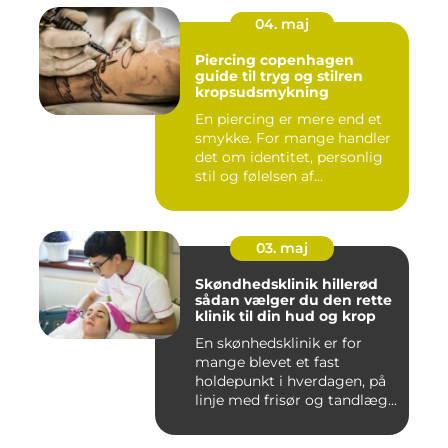
04. maj
Piercing copenhagen
guide til tryg og stilren
kropsudsmykning
En piercing er mere end et
smykke. For mange handler
det om identitet, personlig
stil og følelsen af...
03. maj
Skøndhedsklinik hillerød
sådan vælger du den rette
klinik til din hud og krop
En skønhedsklinik er for
mange blevet et fast
holdepunkt i hverdagen, på
linje med frisør og tandlæg...