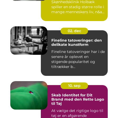
Skønhedsklinik Holbæk
spiller en stadig større rolle i
mange menneskers liv, n&a...
02. dec
Fineline tatoveringer: den
delikate kunstform
Fineline tatoveringer har i de
senere år oplevet en
stigende popularitet og
tiltrækker b...
10. sep
Skab Identitet for Dit
Brand med den Rette Logo
til Tøj
At vælge det rigtige logo til
tøj er en afgørende