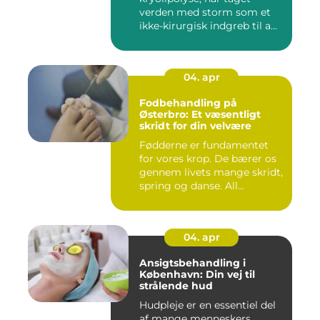
verden med storm som et
ikke-kirurgisk indgreb til a...
04. apr
Fodbehandling på
Østerbro: Et væsentligt
skridt for din velvære
Fødderne er fundamentet
for vores krop. De bærer os
gennem livets mange skridt,
spring og danse. All...
04. apr
Ansigtsbehandling i
København: Din vej til
strålende hud
Hudpleje er en essentiel del
af mange menneskers