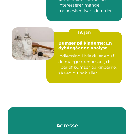
interesserer mange
mennesker, især dem der
lide...
18. jan
Bumser på kinderne: En
dybdegående analyse
Indledning Hvis du er en af
de mange mennesker, der
lider af bumser på kinderne,
så ved du nok aller...
Adresse