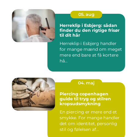
05. aug
Herreklip i Esbjerg: sådan
finder du den rigtige frisør
til dit hår
Herreklip i Esbjerg handler
for mange mænd om meget
mere end bare at få kortere
hå...
04. maj
Piercing copenhagen
guide til tryg og stilren
kropsudsmykning
En piercing er mere end et
smykke. For mange handler
det om identitet, personlig
stil og følelsen af...