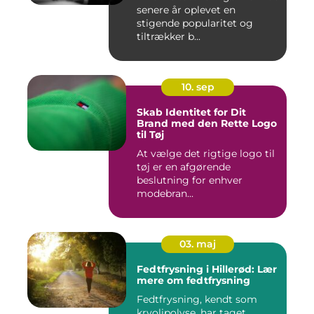
senere år oplevet en
stigende popularitet og
tiltrækker b...
10. sep
Skab Identitet for Dit
Brand med den Rette Logo
til Tøj
At vælge det rigtige logo til
tøj er en afgørende
beslutning for enhver
modebran...
03. maj
Fedtfrysning i Hillerød: Lær
mere om fedtfrysning
Fedtfrysning, kendt som
kryolipolyse, har taget