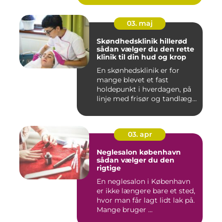
03. maj
Skøndhedsklinik hillerød
sådan vælger du den rette
klinik til din hud og krop
En skønhedsklinik er for
mange blevet et fast
holdepunkt i hverdagen, på
linje med frisør og tandlæg...
03. apr
Neglesalon københavn
sådan vælger du den
rigtige
En neglesalon i København
er ikke længere bare et sted,
hvor man får lagt lidt lak på.
Mange bruger ...