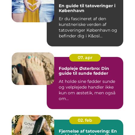
En guide til tatoveringer i
København
Er du fascineret af den
kunstneriske verden af
tatoveringer København og
befinder dig i K&osl...
07. apr
Fodpleje Østerbro: Din
guide til sunde fødder
At holde sine fødder sunde
og velplejede handler ikke
kun om æstetik, men også
om...
02. feb
Fjernelse af tatovering: En