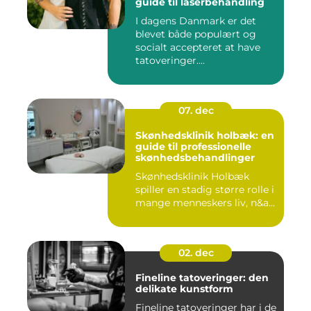
guide til laserbehandling
I dagens Danmark er det
blevet både populært og
socialt accepteret at have
tatoveringer....
07. dec
Skønhedsklinik holbæk: en
guide til professionelle
skønhedsbehandlinger
Skønhedsklinik Holbæk
spiller en stadig større rolle i
mange menneskers liv, n&a...
02. dec
Fineline tatoveringer: den
delikate kunstform
Fineline tatoveringer har i de