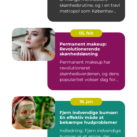
skønhedsrutine, og i en travl
metropol som Københav...
05. feb
Permanent makeup:
Revolutionerende
skønhedsløsning
Permanent makeup har
revolutioneret
skønhedsverdenen, og dens
popularitet vokser dag for
dag. Det er...
18. jan
Fjern indvendige bumser:
En effektiv måde at
bekæmpe hudproblemer
Indledning: Fjern indvendige
bumser er et emne, der