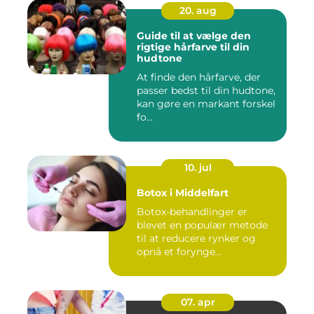
20. aug
Guide til at vælge den
rigtige hårfarve til din
hudtone
At finde den hårfarve, der
passer bedst til din hudtone,
kan gøre en markant forskel
fo...
10. jul
Botox i Middelfart
Botox-behandlinger er
blevet en populær metode
til at reducere rynker og
opnå et forynge...
07. apr