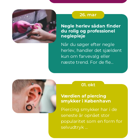
26. mar
Negle herlev sådan finder
du rolig og professionel
neglepleje
Når du søger efter negle
herlev, handler det sjældent
kun om farvevalg eller
næste trend. For de fle...
01. okt
Værdien af piercing
smykker i København
Piercing smykker har i de
seneste år opnået stor
popularitet som en form for
selvudtryk ...