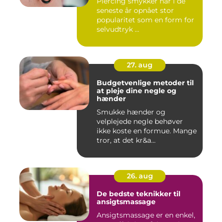
Piercing smykker har i de
seneste år opnået stor
popularitet som en form for
selvudtryk ...
27. aug
Budgetvenlige metoder til
at pleje dine negle og
hænder
Smukke hænder og
velplejede negle behøver
ikke koste en formue. Mange
tror, at det kr&a...
26. aug
De bedste teknikker til
ansigtsmassage
Ansigtsmassage er en enkel,