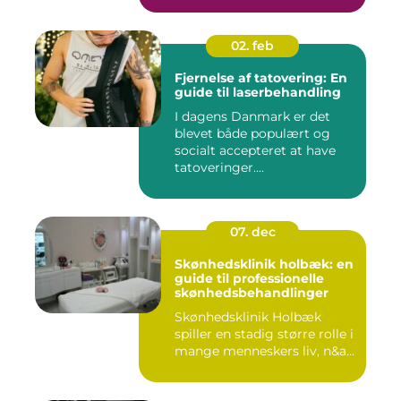
02. feb
Fjernelse af tatovering: En
guide til laserbehandling
I dagens Danmark er det
blevet både populært og
socialt accepteret at have
tatoveringer....
07. dec
Skønhedsklinik holbæk: en
guide til professionelle
skønhedsbehandlinger
Skønhedsklinik Holbæk
spiller en stadig større rolle i
mange menneskers liv, n&a...