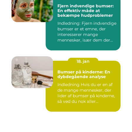
Fjern indvendige bumser:
En effektiv måde at
bekæmpe hudproblemer
Indledning: Fjern indvendige
bumser er et emne, der
interesserer mange
mennesker, især dem der
lide...
18. jan
Bumser på kinderne: En
dybdegående analyse
Indledning Hvis du er en af
de mange mennesker, der
lider af bumser på kinderne,
så ved du nok aller...