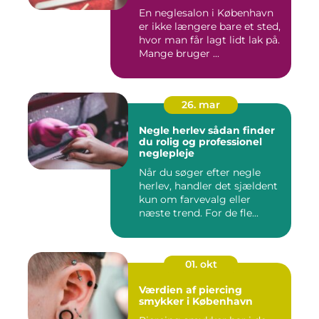
En neglesalon i København
er ikke længere bare et sted,
hvor man får lagt lidt lak på.
Mange bruger ...
26. mar
Negle herlev sådan finder
du rolig og professionel
neglepleje
Når du søger efter negle
herlev, handler det sjældent
kun om farvevalg eller
næste trend. For de fle...
01. okt
Værdien af piercing
smykker i København