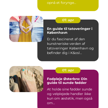
opnå et forynge...
07. apr
En guide til tatoveringer i
København
Er du fascineret af den
kunstneriske verden af
tatoveringer København og
befinder dig i K&osl...
07. apr
Fodpleje Østerbro: Din
guide til sunde fødder
At holde sine fødder sunde
og velplejede handler ikke
kun om æstetik, men også
om...