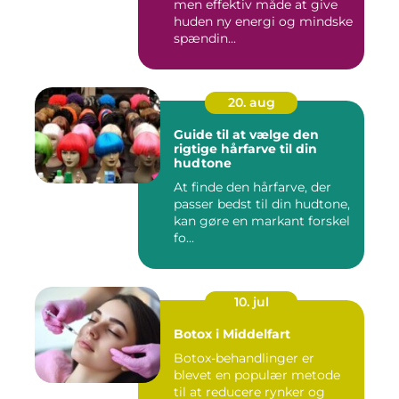
men effektiv måde at give
huden ny energi og mindske
spændin...
20. aug
Guide til at vælge den
rigtige hårfarve til din
hudtone
At finde den hårfarve, der
passer bedst til din hudtone,
kan gøre en markant forskel
fo...
10. jul
Botox i Middelfart
Botox-behandlinger er
blevet en populær metode
til at reducere rynker og