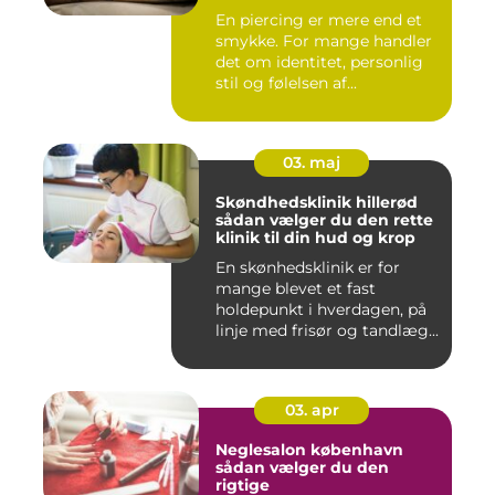
En piercing er mere end et
smykke. For mange handler
det om identitet, personlig
stil og følelsen af...
03. maj
Skøndhedsklinik hillerød
sådan vælger du den rette
klinik til din hud og krop
En skønhedsklinik er for
mange blevet et fast
holdepunkt i hverdagen, på
linje med frisør og tandlæg...
03. apr
Neglesalon københavn
sådan vælger du den
rigtige