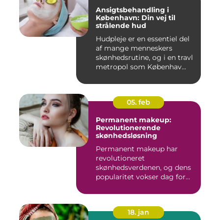
Ansigtsbehandling i
København: Din vej til
strålende hud
Hudpleje er en essentiel del
af mange menneskers
skønhedsrutine, og i en travl
metropol som Københav...
05. feb
Permanent makeup:
Revolutionerende
skønhedsløsning
Permanent makeup har
revolutioneret
skønhedsverdenen, og dens
popularitet vokser dag for
dag. Det er...
18. jan