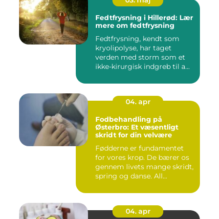
03. maj
Fedtfrysning i Hillerød: Lær
mere om fedtfrysning
Fedtfrysning, kendt som
kryolipolyse, har taget
verden med storm som et
ikke-kirurgisk indgreb til a...
04. apr
Fodbehandling på
Østerbro: Et væsentligt
skridt for din velvære
Fødderne er fundamentet
for vores krop. De bærer os
gennem livets mange skridt,
spring og danse. All...
04. apr