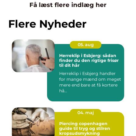
Få læst flere indlæg her
Flere Nyheder
05. aug
Herreklip i Esbjerg: sådan
finder du den rigtige frisør
til dit hår
Herreklip i Esbjerg handler
for mange mænd om meget
mere end bare at få kortere
hå...
04. maj
Piercing copenhagen
guide til tryg og stilren
kropsudsmykning