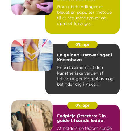
Botox-behandlinger er
blevet en populær metode
til at reducere rynker og
opnå et forynge...
07. apr
En guide til tatoveringer i
København
Er du fascineret af den
kunstneriske verden af
tatoveringer København og
befinder dig i K&osl...
07. apr
Fodpleje Østerbro: Din
guide til sunde fødder
At holde sine fødder sunde