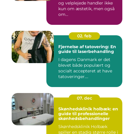
og velplejede handler ikke
kun om æstetik, men også
om...
02. feb
Fjernelse af tatovering: En
guide til laserbehandling
I dagens Danmark er det
blevet både populært og
socialt accepteret at have
tatoveringer....
07. dec
Skønhedsklinik holbæk: en
guide til professionelle
skønhedsbehandlinger
Skønhedsklinik Holbæk
spiller en stadig større rolle i