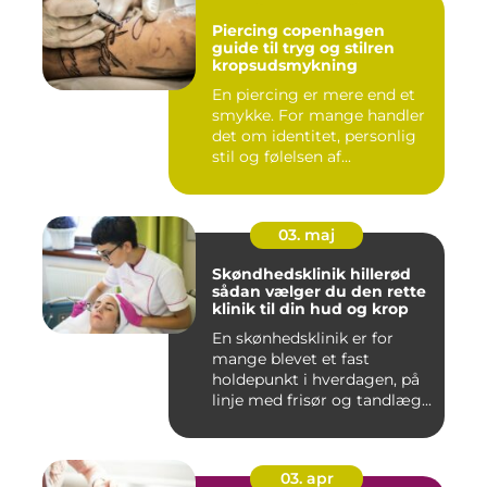
Piercing copenhagen
guide til tryg og stilren
kropsudsmykning
En piercing er mere end et
smykke. For mange handler
det om identitet, personlig
stil og følelsen af...
03. maj
Skøndhedsklinik hillerød
sådan vælger du den rette
klinik til din hud og krop
En skønhedsklinik er for
mange blevet et fast
holdepunkt i hverdagen, på
linje med frisør og tandlæg...
03. apr