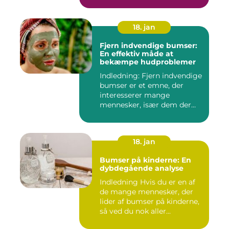
dag. Det er...
18. jan
Fjern indvendige bumser:
En effektiv måde at
bekæmpe hudproblemer
Indledning: Fjern indvendige
bumser er et emne, der
interesserer mange
mennesker, især dem der
lide...
18. jan
Bumser på kinderne: En
dybdegående analyse
Indledning Hvis du er en af
de mange mennesker, der
lider af bumser på kinderne,
så ved du nok aller...