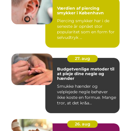
Værdien af piercing
smykker i København
Piercing smykker har i de
seneste år opnået stor
popularitet som en form for
selvudtryk ...
27. aug
Budgetvenlige metoder til
at pleje dine negle og
hænder
Smukke hænder og
velplejede negle behøver
ikke koste en formue. Mange
tror, at det kr&a...
26. aug