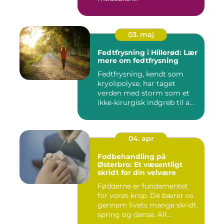
03. maj
Fedtfrysning i Hillerød: Lær
mere om fedtfrysning
Fedtfrysning, kendt som
kryolipolyse, har taget
verden med storm som et
ikke-kirurgisk indgreb til a...
04. apr
Fodbehandling på
Østerbro: Et væsentligt
skridt for din velvære
Fødderne er fundamentet
for vores krop. De bærer os
gennem livets mange skridt,
spring og danse. All...