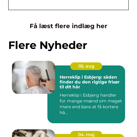
Få læst flere indlæg her
Flere Nyheder
05. aug
Herreklip i Esbjerg: sådan
finder du den rigtige frisør
til dit hår
Herreklip i Esbjerg handler
for mange mænd om meget
mere end bare at få kortere
hå...
04. maj