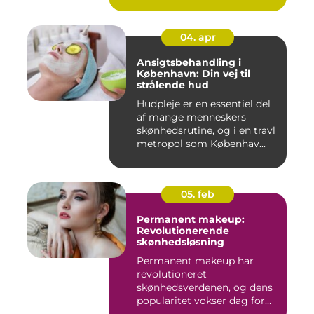
04. apr
Ansigtsbehandling i
København: Din vej til
strålende hud
Hudpleje er en essentiel del
af mange menneskers
skønhedsrutine, og i en travl
metropol som Københav...
05. feb
Permanent makeup:
Revolutionerende
skønhedsløsning
Permanent makeup har
revolutioneret
skønhedsverdenen, og dens
popularitet vokser dag for