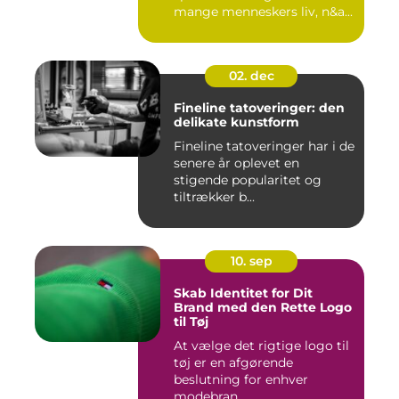
mange menneskers liv, n&a...
02. dec
Fineline tatoveringer: den
delikate kunstform
Fineline tatoveringer har i de
senere år oplevet en
stigende popularitet og
tiltrækker b...
10. sep
Skab Identitet for Dit
Brand med den Rette Logo
til Tøj
At vælge det rigtige logo til
tøj er en afgørende
beslutning for enhver
modebran...