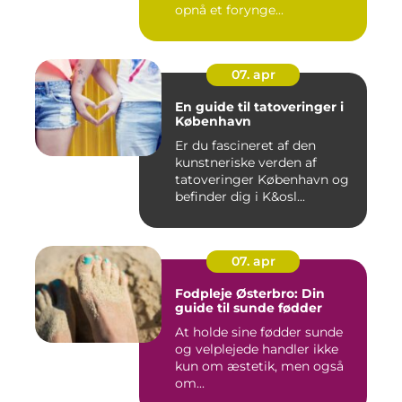
opnå et forynge...
07. apr
En guide til tatoveringer i
København
Er du fascineret af den
kunstneriske verden af
tatoveringer København og
befinder dig i K&osl...
07. apr
Fodpleje Østerbro: Din
guide til sunde fødder
At holde sine fødder sunde
og velplejede handler ikke
kun om æstetik, men også
om...