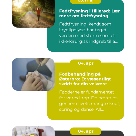
03. maj
Fedtfrysning i Hillerød: Lær
mere om fedtfrysning
Fedtfrysning, kendt som
kryolipolyse, har taget
verden med storm som et
ikke-kirurgisk indgreb til a...
04. apr
Fodbehandling på
Østerbro: Et væsentligt
skridt for din velvære
Fødderne er fundamentet
for vores krop. De bærer os
gennem livets mange skridt,
spring og danse. All...
04. apr