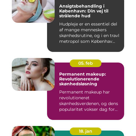
Ansigtsbehandling i
København: Din vej til
strålende hud
Hudpleje er en essentiel del
af mange menneskers
skønhedsrutine, og i en travl
metropol som Københav...
05. feb
Permanent makeup:
Revolutionerende
skønhedsløsning
Permanent makeup har
revolutioneret
skønhedsverdenen, og dens
popularitet vokser dag for
dag. Det er...
18. jan