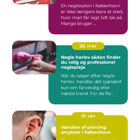
En neglesalon i København
er ikke længere bare et sted,
hvor man får lagt lidt lak på.
Mange bruger ...
26. mar
Negle herlev sådan finder
du rolig og professionel
neglepleje
Når du søger efter negle
herlev, handler det sjældent
kun om farvevalg eller
næste trend. For de fle...
01. okt
Værdien af piercing
smykker i København