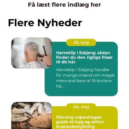
Få læst flere indlæg her
Flere Nyheder
05. aug
Herreklip i Esbjerg: sådan
finder du den rigtige frisør
til dit hår
Herreklip i Esbjerg handler
for mange mænd om meget
mere end bare at få kortere
hå...
04. maj
Piercing copenhagen
guide til tryg og stilren
kropsudsmykning