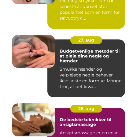
Piercing smykker har i de
seneste år opnået stor
popularitet som en form for
selvudtryk ...
27. aug
Budgetvenlige metoder til
at pleje dine negle og
hænder
Smukke hænder og
velplejede negle behøver
ikke koste en formue. Mange
tror, at det kr&a...
26. aug
De bedste teknikker til
ansigtsmassage
Ansigtsmassage er en enkel,