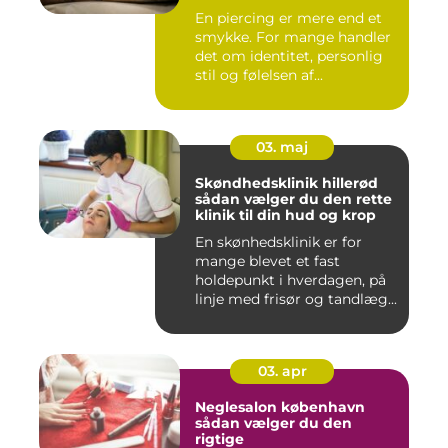
En piercing er mere end et
smykke. For mange handler
det om identitet, personlig
stil og følelsen af...
03. maj
Skøndhedsklinik hillerød
sådan vælger du den rette
klinik til din hud og krop
En skønhedsklinik er for
mange blevet et fast
holdepunkt i hverdagen, på
linje med frisør og tandlæg...
03. apr
Neglesalon københavn
sådan vælger du den
rigtige