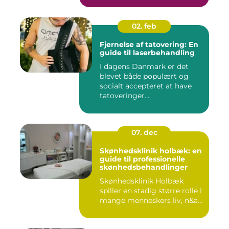
02. feb
Fjernelse af tatovering: En
guide til laserbehandling
I dagens Danmark er det
blevet både populært og
socialt accepteret at have
tatoveringer....
07. dec
Skønhedsklinik holbæk: en
guide til professionelle
skønhedsbehandlinger
Skønhedsklinik Holbæk
spiller en stadig større rolle i
mange menneskers liv, n&a...