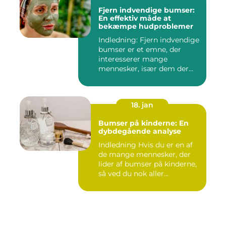
Fjern indvendige bumser:
En effektiv måde at
bekæmpe hudproblemer
Indledning: Fjern indvendige
bumser er et emne, der
interesserer mange
mennesker, især dem der
lide...
18. jan
Bumser på kinderne: En
dybdegående analyse
Indledning Hvis du er en af
de mange mennesker, der
lider af bumser på kinderne,
så ved du nok aller...