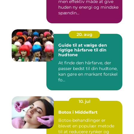
men effektiv måde at give
huden ny energi og mindske
spændin...
20. aug
Guide til at vælge den
rigtige hårfarve til din
hudtone
At finde den hårfarve, der
passer bedst til din hudtone,
kan gøre en markant forskel
fo...
10. jul
Botox i Middelfart
Botox-behandlinger er
blevet en populær metode
til at reducere rynker og