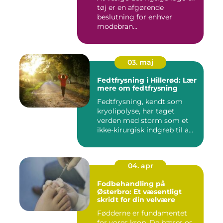
tøj er en afgørende
beslutning for enhver
modebran...
03. maj
Fedtfrysning i Hillerød: Lær
mere om fedtfrysning
Fedtfrysning, kendt som
kryolipolyse, har taget
verden med storm som et
ikke-kirurgisk indgreb til a...
04. apr
Fodbehandling på
Østerbro: Et væsentligt
skridt for din velvære
Fødderne er fundamentet
for vores krop. De bærer os