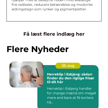
hjælper med at beskytte huden mod skadelige
frie radikaler, reducere betændelse og modvirke
aldringstegn som rynker og pigmentpletter.
Få læst flere indlæg her
Flere Nyheder
05. aug
Herreklip i Esbjerg: sådan
finder du den rigtige frisør
til dit hår
Herreklip i Esbjerg handler
for mange mænd om meget
mere end bare at få kortere
hå...