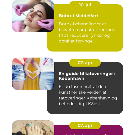
10. jul
Botox i Middelfart
Botox-behandlinger er
blevet en populær metode
til at reducere rynker og
opnå et forynge...
07. apr
En guide til tatoveringer i
København
Er du fascineret af den
kunstneriske verden af
tatoveringer København og
befinder dig i K&osl...
07. apr