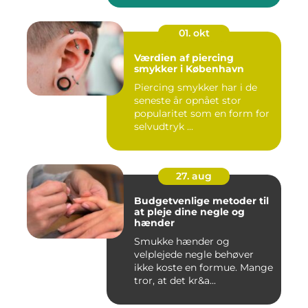
01. okt
Værdien af piercing
smykker i København
Piercing smykker har i de
seneste år opnået stor
popularitet som en form for
selvudtryk ...
27. aug
Budgetvenlige metoder til
at pleje dine negle og
hænder
Smukke hænder og
velplejede negle behøver
ikke koste en formue. Mange
tror, at det kr&a...