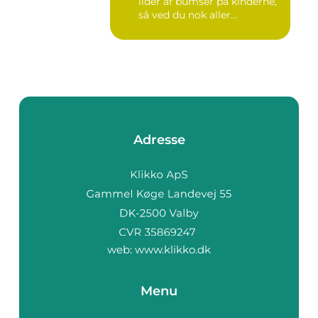
lider af bumser på kinderne,
så ved du nok aller...
Adresse
web:
www.klikko.dk
Menu