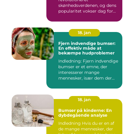
skønhedsverdenen, og dens
popularitet vokser dag for
dag. Det er...
18. jan
Fjern indvendige bumser:
En effektiv måde at
bekæmpe hudproblemer
Indledning: Fjern indvendige
bumser er et emne, der
interesserer mange
mennesker, især dem der
lide...
18. jan
Bumser på kinderne: En
dybdegående analyse
Indledning Hvis du er en af
de mange mennesker, der