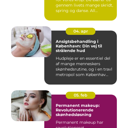
gennem livets mange skridt,
spring og danse. All...
04. apr
Ansigtsbehandling i
København: Din vej til
strålende hud
Hudpleje er en essentiel del
af mange menneskers
skønhedsrutine, og i en travl
metropol som Københav...
05. feb
Permanent makeup:
Revolutionerende
skønhedsløsning
Permanent makeup har
revolutioneret