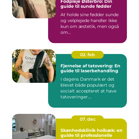
Fodpleje Østerbro: Din
guide til sunde fødder
At holde sine fødder sunde
og velplejede handler ikke
kun om æstetik, men også
om...
02. feb
Fjernelse af tatovering: En
guide til laserbehandling
I dagens Danmark er det
blevet både populært og
socialt accepteret at have
tatoveringer....
07. dec
Skønhedsklinik holbæk: en
guide til professionelle