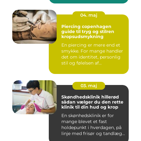
04. maj
Piercing copenhagen
guide til tryg og stilren
kropsudsmykning
En piercing er mere end et
smykke. For mange handler
det om identitet, personlig
stil og følelsen af...
03. maj
Skøndhedsklinik hillerød
sådan vælger du den rette
klinik til din hud og krop
En skønhedsklinik er for
mange blevet et fast
holdepunkt i hverdagen, på
linje med frisør og tandlæg...