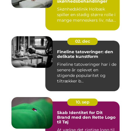
skønhedsbehandlinger
Skønhedsklinik Holbæk
spiller en stadig større rolle i
mange menneskers liv, n&a...
02. dec
Fineline tatoveringer: den
delikate kunstform
Fineline tatoveringer har i de
senere år oplevet en
stigende popularitet og
tiltrækker b...
10. sep
Skab Identitet for Dit
Brand med den Rette Logo
til Tøj
At vælge det rigtige logo til