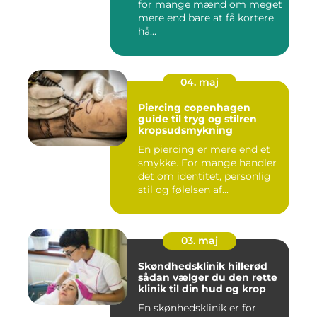
for mange mænd om meget
mere end bare at få kortere
hå...
04. maj
Piercing copenhagen
guide til tryg og stilren
kropsudsmykning
En piercing er mere end et
smykke. For mange handler
det om identitet, personlig
stil og følelsen af...
03. maj
Skøndhedsklinik hillerød
sådan vælger du den rette
klinik til din hud og krop
En skønhedsklinik er for