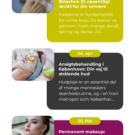
Østerbro: Et væsentligt
skridt for din velvære
Fødderne er fundamentet
for vores krop. De bærer os
gennem livets mange skridt,
spring og danse. All...
04. apr
Ansigtsbehandling i
København: Din vej til
strålende hud
Hudpleje er en essentiel del
af mange menneskers
skønhedsrutine, og i en travl
metropol som Københav...
05. feb
Permanent makeup: