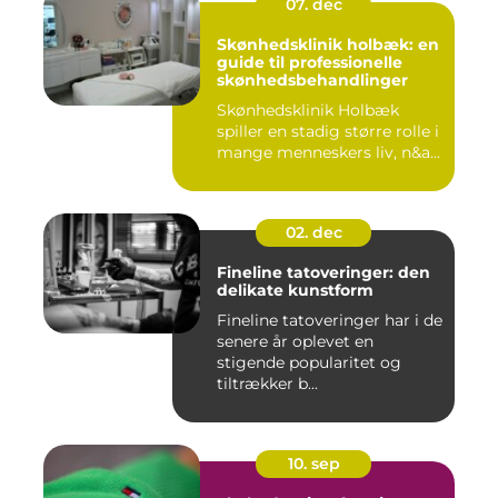
07. dec
Skønhedsklinik holbæk: en
guide til professionelle
skønhedsbehandlinger
Skønhedsklinik Holbæk
spiller en stadig større rolle i
mange menneskers liv, n&a...
02. dec
Fineline tatoveringer: den
delikate kunstform
Fineline tatoveringer har i de
senere år oplevet en
stigende popularitet og
tiltrækker b...
10. sep