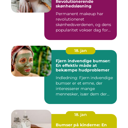
Revolutionerende
skønhedsløsning
Permanent makeup har
revolutioneret
skønhedsverdenen, og dens
popularitet vokser dag for
dag. Det er...
18. jan
Fjern indvendige bumser:
En effektiv måde at
bekæmpe hudproblemer
Indledning: Fjern indvendige
bumser er et emne, der
interesserer mange
mennesker, især dem der
lide...
18. jan
Bumser på kinderne: En