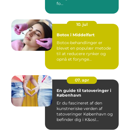
fo...
10. jul
Botox i Middelfart
Botox-behandlinger er
blevet en populær metode
til at reducere rynker og
opnå et forynge...
07. apr
En guide til tatoveringer i
København
Er du fascineret af den
kunstneriske verden af
tatoveringer København og
befinder dig i K&osl...