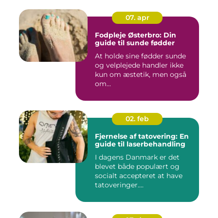
07. apr
Fodpleje Østerbro: Din
guide til sunde fødder
At holde sine fødder sunde
og velplejede handler ikke
kun om æstetik, men også
om...
02. feb
Fjernelse af tatovering: En
guide til laserbehandling
I dagens Danmark er det
blevet både populært og
socialt accepteret at have
tatoveringer....