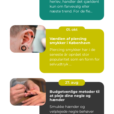
herlev, handler det sjældent
kun om farvevalg eller
næste trend. For de fle...
01. okt
Værdien af piercing
smykker i København
Piercing smykker har i de
seneste år opnået stor
popularitet som en form for
selvudtryk ...
27. aug
Budgetvenlige metoder til
at pleje dine negle og
hænder
Smukke hænder og
velplejede negle behøver