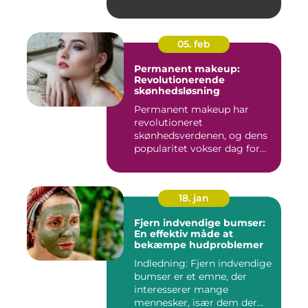
05. feb
Permanent makeup:
Revolutionerende
skønhedsløsning
Permanent makeup har
revolutioneret
skønhedsverdenen, og dens
popularitet vokser dag for
dag. Det er...
18. jan
Fjern indvendige bumser:
En effektiv måde at
bekæmpe hudproblemer
Indledning: Fjern indvendige
bumser er et emne, der
interesserer mange
mennesker, især dem der