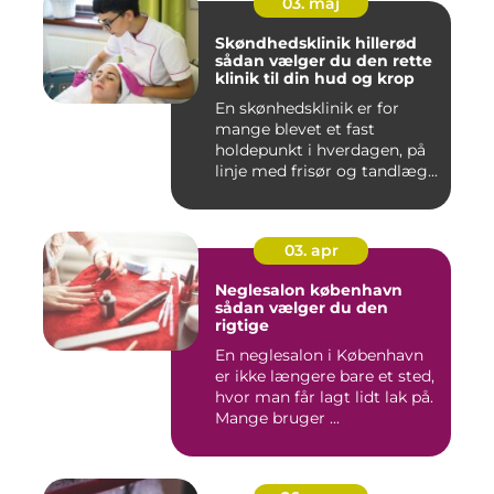
03. maj
Skøndhedsklinik hillerød
sådan vælger du den rette
klinik til din hud og krop
En skønhedsklinik er for
mange blevet et fast
holdepunkt i hverdagen, på
linje med frisør og tandlæg...
03. apr
Neglesalon københavn
sådan vælger du den
rigtige
En neglesalon i København
er ikke længere bare et sted,
hvor man får lagt lidt lak på.
Mange bruger ...