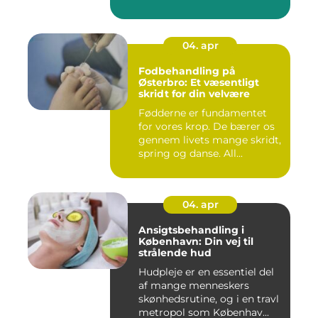
04. apr
Fodbehandling på
Østerbro: Et væsentligt
skridt for din velvære
Fødderne er fundamentet
for vores krop. De bærer os
gennem livets mange skridt,
spring og danse. All...
04. apr
Ansigtsbehandling i
København: Din vej til
strålende hud
Hudpleje er en essentiel del
af mange menneskers
skønhedsrutine, og i en travl
metropol som Københav...