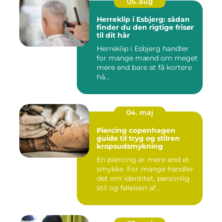
05. aug
Herreklip i Esbjerg: sådan
finder du den rigtige frisør
til dit hår
Herreklip i Esbjerg handler
for mange mænd om meget
mere end bare at få kortere
hå...
04. maj
Piercing copenhagen
guide til tryg og stilren
kropsudsmykning
En piercing er mere end et
smykke. For mange handler
det om identitet, personlig
stil og følelsen af...