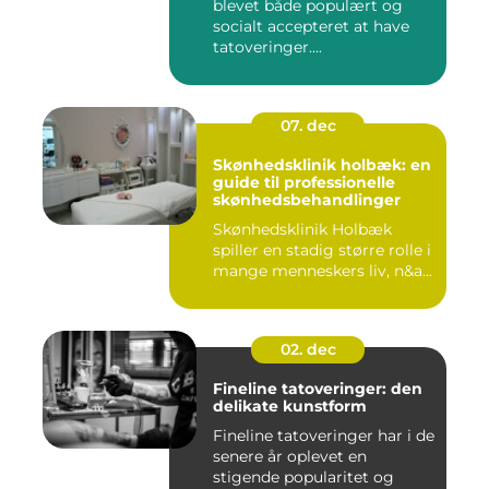
blevet både populært og
socialt accepteret at have
tatoveringer....
07. dec
Skønhedsklinik holbæk: en
guide til professionelle
skønhedsbehandlinger
Skønhedsklinik Holbæk
spiller en stadig større rolle i
mange menneskers liv, n&a...
02. dec
Fineline tatoveringer: den
delikate kunstform
Fineline tatoveringer har i de
senere år oplevet en
stigende popularitet og