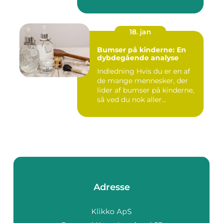
lide...
18. jan
Bumser på kinderne: En
dybdegående analyse
Indledning Hvis du er en af
de mange mennesker, der
lider af bumser på kinderne,
så ved du nok aller...
Adresse