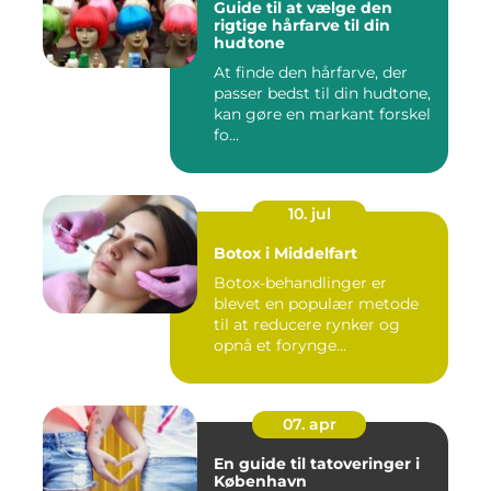
Guide til at vælge den
rigtige hårfarve til din
hudtone
At finde den hårfarve, der
passer bedst til din hudtone,
kan gøre en markant forskel
fo...
10. jul
Botox i Middelfart
Botox-behandlinger er
blevet en populær metode
til at reducere rynker og
opnå et forynge...
07. apr
En guide til tatoveringer i
København