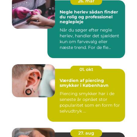
26. mar
Negle herlev sådan finder
du rolig og professionel
neglepleje
Når du søger efter negle
herlev, handler det sjældent
kun om farvevalg eller
næste trend. For de fle...
01. okt
Værdien af piercing
smykker i København
Piercing smykker har i de
seneste år opnået stor
popularitet som en form for
selvudtryk ...
27. aug