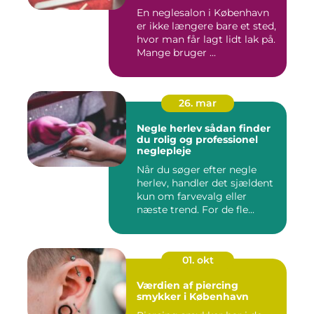
En neglesalon i København
er ikke længere bare et sted,
hvor man får lagt lidt lak på.
Mange bruger ...
26. mar
Negle herlev sådan finder
du rolig og professionel
neglepleje
Når du søger efter negle
herlev, handler det sjældent
kun om farvevalg eller
næste trend. For de fle...
01. okt
Værdien af piercing
smykker i København