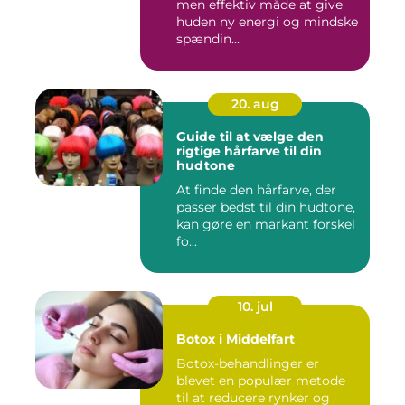
men effektiv måde at give
huden ny energi og mindske
spændin...
20. aug
Guide til at vælge den
rigtige hårfarve til din
hudtone
At finde den hårfarve, der
passer bedst til din hudtone,
kan gøre en markant forskel
fo...
10. jul
Botox i Middelfart
Botox-behandlinger er
blevet en populær metode
til at reducere rynker og