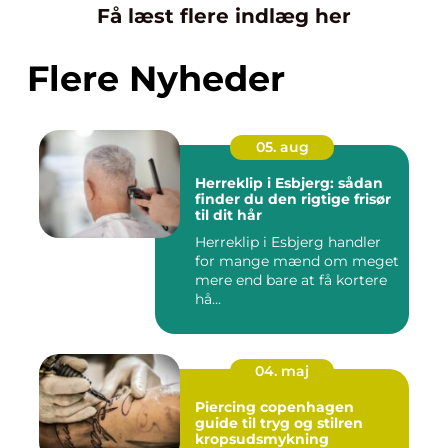
Få læst flere indlæg her
Flere Nyheder
05. aug
Herreklip i Esbjerg: sådan
finder du den rigtige frisør
til dit hår
Herreklip i Esbjerg handler
for mange mænd om meget
mere end bare at få kortere
hå...
04. maj
Piercing copenhagen
guide til tryg og stilren
kropsudsmykning