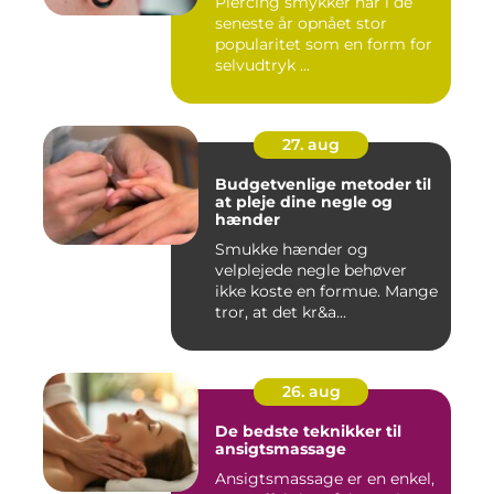
Piercing smykker har i de
seneste år opnået stor
popularitet som en form for
selvudtryk ...
27. aug
Budgetvenlige metoder til
at pleje dine negle og
hænder
Smukke hænder og
velplejede negle behøver
ikke koste en formue. Mange
tror, at det kr&a...
26. aug
De bedste teknikker til
ansigtsmassage
Ansigtsmassage er en enkel,