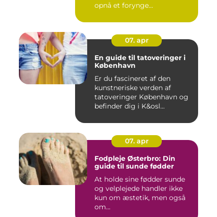
opnå et forynge...
07. apr
En guide til tatoveringer i
København
Er du fascineret af den
kunstneriske verden af
tatoveringer København og
befinder dig i K&osl...
07. apr
Fodpleje Østerbro: Din
guide til sunde fødder
At holde sine fødder sunde
og velplejede handler ikke
kun om æstetik, men også
om...