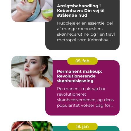
Ansigtsbehandling i
København: Din vej til
strålende hud
Hudpleje er en essentiel del
af mange menneskers
skønhedsrutine, og i en travl
metropol som Københav...
05. feb
Permanent makeup:
Revolutionerende
skønhedsløsning
Permanent makeup har
revolutioneret
skønhedsverdenen, og dens
popularitet vokser dag for
dag. Det er...
18. jan