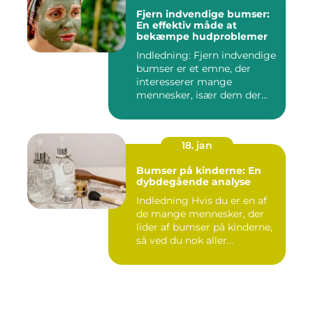
Fjern indvendige bumser:
En effektiv måde at
bekæmpe hudproblemer
Indledning: Fjern indvendige
bumser er et emne, der
interesserer mange
mennesker, især dem der
lide...
18. jan
Bumser på kinderne: En
dybdegående analyse
Indledning Hvis du er en af
de mange mennesker, der
lider af bumser på kinderne,
så ved du nok aller...