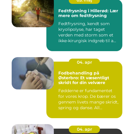
03. maj
Fedtfrysning i Hillerød: Lær
mere om fedtfrysning
Fedtfrysning, kendt som
kryolipolyse, har taget
verden med storm som et
ikke-kirurgisk indgreb til a...
04. apr
Fodbehandling på
Østerbro: Et væsentligt
skridt for din velvære
Fødderne er fundamentet
for vores krop. De bærer os
gennem livets mange skridt,
spring og danse. All...
04. apr