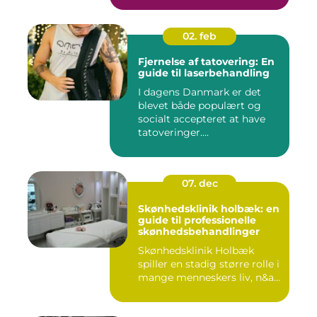
02. feb
Fjernelse af tatovering: En
guide til laserbehandling
I dagens Danmark er det
blevet både populært og
socialt accepteret at have
tatoveringer....
07. dec
Skønhedsklinik holbæk: en
guide til professionelle
skønhedsbehandlinger
Skønhedsklinik Holbæk
spiller en stadig større rolle i
mange menneskers liv, n&a...