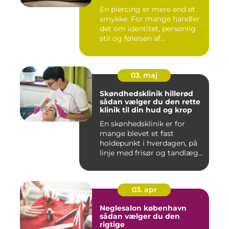
En piercing er mere end et
smykke. For mange handler
det om identitet, personlig
stil og følelsen af...
03. maj
Skøndhedsklinik hillerød
sådan vælger du den rette
klinik til din hud og krop
En skønhedsklinik er for
mange blevet et fast
holdepunkt i hverdagen, på
linje med frisør og tandlæg...
03. apr
Neglesalon københavn
sådan vælger du den
rigtige