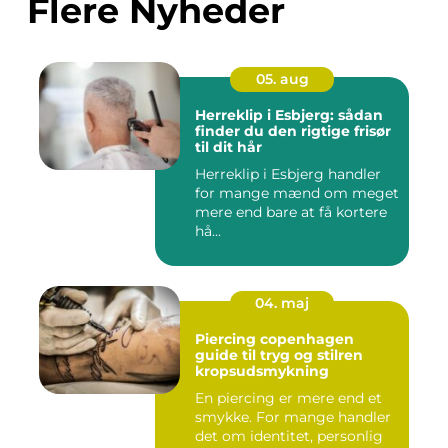
Flere Nyheder
05. aug
Herreklip i Esbjerg: sådan
finder du den rigtige frisør
til dit hår
Herreklip i Esbjerg handler
for mange mænd om meget
mere end bare at få kortere
hå...
04. maj
Piercing copenhagen
guide til tryg og stilren
kropsudsmykning
En piercing er mere end et
smykke. For mange handler
det om identitet, personlig