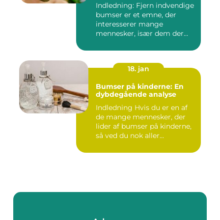
Indledning: Fjern indvendige
bumser er et emne, der
interesserer mange
mennesker, især dem der
lide...
18. jan
Bumser på kinderne: En
dybdegående analyse
Indledning Hvis du er en af
de mange mennesker, der
lider af bumser på kinderne,
så ved du nok aller...