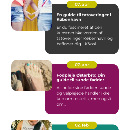
07. apr
En guide til tatoveringer i
København
Er du fascineret af den
kunstneriske verden af
tatoveringer København og
befinder dig i K&osl...
07. apr
Fodpleje Østerbro: Din
guide til sunde fødder
At holde sine fødder sunde
og velplejede handler ikke
kun om æstetik, men også
om...
02. feb