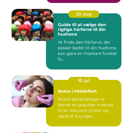
20. aug
Guide til at vælge den
rigtige hårfarve til din
hudtone
At finde den hårfarve, der
passer bedst til din hudtone,
kan gøre en markant forskel
fo...
10. jul
Botox i Middelfart
Botox-behandlinger er
blevet en populær metode
til at reducere rynker og
opnå et forynge...