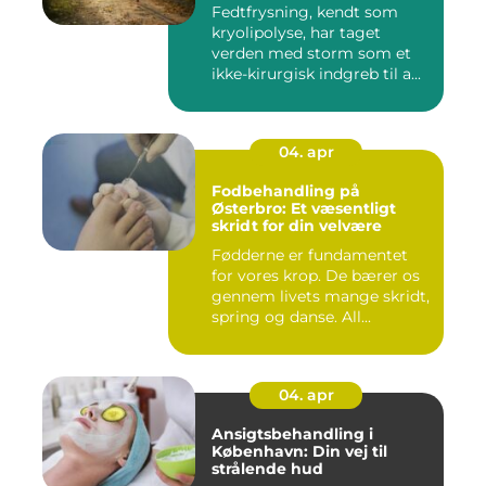
Fedtfrysning, kendt som
kryolipolyse, har taget
verden med storm som et
ikke-kirurgisk indgreb til a...
04. apr
Fodbehandling på
Østerbro: Et væsentligt
skridt for din velvære
Fødderne er fundamentet
for vores krop. De bærer os
gennem livets mange skridt,
spring og danse. All...
04. apr
Ansigtsbehandling i
København: Din vej til
strålende hud