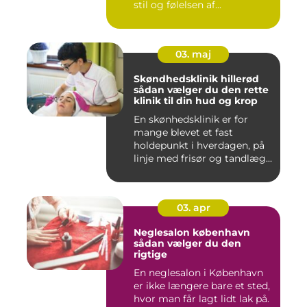
stil og følelsen af...
03. maj
Skøndhedsklinik hillerød
sådan vælger du den rette
klinik til din hud og krop
En skønhedsklinik er for
mange blevet et fast
holdepunkt i hverdagen, på
linje med frisør og tandlæg...
03. apr
Neglesalon københavn
sådan vælger du den
rigtige
En neglesalon i København
er ikke længere bare et sted,
hvor man får lagt lidt lak på.