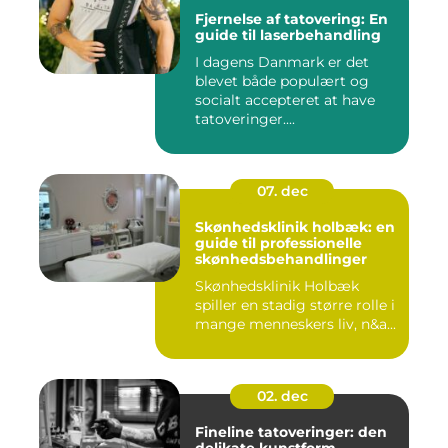
Fjernelse af tatovering: En
guide til laserbehandling
I dagens Danmark er det
blevet både populært og
socialt accepteret at have
tatoveringer....
07. dec
Skønhedsklinik holbæk: en
guide til professionelle
skønhedsbehandlinger
Skønhedsklinik Holbæk
spiller en stadig større rolle i
mange menneskers liv, n&a...
02. dec
Fineline tatoveringer: den