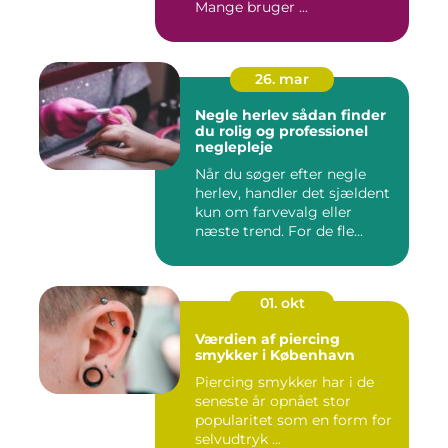
Mange bruger ...
26. mar
Negle herlev sådan finder
du rolig og professionel
neglepleje
Når du søger efter negle
herlev, handler det sjældent
kun om farvevalg eller
næste trend. For de fle...
01. okt
Værdien af piercing
smykker i København
Piercing smykker har i de
seneste år opnået stor
popularitet som en form for
selvudtryk ...