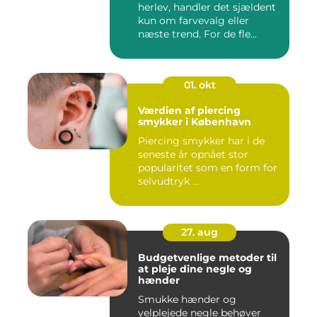
herlev, handler det sjældent
kun om farvevalg eller
næste trend. For de fle...
01. okt
Værdien af piercing
smykker i København
Piercing smykker har i de
seneste år opnået stor
popularitet som en form for
selvudtryk ...
27. aug
Budgetvenlige metoder til
at pleje dine negle og
hænder
Smukke hænder og
velplejede negle behøver