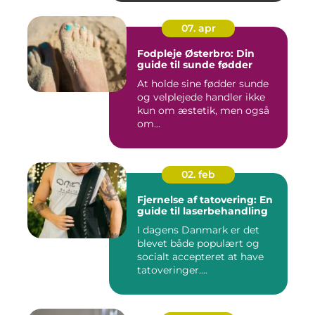
07. apr
Fodpleje Østerbro: Din
guide til sunde fødder
At holde sine fødder sunde
og velplejede handler ikke
kun om æstetik, men også
om...
02. feb
Fjernelse af tatovering: En
guide til laserbehandling
I dagens Danmark er det
blevet både populært og
socialt accepteret at have
tatoveringer....