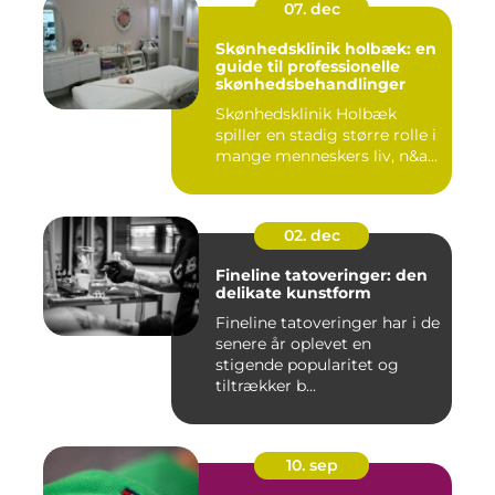
07. dec
Skønhedsklinik holbæk: en
guide til professionelle
skønhedsbehandlinger
Skønhedsklinik Holbæk
spiller en stadig større rolle i
mange menneskers liv, n&a...
02. dec
Fineline tatoveringer: den
delikate kunstform
Fineline tatoveringer har i de
senere år oplevet en
stigende popularitet og
tiltrækker b...
10. sep