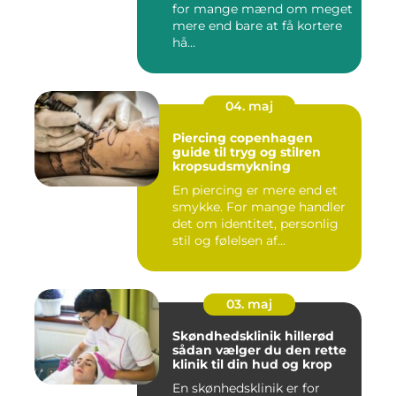
for mange mænd om meget
mere end bare at få kortere
hå...
04. maj
Piercing copenhagen
guide til tryg og stilren
kropsudsmykning
En piercing er mere end et
smykke. For mange handler
det om identitet, personlig
stil og følelsen af...
03. maj
Skøndhedsklinik hillerød
sådan vælger du den rette
klinik til din hud og krop
En skønhedsklinik er for