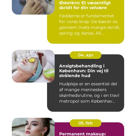
Østerbro: Et væsentligt
skridt for din velvære
Fødderne er fundamentet
for vores krop. De bærer os
gennem livets mange skridt,
spring og danse. All...
04. apr
Ansigtsbehandling i
København: Din vej til
strålende hud
Hudpleje er en essentiel del
af mange menneskers
skønhedsrutine, og i en travl
metropol som Københav...
05. feb
Permanent makeup: