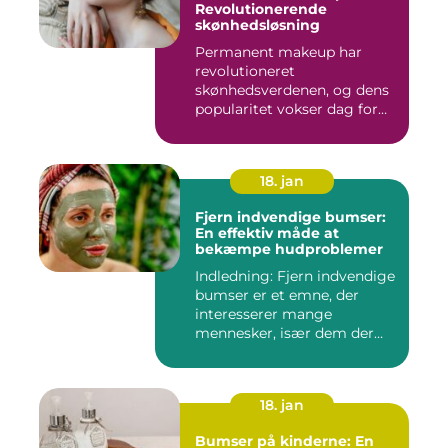
Revolutionerende
skønhedsløsning
Permanent makeup har
revolutioneret
skønhedsverdenen, og dens
popularitet vokser dag for
dag. Det er...
18. jan
Fjern indvendige bumser:
En effektiv måde at
bekæmpe hudproblemer
Indledning: Fjern indvendige
bumser er et emne, der
interesserer mange
mennesker, især dem der
lide...
18. jan
Bumser på kinderne: En