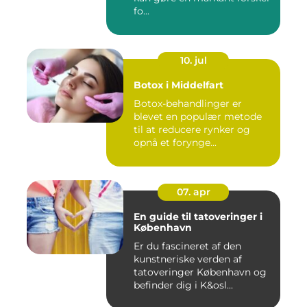
fo...
10. jul
Botox i Middelfart
Botox-behandlinger er
blevet en populær metode
til at reducere rynker og
opnå et forynge...
07. apr
En guide til tatoveringer i
København
Er du fascineret af den
kunstneriske verden af
tatoveringer København og
befinder dig i K&osl...