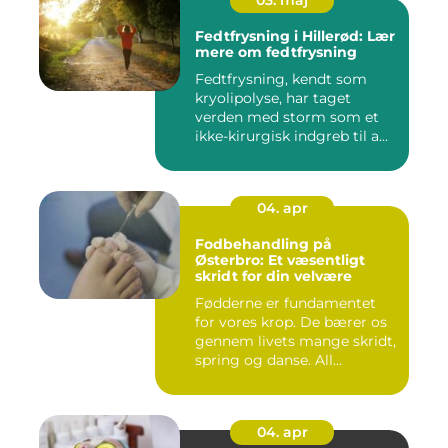
03. maj
Fedtfrysning i Hillerød: Lær
mere om fedtfrysning
Fedtfrysning, kendt som
kryolipolyse, har taget
verden med storm som et
ikke-kirurgisk indgreb til a...
04. apr
Fodbehandling på
Østerbro: Et væsentligt
skridt for din velvære
Fødderne er fundamentet
for vores krop. De bærer os
gennem livets mange skridt,
spring og danse. All...
04. apr