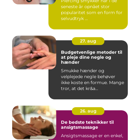
Piercing smykker har i de
seneste år opnået stor
popularitet som en form for
selvudtryk ...
27. aug
Budgetvenlige metoder til
at pleje dine negle og
hænder
Smukke hænder og
velplejede negle behøver
ikke koste en formue. Mange
tror, at det kr&a...
26. aug
De bedste teknikker til
ansigtsmassage
Ansigtsmassage er en enkel,