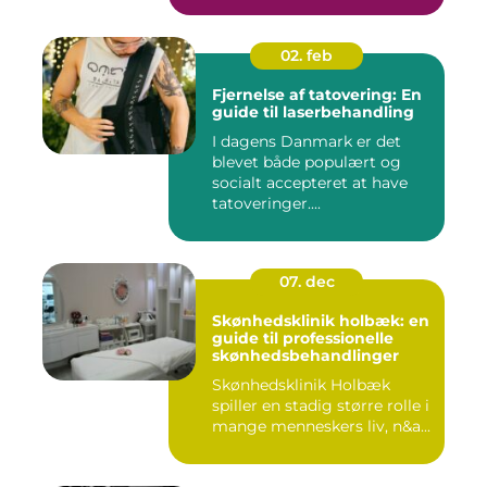
02. feb
Fjernelse af tatovering: En
guide til laserbehandling
I dagens Danmark er det
blevet både populært og
socialt accepteret at have
tatoveringer....
07. dec
Skønhedsklinik holbæk: en
guide til professionelle
skønhedsbehandlinger
Skønhedsklinik Holbæk
spiller en stadig større rolle i
mange menneskers liv, n&a...