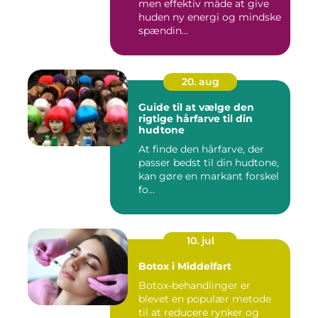
men effektiv måde at give
huden ny energi og mindske
spændin...
20. aug
Guide til at vælge den
rigtige hårfarve til din
hudtone
At finde den hårfarve, der
passer bedst til din hudtone,
kan gøre en markant forskel
fo...
10. jul
Botox i Middelfart
Botox-behandlinger er
blevet en populær metode
til at reducere rynker og