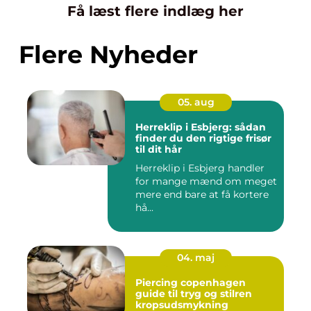
Få læst flere indlæg her
Flere Nyheder
05. aug
Herreklip i Esbjerg: sådan
finder du den rigtige frisør
til dit hår
Herreklip i Esbjerg handler
for mange mænd om meget
mere end bare at få kortere
hå...
04. maj
Piercing copenhagen
guide til tryg og stilren
kropsudsmykning