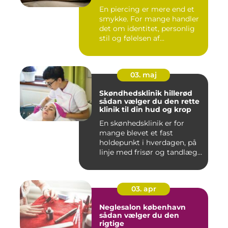
En piercing er mere end et
smykke. For mange handler
det om identitet, personlig
stil og følelsen af...
03. maj
Skøndhedsklinik hillerød
sådan vælger du den rette
klinik til din hud og krop
En skønhedsklinik er for
mange blevet et fast
holdepunkt i hverdagen, på
linje med frisør og tandlæg...
03. apr
Neglesalon københavn
sådan vælger du den
rigtige