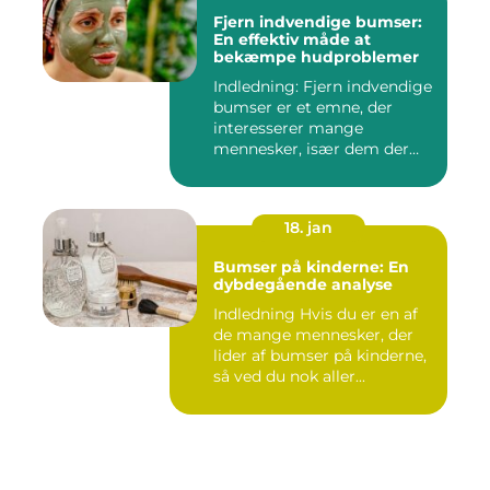
Fjern indvendige bumser:
En effektiv måde at
bekæmpe hudproblemer
Indledning: Fjern indvendige
bumser er et emne, der
interesserer mange
mennesker, især dem der
lide...
18. jan
Bumser på kinderne: En
dybdegående analyse
Indledning Hvis du er en af
de mange mennesker, der
lider af bumser på kinderne,
så ved du nok aller...