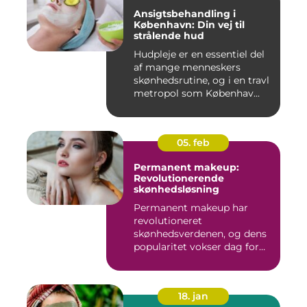
Ansigtsbehandling i
København: Din vej til
strålende hud
Hudpleje er en essentiel del
af mange menneskers
skønhedsrutine, og i en travl
metropol som Københav...
05. feb
Permanent makeup:
Revolutionerende
skønhedsløsning
Permanent makeup har
revolutioneret
skønhedsverdenen, og dens
popularitet vokser dag for
dag. Det er...
18. jan