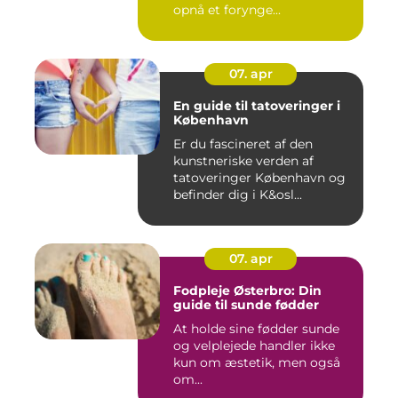
opnå et forynge...
07. apr
En guide til tatoveringer i
København
Er du fascineret af den
kunstneriske verden af
tatoveringer København og
befinder dig i K&osl...
07. apr
Fodpleje Østerbro: Din
guide til sunde fødder
At holde sine fødder sunde
og velplejede handler ikke
kun om æstetik, men også
om...