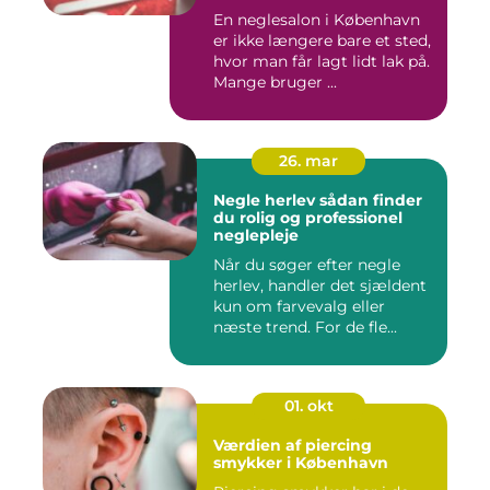
En neglesalon i København
er ikke længere bare et sted,
hvor man får lagt lidt lak på.
Mange bruger ...
26. mar
Negle herlev sådan finder
du rolig og professionel
neglepleje
Når du søger efter negle
herlev, handler det sjældent
kun om farvevalg eller
næste trend. For de fle...
01. okt
Værdien af piercing
smykker i København