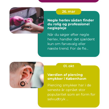
26. mar
Negle herlev sådan finder
du rolig og professionel
neglepleje
Når du søger efter negle
herlev, handler det sjældent
kun om farvevalg eller
næste trend. For de fle...
01. okt
Værdien af piercing
smykker i København
Piercing smykker har i de
seneste år opnået stor
popularitet som en form for
selvudtryk ...