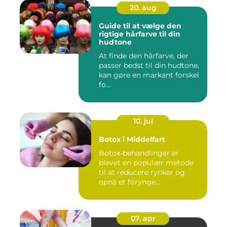
20. aug
Guide til at vælge den
rigtige hårfarve til din
hudtone
At finde den hårfarve, der
passer bedst til din hudtone,
kan gøre en markant forskel
fo...
10. jul
Botox i Middelfart
Botox-behandlinger er
blevet en populær metode
til at reducere rynker og
opnå et forynge...
07. apr