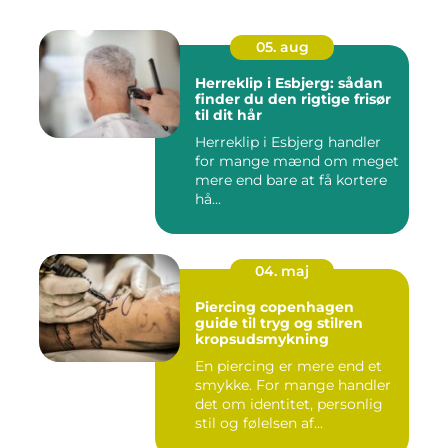
05. aug
Herreklip i Esbjerg: sådan
finder du den rigtige frisør
til dit hår
Herreklip i Esbjerg handler
for mange mænd om meget
mere end bare at få kortere
hå...
04. maj
Piercing copenhagen
guide til tryg og stilren
kropsudsmykning
En piercing er mere end et
smykke. For mange handler
det om identitet, personlig
stil og følelsen af...