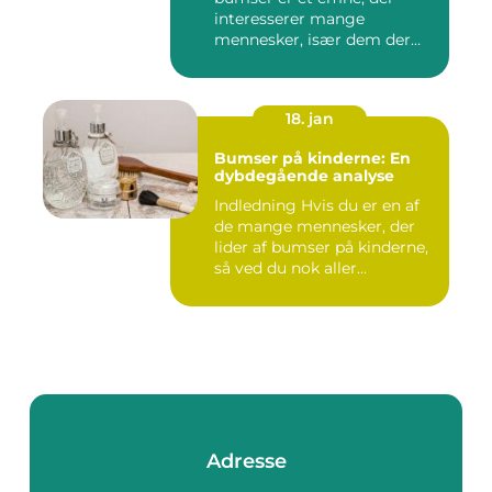
interesserer mange
mennesker, især dem der
lide...
18. jan
Bumser på kinderne: En
dybdegående analyse
Indledning Hvis du er en af
de mange mennesker, der
lider af bumser på kinderne,
så ved du nok aller...
Adresse