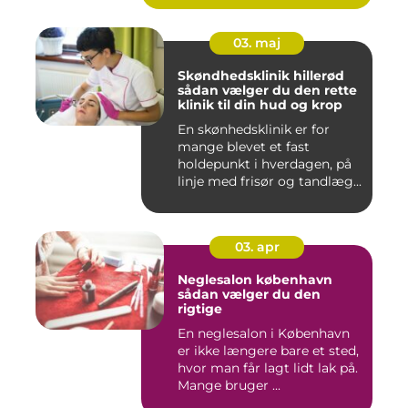
03. maj
Skøndhedsklinik hillerød
sådan vælger du den rette
klinik til din hud og krop
En skønhedsklinik er for
mange blevet et fast
holdepunkt i hverdagen, på
linje med frisør og tandlæg...
03. apr
Neglesalon københavn
sådan vælger du den
rigtige
En neglesalon i København
er ikke længere bare et sted,
hvor man får lagt lidt lak på.
Mange bruger ...