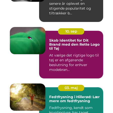
senere år oplevet en
stigende popularitet og
tiltrækker b...
10. sep
Skab Identitet for Dit
Brand med den Rette Logo
til Tøj
At vælge det rigtige logo til
tøj er en afgørende
beslutning for enhver
modebran...
03. maj
Fedtfrysning i Hillerød: Lær
mere om fedtfrysning
Fedtfrysning, kendt som
kryolipolyse, har taget