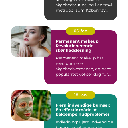
skønhedsrutine, og i en travl
metropol som Københav...
05. feb
Permanent makeup:
Revolutionerende
skønhedsløsning
Permanent makeup har
revolutioneret
skønhedsverdenen, og dens
popularitet vokser dag for
dag. Det er...
18. jan
Fjern indvendige bumser:
En effektiv måde at
bekæmpe hudproblemer
Indledning: Fjern indvendige
bumser er et emne, der