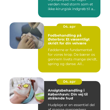
verden med storm som et
ikke-kirurgisk indgreb til a...
04. apr
Fodbehandling på
Østerbro: Et væsentligt
skridt for din velvære
Fødderne er fundamentet
for vores krop. De bærer os
gennem livets mange skridt,
spring og danse. All...
04. apr
Ansigtsbehandling i
København: Din vej til
strålende hud
Hudpleje er en essentiel del
af mange menneskers