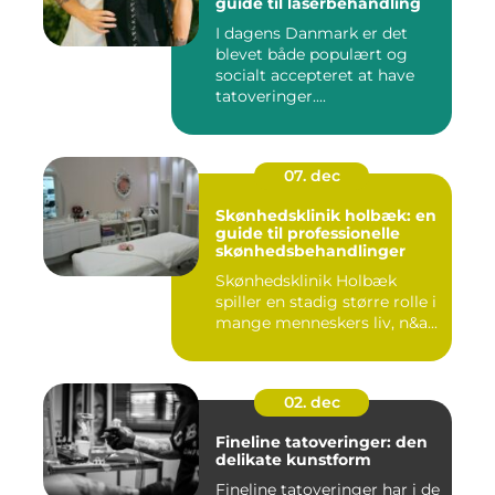
guide til laserbehandling
I dagens Danmark er det
blevet både populært og
socialt accepteret at have
tatoveringer....
07. dec
Skønhedsklinik holbæk: en
guide til professionelle
skønhedsbehandlinger
Skønhedsklinik Holbæk
spiller en stadig større rolle i
mange menneskers liv, n&a...
02. dec
Fineline tatoveringer: den
delikate kunstform
Fineline tatoveringer har i de