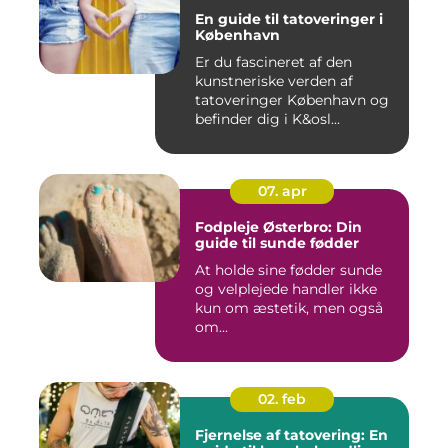
En guide til tatoveringer i
København
Er du fascineret af den
kunstneriske verden af
tatoveringer København og
befinder dig i K&osl...
07. apr
Fodpleje Østerbro: Din
guide til sunde fødder
At holde sine fødder sunde
og velplejede handler ikke
kun om æstetik, men også
om...
02. feb
Fjernelse af tatovering: En