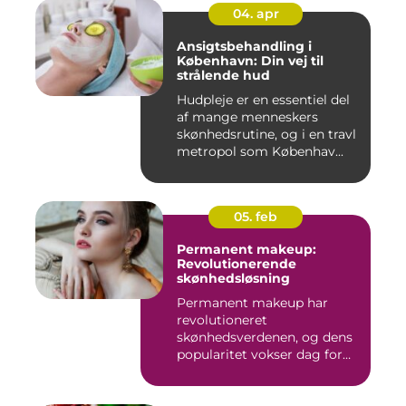
04. apr
Ansigtsbehandling i
København: Din vej til
strålende hud
Hudpleje er en essentiel del
af mange menneskers
skønhedsrutine, og i en travl
metropol som Københav...
05. feb
Permanent makeup:
Revolutionerende
skønhedsløsning
Permanent makeup har
revolutioneret
skønhedsverdenen, og dens
popularitet vokser dag for
dag. Det er...