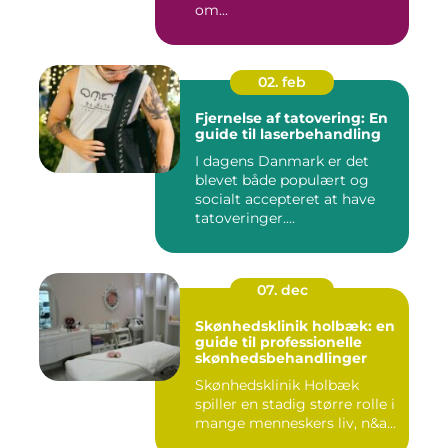
om...
02. feb
Fjernelse af tatovering: En
guide til laserbehandling
I dagens Danmark er det
blevet både populært og
socialt accepteret at have
tatoveringer....
07. dec
Skønhedsklinik holbæk: en
guide til professionelle
skønhedsbehandlinger
Skønhedsklinik Holbæk
spiller en stadig større rolle i
mange menneskers liv, n&a...