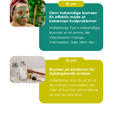
18. jan
Fjern indvendige bumser:
En effektiv måde at
bekæmpe hudproblemer
Indledning: Fjern indvendige
bumser er et emne, der
interesserer mange
mennesker, især dem der
lide...
18. jan
Bumser på kinderne: En
dybdegående analyse
Indledning Hvis du er en af
de mange mennesker, der
lider af bumser på kinderne,
så ved du nok aller...