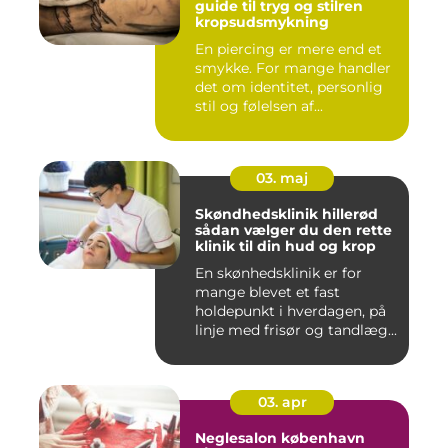
guide til tryg og stilren
kropsudsmykning
En piercing er mere end et
smykke. For mange handler
det om identitet, personlig
stil og følelsen af...
03. maj
Skøndhedsklinik hillerød
sådan vælger du den rette
klinik til din hud og krop
En skønhedsklinik er for
mange blevet et fast
holdepunkt i hverdagen, på
linje med frisør og tandlæg...
03. apr
Neglesalon københavn