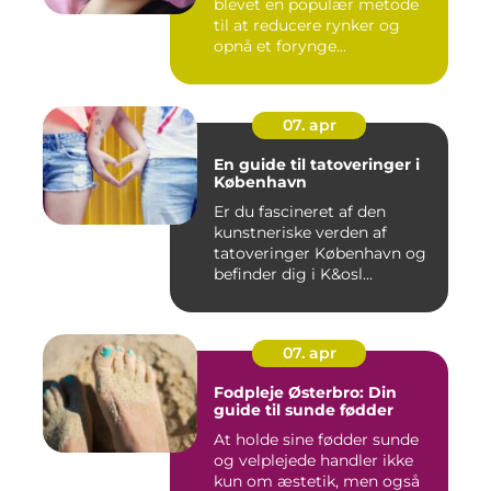
blevet en populær metode
til at reducere rynker og
opnå et forynge...
07. apr
En guide til tatoveringer i
København
Er du fascineret af den
kunstneriske verden af
tatoveringer København og
befinder dig i K&osl...
07. apr
Fodpleje Østerbro: Din
guide til sunde fødder
At holde sine fødder sunde
og velplejede handler ikke
kun om æstetik, men også