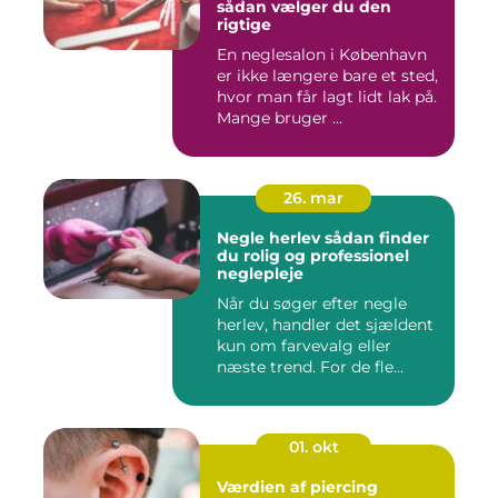
sådan vælger du den
rigtige
En neglesalon i København
er ikke længere bare et sted,
hvor man får lagt lidt lak på.
Mange bruger ...
26. mar
Negle herlev sådan finder
du rolig og professionel
neglepleje
Når du søger efter negle
herlev, handler det sjældent
kun om farvevalg eller
næste trend. For de fle...
01. okt
Værdien af piercing