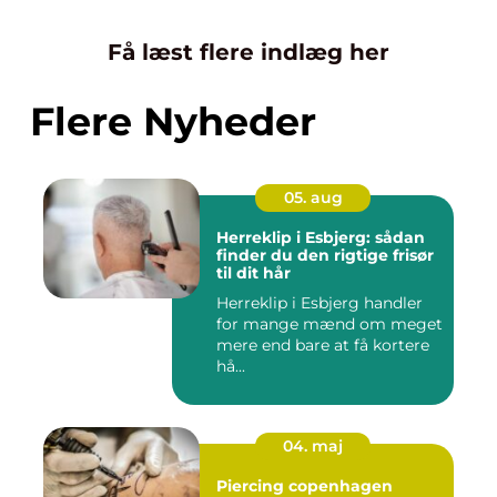
Få læst flere indlæg her
Flere Nyheder
05. aug
Herreklip i Esbjerg: sådan
finder du den rigtige frisør
til dit hår
Herreklip i Esbjerg handler
for mange mænd om meget
mere end bare at få kortere
hå...
04. maj
Piercing copenhagen