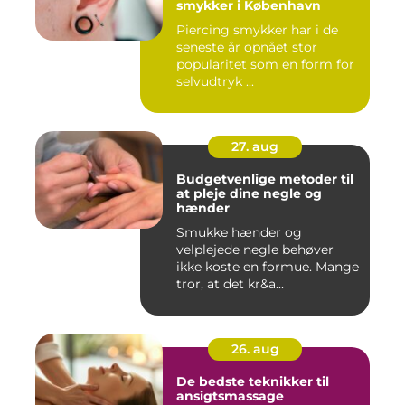
smykker i København
Piercing smykker har i de
seneste år opnået stor
popularitet som en form for
selvudtryk ...
27. aug
Budgetvenlige metoder til
at pleje dine negle og
hænder
Smukke hænder og
velplejede negle behøver
ikke koste en formue. Mange
tror, at det kr&a...
26. aug
De bedste teknikker til
ansigtsmassage