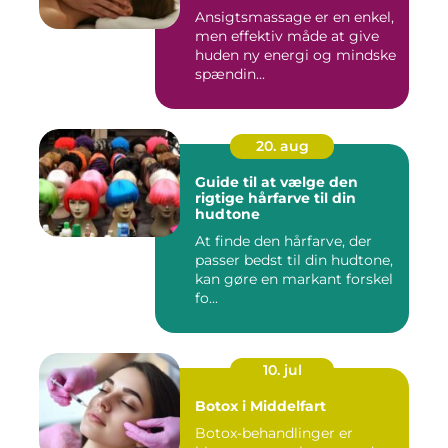
Ansigtsmassage er en enkel,
men effektiv måde at give
huden ny energi og mindske
spændin...
20. aug
Guide til at vælge den
rigtige hårfarve til din
hudtone
At finde den hårfarve, der
passer bedst til din hudtone,
kan gøre en markant forskel
fo...
10. jul
Botox i Middelfart
Botox-behandlinger er