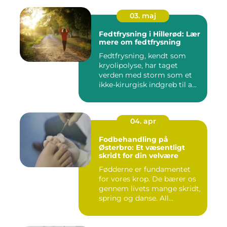
03. maj
Fedtfrysning i Hillerød: Lær
mere om fedtfrysning
Fedtfrysning, kendt som
kryolipolyse, har taget
verden med storm som et
ikke-kirurgisk indgreb til a...
04. apr
Fodbehandling på
Østerbro: Et væsentligt
skridt for din velvære
Fødderne er fundamentet
for vores krop. De bærer os
gennem livets mange skridt,
spring og danse. All...