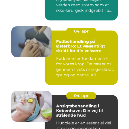
verden med storm som et
ikke-kirurgisk indgreb til a...
04. apr
Fodbehandling på
Østerbro: Et væsentligt
skridt for din velvære
Fødderne er fundamentet
for vores krop. De bærer os
gennem livets mange skridt,
spring og danse. All...
04. apr
Ansigtsbehandling i
København: Din vej til
strålende hud
Hudpleje er en essentiel del
af mange menneskers