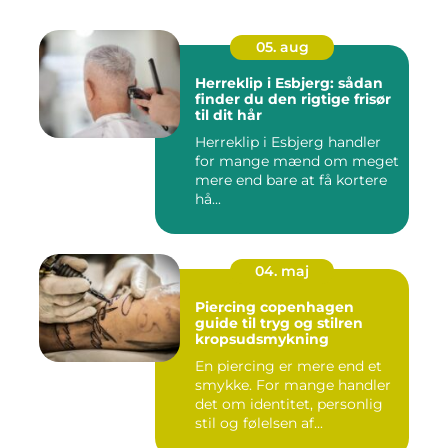
05. aug
Herreklip i Esbjerg: sådan
finder du den rigtige frisør
til dit hår
Herreklip i Esbjerg handler
for mange mænd om meget
mere end bare at få kortere
hå...
04. maj
Piercing copenhagen
guide til tryg og stilren
kropsudsmykning
En piercing er mere end et
smykke. For mange handler
det om identitet, personlig
stil og følelsen af...