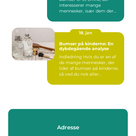
interesserer mange
mennesker, især dem der
lide...
18. jan
Bumser på kinderne: En
dybdegående analyse
Indledning Hvis du er en af
de mange mennesker, der
lider af bumser på kinderne,
så ved du nok aller...
Adresse