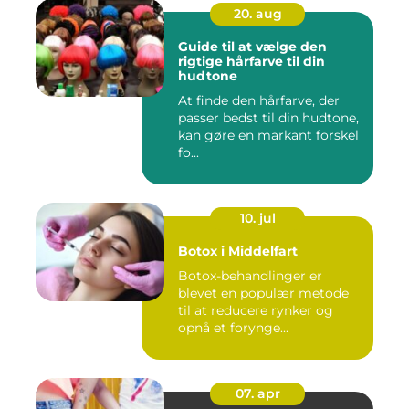
20. aug
Guide til at vælge den
rigtige hårfarve til din
hudtone
At finde den hårfarve, der
passer bedst til din hudtone,
kan gøre en markant forskel
fo...
10. jul
Botox i Middelfart
Botox-behandlinger er
blevet en populær metode
til at reducere rynker og
opnå et forynge...
07. apr