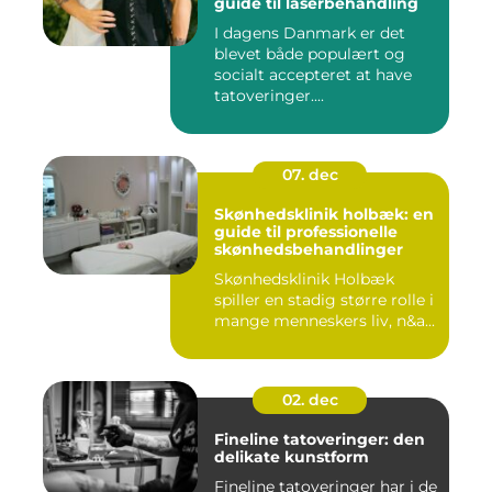
guide til laserbehandling
I dagens Danmark er det
blevet både populært og
socialt accepteret at have
tatoveringer....
07. dec
Skønhedsklinik holbæk: en
guide til professionelle
skønhedsbehandlinger
Skønhedsklinik Holbæk
spiller en stadig større rolle i
mange menneskers liv, n&a...
02. dec
Fineline tatoveringer: den
delikate kunstform
Fineline tatoveringer har i de