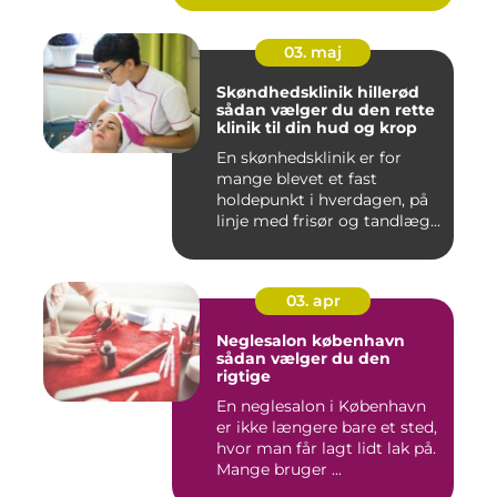
03. maj
Skøndhedsklinik hillerød
sådan vælger du den rette
klinik til din hud og krop
En skønhedsklinik er for
mange blevet et fast
holdepunkt i hverdagen, på
linje med frisør og tandlæg...
03. apr
Neglesalon københavn
sådan vælger du den
rigtige
En neglesalon i København
er ikke længere bare et sted,
hvor man får lagt lidt lak på.
Mange bruger ...