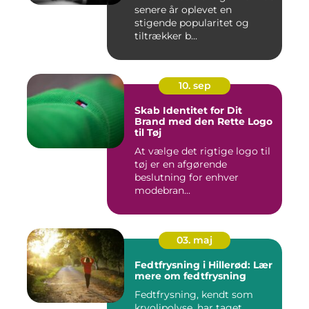
senere år oplevet en
stigende popularitet og
tiltrækker b...
10. sep
Skab Identitet for Dit
Brand med den Rette Logo
til Tøj
At vælge det rigtige logo til
tøj er en afgørende
beslutning for enhver
modebran...
03. maj
Fedtfrysning i Hillerød: Lær
mere om fedtfrysning
Fedtfrysning, kendt som
kryolipolyse, har taget