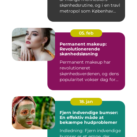
skønhedsrutine, og i en travl
metropol som Københav...
05. feb
Permanent makeup:
Revolutionerende
skønhedsløsning
Permanent makeup har
revolutioneret
skønhedsverdenen, og dens
popularitet vokser dag for
dag. Det er...
18. jan
Fjern indvendige bumser:
En effektiv måde at
bekæmpe hudproblemer
Indledning: Fjern indvendige
bumser er et emne, der