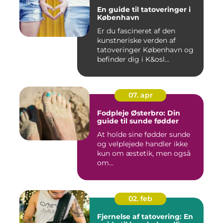
En guide til tatoveringer i
København
Er du fascineret af den
kunstneriske verden af
tatoveringer København og
befinder dig i K&osl...
07. apr
Fodpleje Østerbro: Din
guide til sunde fødder
At holde sine fødder sunde
og velplejede handler ikke
kun om æstetik, men også
om...
02. feb
Fjernelse af tatovering: En