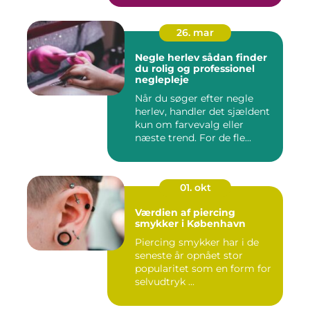
26. mar
Negle herlev sådan finder
du rolig og professionel
neglepleje
Når du søger efter negle
herlev, handler det sjældent
kun om farvevalg eller
næste trend. For de fle...
01. okt
Værdien af piercing
smykker i København
Piercing smykker har i de
seneste år opnået stor
popularitet som en form for
selvudtryk ...