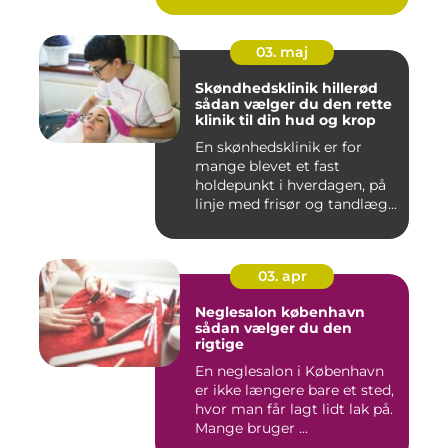
03. maj
Skøndhedsklinik hillerød
sådan vælger du den rette
klinik til din hud og krop
En skønhedsklinik er for
mange blevet et fast
holdepunkt i hverdagen, på
linje med frisør og tandlæg...
03. apr
Neglesalon københavn
sådan vælger du den
rigtige
En neglesalon i København
er ikke længere bare et sted,
hvor man får lagt lidt lak på.
Mange bruger ...