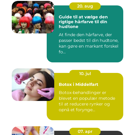
20. aug
Guide til at vælge den
rigtige hårfarve til din
hudtone
At finde den hårfarve, der
passer bedst til din hudtone,
kan gøre en markant forskel
fo...
10. jul
Botox i Middelfart
Botox-behandlinger er
blevet en populær metode
til at reducere rynker og
opnå et forynge...
07. apr