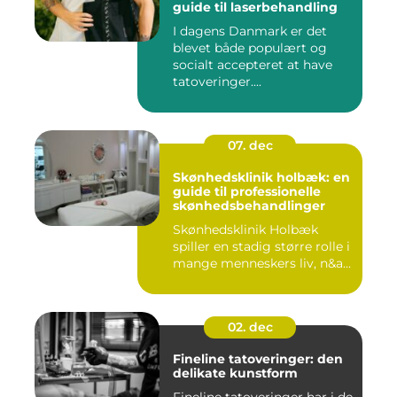
guide til laserbehandling
I dagens Danmark er det
blevet både populært og
socialt accepteret at have
tatoveringer....
07. dec
Skønhedsklinik holbæk: en
guide til professionelle
skønhedsbehandlinger
Skønhedsklinik Holbæk
spiller en stadig større rolle i
mange menneskers liv, n&a...
02. dec
Fineline tatoveringer: den
delikate kunstform