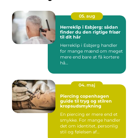
05. aug
Herreklip i Esbjerg: sådan
finder du den rigtige frisør
til dit hår
Herreklip i Esbjerg handler
for mange mænd om meget
mere end bare at få kortere
hå...
04. maj
Piercing copenhagen
guide til tryg og stilren
kropsudsmykning
En piercing er mere end et
smykke. For mange handler
det om identitet, personlig
stil og følelsen af...