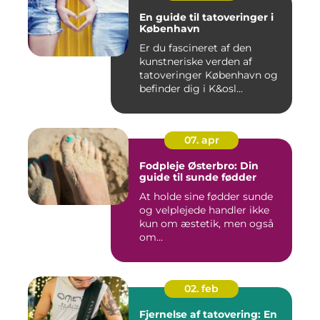
En guide til tatoveringer i
København
Er du fascineret af den
kunstneriske verden af
tatoveringer København og
befinder dig i K&osl...
07. apr
Fodpleje Østerbro: Din
guide til sunde fødder
At holde sine fødder sunde
og velplejede handler ikke
kun om æstetik, men også
om...
02. feb
Fjernelse af tatovering: En