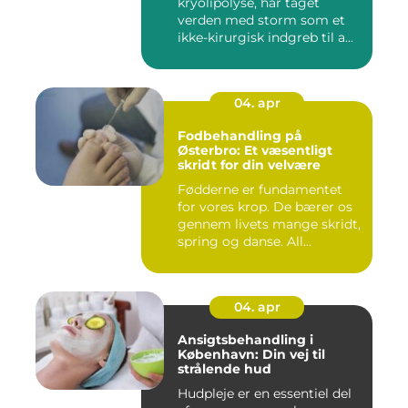
kryolipolyse, har taget
verden med storm som et
ikke-kirurgisk indgreb til a...
04. apr
Fodbehandling på
Østerbro: Et væsentligt
skridt for din velvære
Fødderne er fundamentet
for vores krop. De bærer os
gennem livets mange skridt,
spring og danse. All...
04. apr
Ansigtsbehandling i
København: Din vej til
strålende hud
Hudpleje er en essentiel del