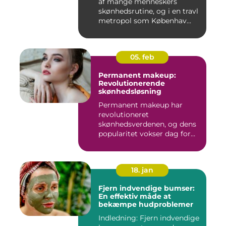
af mange menneskers
skønhedsrutine, og i en travl
metropol som Københav...
05. feb
Permanent makeup:
Revolutionerende
skønhedsløsning
Permanent makeup har
revolutioneret
skønhedsverdenen, og dens
popularitet vokser dag for
dag. Det er...
18. jan
Fjern indvendige bumser:
En effektiv måde at
bekæmpe hudproblemer
Indledning: Fjern indvendige