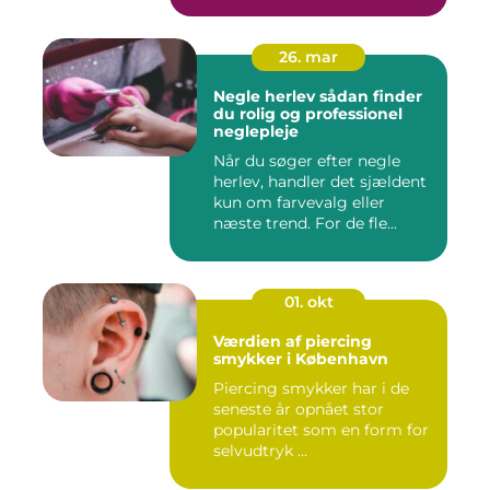
26. mar
Negle herlev sådan finder
du rolig og professionel
neglepleje
Når du søger efter negle
herlev, handler det sjældent
kun om farvevalg eller
næste trend. For de fle...
01. okt
Værdien af piercing
smykker i København
Piercing smykker har i de
seneste år opnået stor
popularitet som en form for
selvudtryk ...