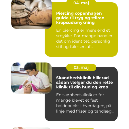
04. maj
Piercing copenhagen
guide til tryg og stilren
kropsudsmykning
En piercing er mere end et
smykke. For mange handler
det om identitet, personlig
stil og følelsen af...
03. maj
Skøndhedsklinik hillerød
sådan vælger du den rette
klinik til din hud og krop
En skønhedsklinik er for
mange blevet et fast
holdepunkt i hverdagen, på
linje med frisør og tandlæg...