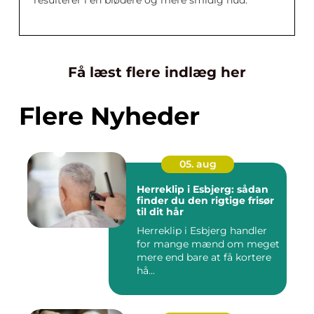
resulterer i en blødere og mere smidig hud.
Få læst flere indlæg her
Flere Nyheder
05. aug
Herreklip i Esbjerg: sådan
finder du den rigtige frisør
til dit hår
Herreklip i Esbjerg handler
for mange mænd om meget
mere end bare at få kortere
hå...