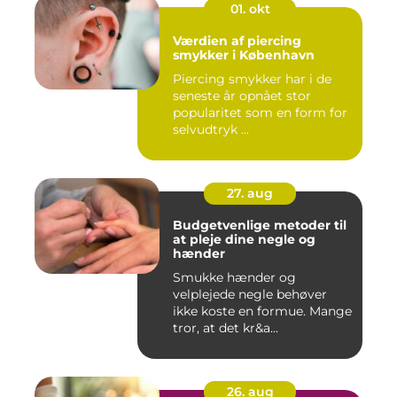
01. okt
Værdien af piercing
smykker i København
Piercing smykker har i de
seneste år opnået stor
popularitet som en form for
selvudtryk ...
27. aug
Budgetvenlige metoder til
at pleje dine negle og
hænder
Smukke hænder og
velplejede negle behøver
ikke koste en formue. Mange
tror, at det kr&a...
26. aug