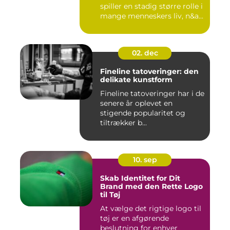
spiller en stadig større rolle i
mange menneskers liv, n&a...
02. dec
Fineline tatoveringer: den
delikate kunstform
Fineline tatoveringer har i de
senere år oplevet en
stigende popularitet og
tiltrækker b...
10. sep
Skab Identitet for Dit
Brand med den Rette Logo
til Tøj
At vælge det rigtige logo til
tøj er en afgørende
beslutning for enhver