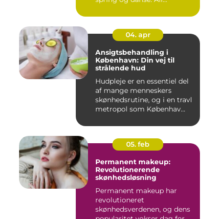
04. apr
Ansigtsbehandling i
København: Din vej til
strålende hud
Hudpleje er en essentiel del
af mange menneskers
skønhedsrutine, og i en travl
metropol som Københav...
05. feb
Permanent makeup:
Revolutionerende
skønhedsløsning
Permanent makeup har
revolutioneret
skønhedsverdenen, og dens
popularitet vokser dag for