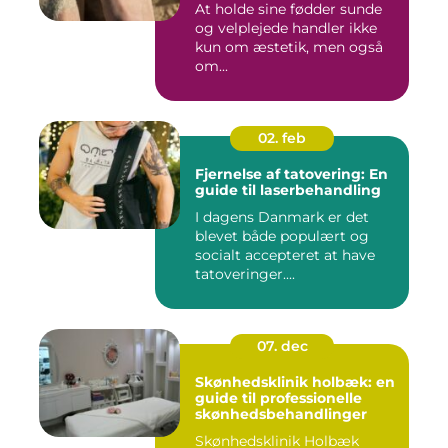
At holde sine fødder sunde
og velplejede handler ikke
kun om æstetik, men også
om...
02. feb
Fjernelse af tatovering: En
guide til laserbehandling
I dagens Danmark er det
blevet både populært og
socialt accepteret at have
tatoveringer....
07. dec
Skønhedsklinik holbæk: en
guide til professionelle
skønhedsbehandlinger
Skønhedsklinik Holbæk