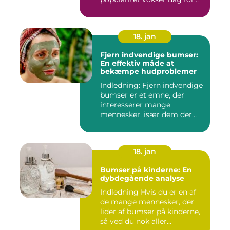
dag. Det er...
18. jan
Fjern indvendige bumser:
En effektiv måde at
bekæmpe hudproblemer
Indledning: Fjern indvendige
bumser er et emne, der
interesserer mange
mennesker, især dem der
lide...
18. jan
Bumser på kinderne: En
dybdegående analyse
Indledning Hvis du er en af
de mange mennesker, der
lider af bumser på kinderne,
så ved du nok aller...