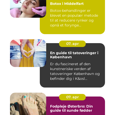
Botox i Middelfart
Botox-behandlinger er
blevet en populær metode
til at reducere rynker og
opnå et forynge...
07. apr
En guide til tatoveringer i
København
Er du fascineret af den
kunstneriske verden af
tatoveringer København og
befinder dig i K&osl...
07. apr
Fodpleje Østerbro: Din
guide til sunde fødder