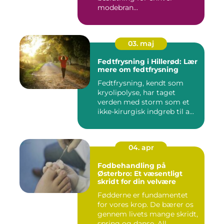
modebran...
03. maj
Fedtfrysning i Hillerød: Lær
mere om fedtfrysning
Fedtfrysning, kendt som
kryolipolyse, har taget
verden med storm som et
ikke-kirurgisk indgreb til a...
04. apr
Fodbehandling på
Østerbro: Et væsentligt
skridt for din velvære
Fødderne er fundamentet
for vores krop. De bærer os
gennem livets mange skridt,
spring og danse. All...