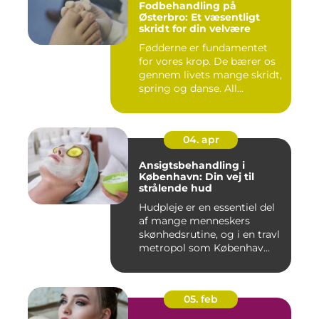
Fodbehandling på
Østerbro: Et væsentligt
skridt for din velvære
Fødderne er fundamentet
for vores krop. De bærer os
gennem livets mange skridt,
spring og danse. All...
04. apr
Ansigtsbehandling i
København: Din vej til
strålende hud
Hudpleje er en essentiel del
af mange menneskers
skønhedsrutine, og i en travl
metropol som Københav...
05. feb