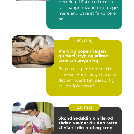
Herreklip i Esbjerg handler
for mange mænd om meget
mere end bare at få kortere
hå...
04. maj
Piercing copenhagen
guide til tryg og stilren
kropsudsmykning
En piercing er mere end et
smykke. For mange handler
det om identitet, personlig
stil og følelsen af...
03. maj
Skøndhedsklinik hillerød
sådan vælger du den rette
klinik til din hud og krop