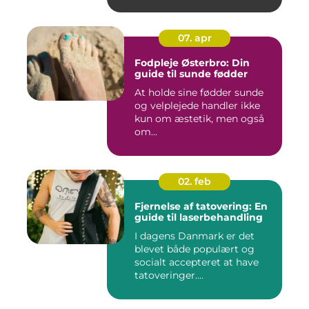
07. apr
Fodpleje Østerbro: Din
guide til sunde fødder
At holde sine fødder sunde
og velplejede handler ikke
kun om æstetik, men også
om...
02. feb
Fjernelse af tatovering: En
guide til laserbehandling
I dagens Danmark er det
blevet både populært og
socialt accepteret at have
tatoveringer....