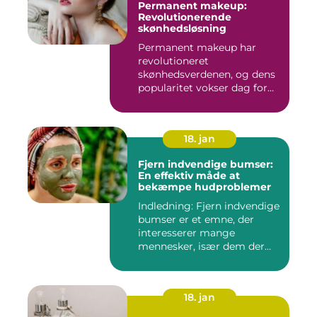
Permanent makeup:
Revolutionerende
skønhedsløsning
Permanent makeup har
revolutioneret
skønhedsverdenen, og dens
popularitet vokser dag for
dag. Det er...
18. jan
Fjern indvendige bumser:
En effektiv måde at
bekæmpe hudproblemer
Indledning: Fjern indvendige
bumser er et emne, der
interesserer mange
mennesker, især dem der
lide...
18. jan