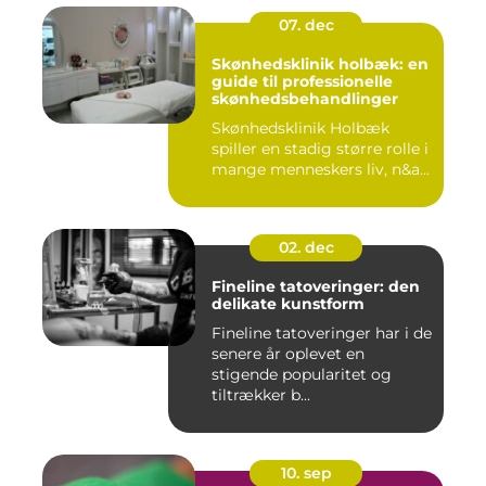
07. dec
Skønhedsklinik holbæk: en
guide til professionelle
skønhedsbehandlinger
Skønhedsklinik Holbæk
spiller en stadig større rolle i
mange menneskers liv, n&a...
02. dec
Fineline tatoveringer: den
delikate kunstform
Fineline tatoveringer har i de
senere år oplevet en
stigende popularitet og
tiltrækker b...
10. sep