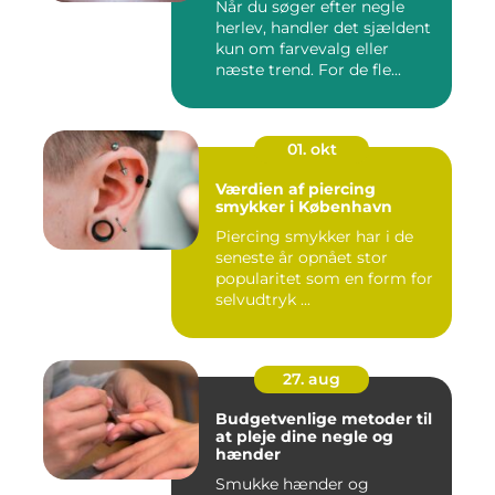
Når du søger efter negle
herlev, handler det sjældent
kun om farvevalg eller
næste trend. For de fle...
01. okt
Værdien af piercing
smykker i København
Piercing smykker har i de
seneste år opnået stor
popularitet som en form for
selvudtryk ...
27. aug
Budgetvenlige metoder til
at pleje dine negle og
hænder
Smukke hænder og