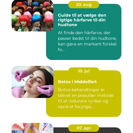
20. aug
Guide til at vælge den
rigtige hårfarve til din
hudtone
At finde den hårfarve, der
passer bedst til din hudtone,
kan gøre en markant forskel
fo...
10. jul
Botox i Middelfart
Botox-behandlinger er
blevet en populær metode
til at reducere rynker og
opnå et forynge...
07. apr