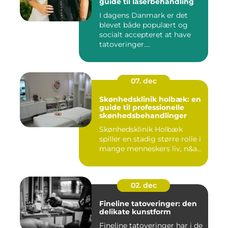
guide til laserbehandling
I dagens Danmark er det
blevet både populært og
socialt accepteret at have
tatoveringer....
07. dec
Skønhedsklinik holbæk: en
guide til professionelle
skønhedsbehandlinger
Skønhedsklinik Holbæk
spiller en stadig større rolle i
mange menneskers liv, n&a...
02. dec
Fineline tatoveringer: den
delikate kunstform
Fineline tatoveringer har i de