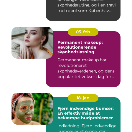
skønhedsrutine, og i en travl
metropol som Københav...
05. feb
Permanent makeup:
Revolutionerende
skønhedsløsning
Permanent makeup har
revolutioneret
skønhedsverdenen, og dens
popularitet vokser dag for
dag. Det er...
18. jan
Fjern indvendige bumser:
En effektiv måde at
bekæmpe hudproblemer
Indledning: Fjern indvendige
bumser er et emne, der