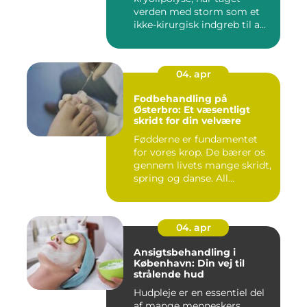
verden med storm som et
ikke-kirurgisk indgreb til a...
04. apr
Fodbehandling på
Østerbro: Et væsentligt
skridt for din velvære
Fødderne er fundamentet
for vores krop. De bærer os
gennem livets mange skridt,
spring og danse. All...
04. apr
Ansigtsbehandling i
København: Din vej til
strålende hud
Hudpleje er en essentiel del
af mange menneskers