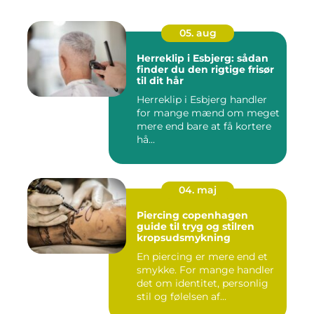
05. aug
Herreklip i Esbjerg: sådan
finder du den rigtige frisør
til dit hår
Herreklip i Esbjerg handler
for mange mænd om meget
mere end bare at få kortere
hå...
04. maj
Piercing copenhagen
guide til tryg og stilren
kropsudsmykning
En piercing er mere end et
smykke. For mange handler
det om identitet, personlig
stil og følelsen af...