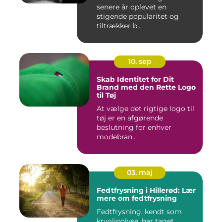
senere år oplevet en
stigende popularitet og
tiltrækker b...
10. sep
Skab Identitet for Dit
Brand med den Rette Logo
til Tøj
At vælge det rigtige logo til
tøj er en afgørende
beslutning for enhver
modebran...
03. maj
Fedtfrysning i Hillerød: Lær
mere om fedtfrysning
Fedtfrysning, kendt som
kryolipolyse, har taget