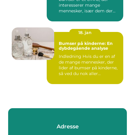
interesserer mange
mennesker, især dem der
lide...
18. jan
Bumser på kinderne: En
dybdegående analyse
Indledning Hvis du er en af
de mange mennesker, der
lider af bumser på kinderne,
så ved du nok aller...
Adresse