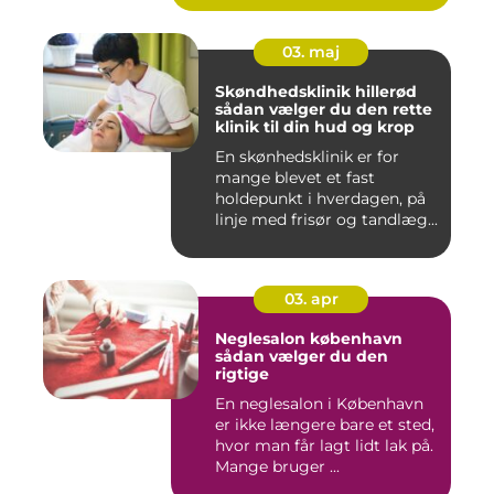
03. maj
Skøndhedsklinik hillerød
sådan vælger du den rette
klinik til din hud og krop
En skønhedsklinik er for
mange blevet et fast
holdepunkt i hverdagen, på
linje med frisør og tandlæg...
03. apr
Neglesalon københavn
sådan vælger du den
rigtige
En neglesalon i København
er ikke længere bare et sted,
hvor man får lagt lidt lak på.
Mange bruger ...