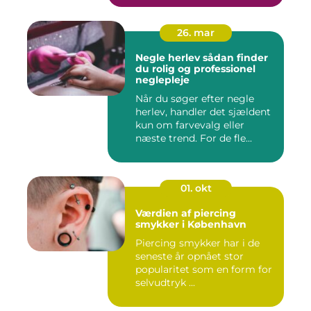
26. mar
Negle herlev sådan finder
du rolig og professionel
neglepleje
Når du søger efter negle
herlev, handler det sjældent
kun om farvevalg eller
næste trend. For de fle...
01. okt
Værdien af piercing
smykker i København
Piercing smykker har i de
seneste år opnået stor
popularitet som en form for
selvudtryk ...