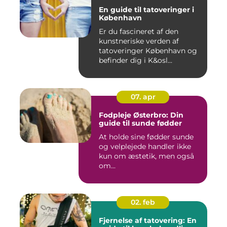
En guide til tatoveringer i
København
Er du fascineret af den
kunstneriske verden af
tatoveringer København og
befinder dig i K&osl...
07. apr
Fodpleje Østerbro: Din
guide til sunde fødder
At holde sine fødder sunde
og velplejede handler ikke
kun om æstetik, men også
om...
02. feb
Fjernelse af tatovering: En