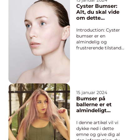
15 januar 2024
kæmper med
Cyster Bumser:
hormonelle udbrud,
Alt, du skal vide
eller en voksen, der
om dette
stadig oplever udbrud
irriterende
fra tid til anden, kan
hudproblem
Introduction: Cyster
forståelsen af
bumser er en
årsagerne bag b...
almindelig og
frustrerende tilstand
for mange
mennesker. Disse
dybe bumselignende
læsioner kan være
smertefulde, svære at
behandle og kan
efterlade ar og
15 januar 2024
mærker på huden. I
Bumser på
denne artikel vil vi
ballerne er et
udforske, hvad cyster
almindeligt
...
hudproblem, der
kan påvirke
I denne artikel vil vi
mange
dykke ned i dette
mennesker
emne og give dig al