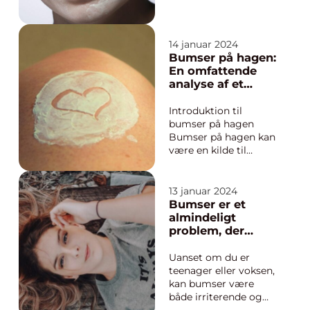
døde hudceller og
bakterier, hvilket
resulterer i
14 januar 2024
betændelse og
Bumser på hagen:
hævelse under huden.
En omfattende
I denne artikel vil vi
analyse af et
udforske alt hvad der
almindeligt
er vigtigt at vide om
skønhedsproblem
Introduktion til
indvendi...
bumser på hagen
Bumser på hagen kan
være en kilde til
frustration og
selvsikkerhedsproble
mer for mange
13 januar 2024
mennesker. Uanset
Bumser er et
alder eller køn kan
almindeligt
denne form for akne
problem, der
plage mennesker over
påvirker mange
hele verden. I denne
mennesker over
Uanset om du er
artikel vil vi dykke ned
hele verden
teenager eller voksen,
i, hv...
kan bumser være
både irriterende og
pinlige. I denne artikel