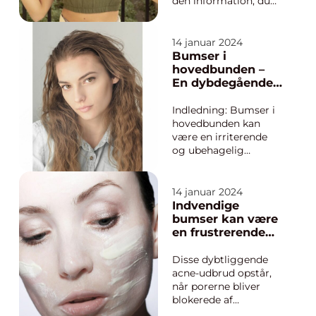
den information, du
har brug for, hvis du
lider af denne
irriterende tilstand.
14 januar 2024
Hvad er bumser på
Bumser i
ballerne? Bumser på
hovedbunden –
ballerne viser sig som
En dybdegående
røde og betændte
analyse af
bump på huden, der
årsager,
Indledning: Bumser i
kan være smer...
behandling og
hovedbunden kan
forebyggelse
være en irriterende
og ubehagelig
tilstand, der desværre
rammer mange
mennesker. Selvom
14 januar 2024
de ofte er forbundet
Indvendige
med ansigtet og
bumser kan være
ryggen, kan bumser
en frustrerende
også dukke op i
og ubehagelig
hovedbunden. I denne
oplevelse for
Disse dybtliggende
artikel vil vi uddybe,
mange
acne-udbrud opstår,
hvad bums...
mennesker
når porerne bliver
blokerede af
overskydende talg,