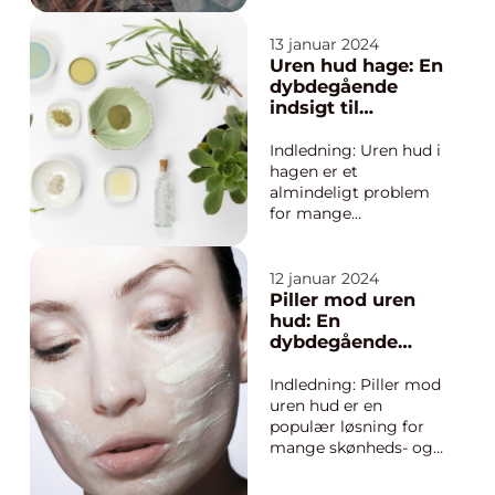
vil vi udforske alt,
hvad du har brug for
13 januar 2024
at vide om bumser,
Uren hud hage: En
herunder deres
dybdegående
årsager, behandlinger
indsigt til
og forebyggelse.
skønheds- og
Hvad er bumser?
kosmetikforbruge
Indledning: Uren hud i
Bumser er en form f...
re
hagen er et
almindeligt problem
for mange
mennesker. Uanset
alder eller køn kan en
problematisk hage
12 januar 2024
være frustrerende og
Piller mod uren
påvirke ens selvtillid. I
hud: En
denne artikel vil vi
dybdegående
dykke ned i emnet
guide til et fejlfrit
“uren hud hage” og
udseende
Indledning: Piller mod
give dig ...
uren hud er en
populær løsning for
mange skønheds- og
kosmetikforbrugere,
der kæmper med