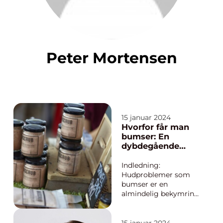
Peter Mortensen
15 januar 2024
Hvorfor får man
bumser: En
dybdegående
undersøgelse af
årsager og
Indledning:
historisk
Hudproblemer som
udvikling
bumser er en
almindelig bekymring
for mennesker i alle
aldre. Uanset om du
er en teenager, der