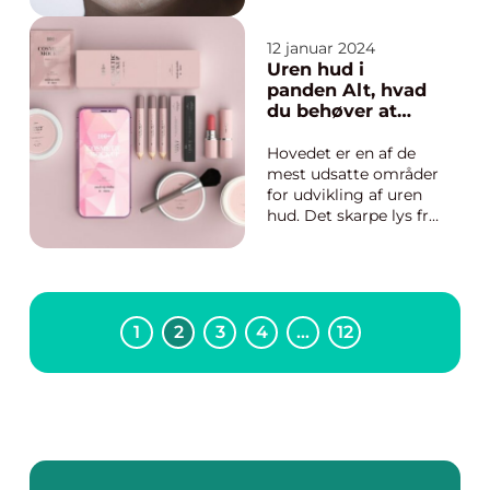
hudproblemer. Disse
piller kan være et
12 januar 2024
effektivt supplement
Uren hud i
til den daglige
panden Alt, hvad
hudplejerutine og kan
du behøver at
hjælpe med at
vide
forbedre hudens
Hovedet er en af de
udseende. ...
mest udsatte områder
for udvikling af uren
hud. Det skarpe lys fra
solen, sved, stress, og
makeup kan alle
bidrage til urenheder i
panden. I denne
artikel vil vi
1
2
3
4
…
12
præsentere dig for en
dybdegående
forståelse af “uren hud
i pa...