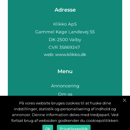
Adresse
web:
www.klikko.dk
Menu
Annoncering
Om os
Cookies
På vores website bruges cookies til at huske dine
indstillinger, statistik og personalisering af indhold og
Kontakt os
annoncer. Denne information deles med tredjepart. Ved
Sitemap
fortsat brug af websiden godkender du cookiepolitikken.
Ok
Privatlivspolitik